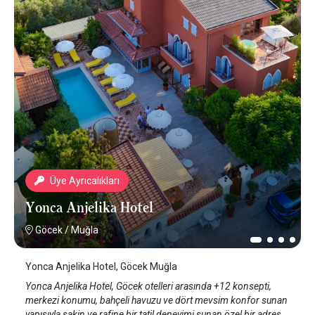
Üye Ayrıcalıkları
Yonca Anjelika Hotel
Göcek
/
Muğla
Yonca Anjelika Hotel, Göcek Muğla
Yonca Anjelika Hotel, Göcek otelleri arasında +12 konsepti,
merkezi konumu, bahçeli havuzu ve dört mevsim konfor sunan
yapısıyla sakin ve rafine bir tatil deneyimi sunan özel bir adres.