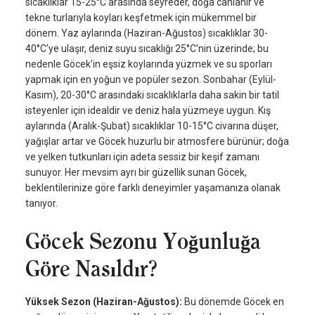
sıcaklıklar 15-25°C arasında seyreder, doğa canlanır ve
tekne turlarıyla koyları keşfetmek için mükemmel bir
dönem. Yaz aylarında (Haziran-Ağustos) sıcaklıklar 30-
40°C’ye ulaşır, deniz suyu sıcaklığı 25°C’nin üzerinde; bu
nedenle Göcek’in eşsiz koylarında yüzmek ve su sporları
yapmak için en yoğun ve popüler sezon. Sonbahar (Eylül-
Kasım), 20-30°C arasındaki sıcaklıklarla daha sakin bir tatil
isteyenler için idealdir ve deniz hala yüzmeye uygun. Kış
aylarında (Aralık-Şubat) sıcaklıklar 10-15°C civarına düşer,
yağışlar artar ve Göcek huzurlu bir atmosfere bürünür; doğa
ve yelken tutkunları için adeta sessiz bir keşif zamanı
sunuyor. Her mevsim ayrı bir güzellik sunan Göcek,
beklentilerinize göre farklı deneyimler yaşamanıza olanak
tanıyor.
Göcek Sezonu Yoğunluğa
Göre Nasıldır?
Yüksek Sezon (Haziran-Ağustos):
Bu dönemde Göcek en