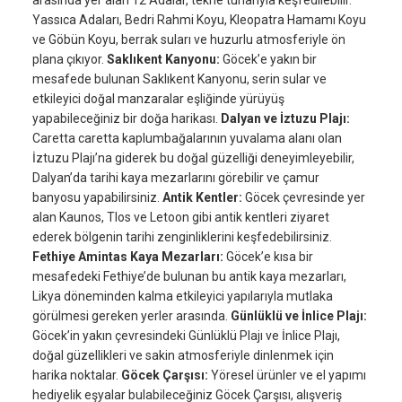
arasında yer alan 12 Adalar, tekne turlarıyla keşfedilebilir.
Yassıca Adaları, Bedri Rahmi Koyu, Kleopatra Hamamı Koyu
ve Göbün Koyu, berrak suları ve huzurlu atmosferiyle ön
plana çıkıyor.
Saklıkent Kanyonu:
Göcek’e yakın bir
mesafede bulunan Saklıkent Kanyonu, serin sular ve
etkileyici doğal manzaralar eşliğinde yürüyüş
yapabileceğiniz bir doğa harikası.
Dalyan ve İztuzu Plajı:
Caretta caretta kaplumbağalarının yuvalama alanı olan
İztuzu Plajı’na giderek bu doğal güzelliği deneyimleyebilir,
Dalyan’da tarihi kaya mezarlarını görebilir ve çamur
banyosu yapabilirsiniz.
Antik Kentler:
Göcek çevresinde yer
alan Kaunos, Tlos ve Letoon gibi antik kentleri ziyaret
ederek bölgenin tarihi zenginliklerini keşfedebilirsiniz.
Fethiye Amintas Kaya Mezarları:
Göcek’e kısa bir
mesafedeki Fethiye’de bulunan bu antik kaya mezarları,
Likya döneminden kalma etkileyici yapılarıyla mutlaka
görülmesi gereken yerler arasında.
Günlüklü ve İnlice Plajı:
Göcek’in yakın çevresindeki Günlüklü Plajı ve İnlice Plajı,
doğal güzellikleri ve sakin atmosferiyle dinlenmek için
harika noktalar.
Göcek Çarşısı:
Yöresel ürünler ve el yapımı
hediyelik eşyalar bulabileceğiniz Göcek Çarşısı, alışveriş