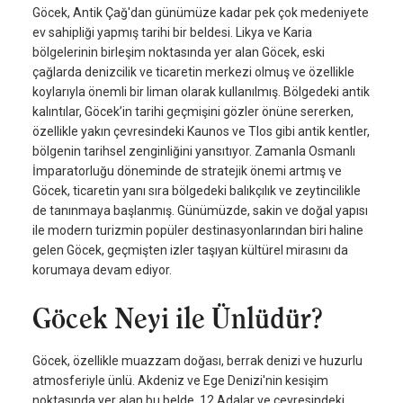
Göcek, Antik Çağ'dan günümüze kadar pek çok medeniyete
ev sahipliği yapmış tarihi bir beldesi. Likya ve Karia
bölgelerinin birleşim noktasında yer alan Göcek, eski
çağlarda denizcilik ve ticaretin merkezi olmuş ve özellikle
koylarıyla önemli bir liman olarak kullanılmış. Bölgedeki antik
kalıntılar, Göcek’in tarihi geçmişini gözler önüne sererken,
özellikle yakın çevresindeki Kaunos ve Tlos gibi antik kentler,
bölgenin tarihsel zenginliğini yansıtıyor. Zamanla Osmanlı
İmparatorluğu döneminde de stratejik önemi artmış ve
Göcek, ticaretin yanı sıra bölgedeki balıkçılık ve zeytincilikle
de tanınmaya başlanmış. Günümüzde, sakin ve doğal yapısı
ile modern turizmin popüler destinasyonlarından biri haline
gelen Göcek, geçmişten izler taşıyan kültürel mirasını da
korumaya devam ediyor.
Göcek Neyi ile Ünlüdür?
Göcek, özellikle muazzam doğası, berrak denizi ve huzurlu
atmosferiyle ünlü. Akdeniz ve Ege Denizi'nin kesişim
noktasında yer alan bu belde, 12 Adalar ve çevresindeki