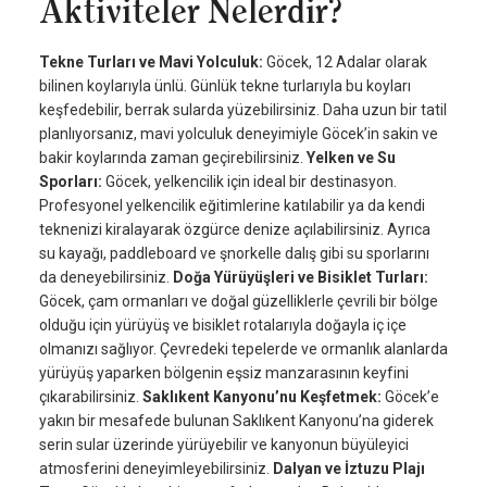
Aktiviteler Nelerdir?
Tekne Turları ve Mavi Yolculuk:
Göcek, 12 Adalar olarak
bilinen koylarıyla ünlü. Günlük tekne turlarıyla bu koyları
keşfedebilir, berrak sularda yüzebilirsiniz. Daha uzun bir tatil
planlıyorsanız, mavi yolculuk deneyimiyle Göcek’in sakin ve
bakir koylarında zaman geçirebilirsiniz.
Yelken ve Su
Sporları:
Göcek, yelkencilik için ideal bir destinasyon.
Profesyonel yelkencilik eğitimlerine katılabilir ya da kendi
teknenizi kiralayarak özgürce denize açılabilirsiniz. Ayrıca
su kayağı, paddleboard ve şnorkelle dalış gibi su sporlarını
da deneyebilirsiniz.
Doğa Yürüyüşleri ve Bisiklet Turları:
Göcek, çam ormanları ve doğal güzelliklerle çevrili bir bölge
olduğu için yürüyüş ve bisiklet rotalarıyla doğayla iç içe
olmanızı sağlıyor. Çevredeki tepelerde ve ormanlık alanlarda
yürüyüş yaparken bölgenin eşsiz manzarasının keyfini
çıkarabilirsiniz.
Saklıkent Kanyonu’nu Keşfetmek:
Göcek’e
yakın bir mesafede bulunan Saklıkent Kanyonu’na giderek
serin sular üzerinde yürüyebilir ve kanyonun büyüleyici
atmosferini deneyimleyebilirsiniz.
Dalyan ve İztuzu Plajı