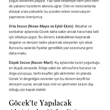
yoğun dönemini yaşıyor. Yaz tatili nedeniyle hem yerli hem
de yabancı turistlerin akınına uğrar. Otel ve restoranlarda
doluluk oranı yüksektir, bu yüzden erken rezervasyon
yapmanızı öneriyoruz.
Orta Sezon (Nisan-Mayıs ve Eylül-Ekim):
İlkbahar ve
sonbahar aylarında Göcek daha sakin ancak hava hala tatil
için oldukça uygun. Bu dönem, kalabalıktan kaçınarak
doğanın ve denizin tadını çıkarmak isteyenler için ideal.
Ayrıca bu aylarda fiyatlar genellikle yaz sezonuna göre
daha maku.
Düşük Sezon (Kasım-Mart):
Kış aylarında turist yoğunluğu
en düşük seviyede. Bölge sakin bir atmosfere bürünür ve
doğa yürüyüşü, tarihi keşifler gibi aktiviteler ön planda.
Göcek ’in dinginliğini sevenler için bu dönem keyifli bir
deneyim sunar, ancak bazı otel ve işletmeler sezon dışı
olduğu için kapalı olabilir.
Göcek'te Yapılacak