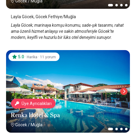
Göcek
/
Muğla
Layla Göcek, Göcek Fethiye/Muğla
Layla Göcek; marinaya komşu konumu, sade-şık tasarımı, rahat
ama özenli hizmet anlayışı ve sakin atmosferiyle Göcek’te
modern, keyifli ve huzurlu bir lüks otel deneyimi sunuyor.
5.0
·
·
Harika
11 yorum
Üye Ayrıcalıkları
Renka Hotel & Spa
Göcek
/
Muğla