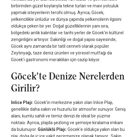
birbirinden güzel koylarıyla tekne turları ve mavi yolculuk
yapmak isteyenlerin tercihi olmuş. Ayrıca, Göcek,
yelkencilikle ünlüdür ve dünya çapında yelkencilerin ilgisini
oldukça çeken bir yer. Doğal güzelliklerinin yanı sıra,
bölgedeki antik kalıntılar ve tarihi yerler de Göcek'in kültürel
zenginliğini artırıyor. Sakinliği ve doğal yapısı sayesinde,
Göcek aynı zamanda bir tatil cenneti olarak popüler.
Zeytinyağı, taze deniz ürünleri ve yöresel mutfağı da
Göcek’i gastronomi meraklıları için cazip kılıyor.
Göcek'te Denize Nerelerden
Girilir?
İnlice Plajı:
Göcek’in merkezine yakın olan İnlice Plajı,
genellikle daha sakin ve huzurlu bir atmosfer sunuyor. Geniş
alanı, kumlu sahili ve temiz denizi ile ideal bir yüzme
noktası. Ayrıca, plajda şezlong ve şemsiye kiralama imkanı
da bulunuyor.
Günlüklü Plajı:
Göcek'e oldukça yakın olan bu
plaj, doğa ile iç içe vakit geçirmenize olanak tanıyor. Sakin