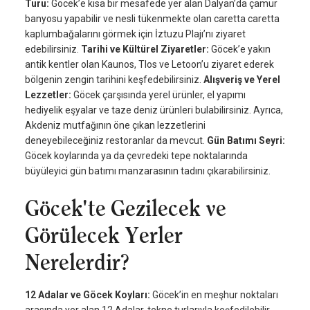
Turu:
Göcek’e kısa bir mesafede yer alan Dalyan’da çamur
banyosu yapabilir ve nesli tükenmekte olan caretta caretta
kaplumbağalarını görmek için İztuzu Plajı’nı ziyaret
edebilirsiniz.
Tarihi ve Kültürel Ziyaretler:
Göcek’e yakın
antik kentler olan Kaunos, Tlos ve Letoon’u ziyaret ederek
bölgenin zengin tarihini keşfedebilirsiniz.
Alışveriş ve Yerel
Lezzetler:
Göcek çarşısında yerel ürünler, el yapımı
hediyelik eşyalar ve taze deniz ürünleri bulabilirsiniz. Ayrıca,
Akdeniz mutfağının öne çıkan lezzetlerini
deneyebileceğiniz restoranlar da mevcut.
Gün Batımı Seyri:
Göcek koylarında ya da çevredeki tepe noktalarında
büyüleyici gün batımı manzarasının tadını çıkarabilirsiniz.
Göcek'te Gezilecek ve
Görülecek Yerler
Nerelerdir?
12 Adalar ve Göcek Koyları:
Göcek’in en meşhur noktaları