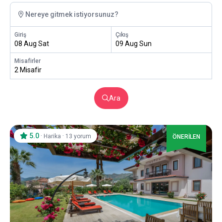
Nereye gitmek istiyorsunuz?
Giriş
Çıkış
08 Aug Sat
09 Aug Sun
Misafirler
2 Misafir
Ara
5.0
·
·
Harika
13 yorum
ÖNERİLEN