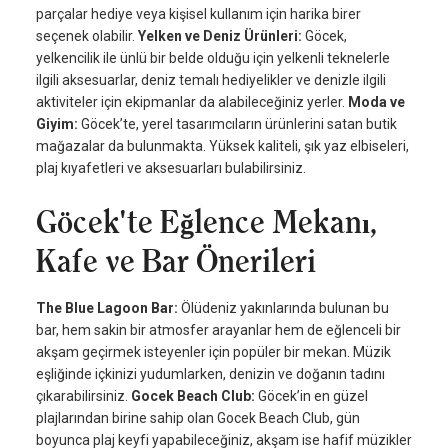
parçalar hediye veya kişisel kullanım için harika birer
seçenek olabilir.
Yelken ve Deniz Ürünleri:
Göcek,
yelkencilik ile ünlü bir belde olduğu için yelkenli teknelerle
ilgili aksesuarlar, deniz temalı hediyelikler ve denizle ilgili
aktiviteler için ekipmanlar da alabileceğiniz yerler.
Moda ve
Giyim:
Göcek’te, yerel tasarımcıların ürünlerini satan butik
mağazalar da bulunmakta. Yüksek kaliteli, şık yaz elbiseleri,
plaj kıyafetleri ve aksesuarları bulabilirsiniz.
Göcek'te Eğlence Mekanı,
Kafe ve Bar Önerileri
The Blue Lagoon Bar:
Ölüdeniz yakınlarında bulunan bu
bar, hem sakin bir atmosfer arayanlar hem de eğlenceli bir
akşam geçirmek isteyenler için popüler bir mekan. Müzik
eşliğinde içkinizi yudumlarken, denizin ve doğanın tadını
çıkarabilirsiniz.
Gocek Beach Club:
Göcek’in en güzel
plajlarından birine sahip olan Gocek Beach Club, gün
boyunca plaj keyfi yapabileceğiniz, akşam ise hafif müzikler