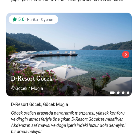
5.0
·
·
Harika
3 yorum
D-Resort Göcek
Göcek
/
Muğla
D-Resort Göcek, Göcek Muğla
Göcek otelleri arasında panoramik manzarası, yüksek konforu
ve dingin atmosferiyle öne çıkan D-Resort Göcek’te misafirler,
Akdeniz’in saf mavisi ve doğa içerisindeki huzur dolu deneyimi
bir arada buluyor.