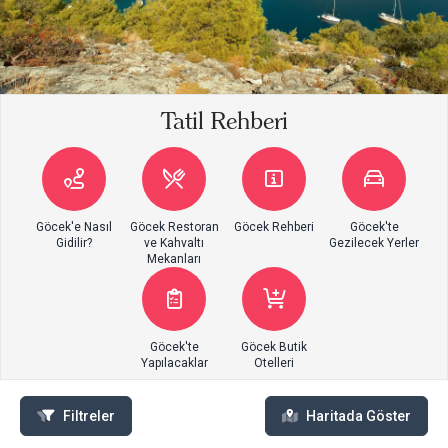
Tatil Rehberi
Göcek'e Nasıl
Göcek Restoran
Göcek Rehberi
Göcek'te
Gidilir?
ve Kahvaltı
Gezilecek Yerler
Mekanları
Göcek'te
Göcek Butik
Yapılacaklar
Otelleri
Filtreler
Haritada Göster