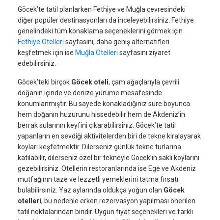
Göcek’te tatil planlarken Fethiye ve Muğla çevresindeki
diğer popüler destinasyonları da inceleyebilirsiniz. Fethiye
genelindeki tüm konaklama seçeneklerini görmek için
Fethiye Otelleri
sayfasını, daha geniş alternatifleri
keşfetmek için ise
Muğla Otelleri
sayfasını ziyaret
edebilirsiniz.
Göcek’teki birçok
Göcek oteli
, çam ağaçlarıyla çevrili
doğanın içinde ve denize yürüme mesafesinde
konumlanmıştır. Bu sayede konakladığınız süre boyunca
hem doğanın huzurunu hissedebilir hem de Akdeniz’in
berrak sularının keyfini çıkarabilirsiniz. Göcek’te tatil
yapanların en sevdiği aktivitelerden biri de tekne kiralayarak
koyları keşfetmektir. Dilerseniz günlük tekne turlarına
katılabilir, dilerseniz özel bir tekneyle Göcek’in saklı koylarını
gezebilirsiniz. Otellerin restoranlarında ise Ege ve Akdeniz
mutfağının taze ve lezzetli yemeklerini tatma fırsatı
bulabilirsiniz. Yaz aylarında oldukça yoğun olan
Göcek
otelleri
, bu nedenle erken rezervasyon yapılması önerilen
tatil noktalarından biridir. Uygun fiyat seçenekleri ve farklı