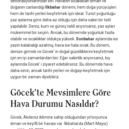
destinasyonlarından biri. Havanın sıcaklıkları ılıman ve
doğanın canlandığı
İlkbahar
dönemi, hem doğa yürüyüşleri
hem de tarihi yerleri keşfetmek için ideal. Turist yoğunluğu
yaz aylarına göre daha az olduğu için daha sakin bir tatil
yapılabilir. Deniz, kum ve güneş tatili arıyorsanız, yaz ayları
mükemmel bir seçim. Ancak, bu dönemde yoğunluk fazla
olabilir ve sıcaklıklar oldukça yüksek.
Sonbahar
aylarında ise
yazın kalabalığı azalmış, hava ise hala sıcak. Bu dönem,
denize girmek ve Göcek' in doğal güzelliklerini keşfetmek
için en iyi zamanlardan biri. Eğer sakinlik arıyorsanız, kış
aylarında Göcek' i ziyaret edebilirsiniz. Bu dönemde hava
daha serin, ancak tarihi yerleri ve doğayı keşfetmek için
uygun bir zaman diyebiliriz.
Göcek'te Mevsimlere Göre
Hava Durumu Nasıldır?
Göcek, Akdeniz iklimine sahip olduğundan yıl boyunca
ılıman ve keyifli bir havası var. İlkbaharda (Mart-Mayıs)