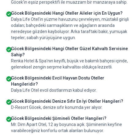
Göcek'in eşsiz perspektifi ile muazzam bir manzaraya sahip.
Göcek Bölgesindeki Hangi Oteller Aileler için En Uygun?
Dalya Life Otel'in yüzme havuzunu çevreleyen, müstakil girişli
odaları; bahçedeki sarmaşıkların ve ağaçların arasında
neredeyse gözden kayboluyor. Arka taraftaki bakir, yumuşak
tepeler; sabah yürüyüşüne uygun.
Göcek Bölgesindeki Hangi Oteller Güzel Kahvaltı Servisine
Sahip?
Renka Hotel & Spa'nın keyifli, büyük ve bakımlı bahçesi içinde,
geleneksel zengin serpme kahvaltısı oldukça lezzetli.
Göcek Bölgesindeki Evcil Hayvan Dostu Oteller
Hangileridir?
Dalya Life Otel evcil dostlarımızı kabul ediyor.
Göcek Bölgesindeki Denize Sıfır En İyi Oteller Hangileri?
D-Resort Göcek, denize sıfır konumda yer alıyor.
Göcek Bölgesindeki Şömineli Oteller Hangileri?
Mr. Dim Apart Otel, 12 ay boyunca açık. Şöminenin keyfine
varabileceğiniz konforlu ortak alanları bulunuyor.