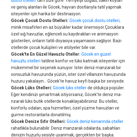
dostu otelleri
tam size göre. Yemyeşil doğası, sakin koyları
ve geniş alanları ile Göcek, hayvan dostlarıyla tatil yapmak
isteyenler için harika bir destinasyon.
Göcek Çocuk Dostu Otelleri:
Göcek çocuk dostu otelleri,
minik misafirleri en az büyükler kadar önemsiyor.Çocuklara
özel sığ havuzlar, eğlenceli su kaydırakları ve animasyon
gösterileri, onların tatili doyasıya yaşamasını sağlıyor. Bazı
otellerde çocuk kulüpleri ve atölyeler bile var.
Göcek'te En Güzel Havuzlu Oteller:
Göcek en güzel
havuzlu otelleri
tatiline konfor ve lüks katmak isteyenler için
mükemmel bir seçenek sunuyor. İster deniz manzaralı bir
sonsuzluk havuzunda yüzün, ister özel villanızın havuzunda
huzuru yakalayın… Göcek’te havuz keyfi başka bir seviyede.
Göcek Lüks Otelleri:
Göcek lüks oteller
de oldukça popüler.
Eğer kendinizi şımartmak istiyorsanız, Göcek’te deniz ma-
nzaralı lüks butik otellerde konaklayabilirsiniz. Bu oteller,
konforlu odaları, spa hizmetleri, özel yüzme havuzları ve
gurme restoranlarla donatılmış.
Göcek Denize Sıfır Otelleri:
Göcek deniz kenarında oteller
rahatlıkla bulunabilir. Deniz manzaralı odalarda, sabahları
denizin huzurlu sesiyle uyanmak, gerçekten bir başka.