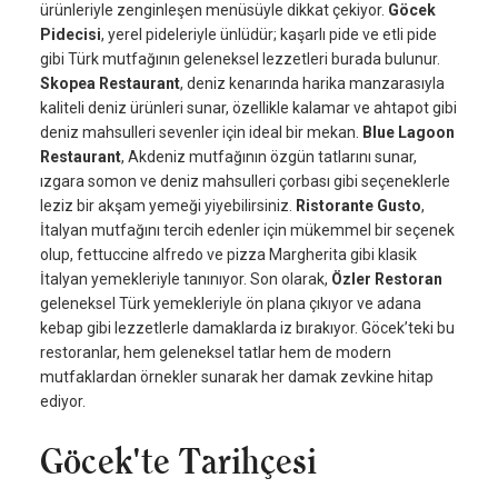
ürünleriyle zenginleşen menüsüyle dikkat çekiyor.
Göcek
Pidecisi
, yerel pideleriyle ünlüdür; kaşarlı pide ve etli pide
gibi Türk mutfağının geleneksel lezzetleri burada bulunur.
Skopea Restaurant
, deniz kenarında harika manzarasıyla
kaliteli deniz ürünleri sunar, özellikle kalamar ve ahtapot gibi
deniz mahsulleri sevenler için ideal bir mekan.
Blue Lagoon
Restaurant
, Akdeniz mutfağının özgün tatlarını sunar,
ızgara somon ve deniz mahsulleri çorbası gibi seçeneklerle
leziz bir akşam yemeği yiyebilirsiniz.
Ristorante Gusto
,
İtalyan mutfağını tercih edenler için mükemmel bir seçenek
olup, fettuccine alfredo ve pizza Margherita gibi klasik
İtalyan yemekleriyle tanınıyor. Son olarak,
Özler Restoran
geleneksel Türk yemekleriyle ön plana çıkıyor ve adana
kebap gibi lezzetlerle damaklarda iz bırakıyor. Göcek’teki bu
restoranlar, hem geleneksel tatlar hem de modern
mutfaklardan örnekler sunarak her damak zevkine hitap
ediyor.
Göcek'te Tarihçesi