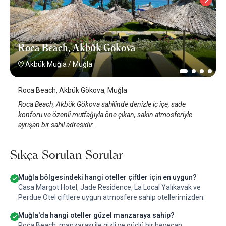
Roca Beach, Akbük Gökova
Akbük Muğla
/
Muğla
Roca Beach, Akbük Gökova, Muğla
Roca Beach, Akbük Gökova sahilinde denizle iç içe, sade
konforu ve özenli mutfağıyla öne çıkan, sakin atmosferiyle
ayrışan bir sahil adresidir.
Sıkça Sorulan Sorular
Muğla bölgesindeki hangi oteller çiftler için en uygun?
Casa Margot Hotel, Jade Residence, La Local Yalıkavak ve
Perdue Otel çiftlere uygun atmosfere sahip otellerimizden.
Muğla'da hangi oteller güzel manzaraya sahip?
Roca Beach, manzarası ile gizli ve güçlü bir heyecan