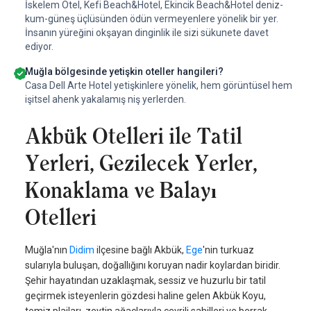
İskelem Otel, Kefi Beach&Hotel, Ekincik Beach&Hotel deniz-
kum-güneş üçlüsünden ödün vermeyenlere yönelik bir yer.
İnsanın yüreğini okşayan dinginlik ile sizi sükunete davet
ediyor.
Muğla bölgesinde yetişkin oteller hangileri?
Casa Dell Arte Hotel yetişkinlere yönelik, hem görüntüsel hem
işitsel ahenk yakalamış niş yerlerden.
Akbük Otelleri ile Tatil
Yerleri, Gezilecek Yerler,
Konaklama ve Balayı
Otelleri
Muğla'nın
Didim
ilçesine bağlı Akbük,
Ege
'nin turkuaz
sularıyla buluşan, doğallığını koruyan nadir koylardan biridir.
Şehir hayatından uzaklaşmak, sessiz ve huzurlu bir tatil
geçirmek isteyenlerin gözdesi haline gelen Akbük Koyu,
temiz plajları, zeytin ağaçlarıyla çevrili sahilleri ve berrak