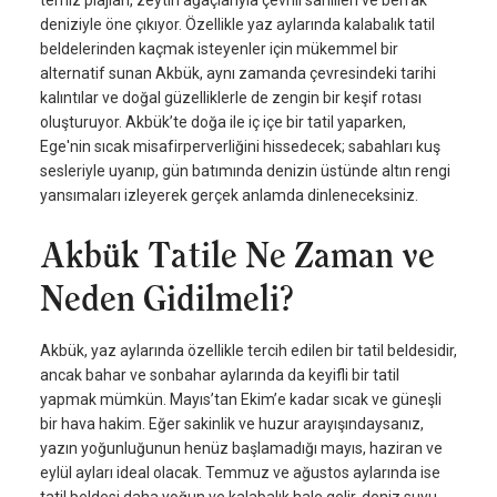
deniziyle öne çıkıyor. Özellikle yaz aylarında kalabalık tatil
beldelerinden kaçmak isteyenler için mükemmel bir
alternatif sunan Akbük, aynı zamanda çevresindeki tarihi
kalıntılar ve doğal güzelliklerle de zengin bir keşif rotası
oluşturuyor. Akbük’te doğa ile iç içe bir tatil yaparken,
Ege'nin sıcak misafirperverliğini hissedecek; sabahları kuş
sesleriyle uyanıp, gün batımında denizin üstünde altın rengi
yansımaları izleyerek gerçek anlamda dinleneceksiniz.
Akbük Tatile Ne Zaman ve
Neden Gidilmeli?
Akbük, yaz aylarında özellikle tercih edilen bir tatil beldesidir,
ancak bahar ve sonbahar aylarında da keyifli bir tatil
yapmak mümkün. Mayıs’tan Ekim’e kadar sıcak ve güneşli
bir hava hakim. Eğer sakinlik ve huzur arayışındaysanız,
yazın yoğunluğunun henüz başlamadığı mayıs, haziran ve
eylül ayları ideal olacak. Temmuz ve ağustos aylarında ise
tatil beldesi daha yoğun ve kalabalık hale gelir, deniz suyu