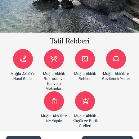
Tatil Rehberi
Muğla Akbük'e
Muğla Akbük
Muğla Akbük
Muğla Akbük'te
Nasıl Gidilir
Restoran ve
Rehberi
Gezilecek Yerler
Kahvaltı
Mekanları
Muğla Akbük'te
Muğla Akbük
Ne Yapılır
Küçük ve Butik
Otelleri