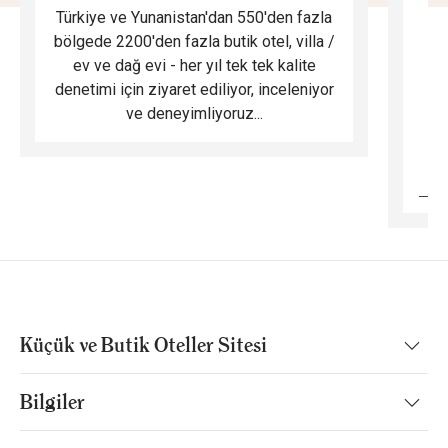
Türkiye ve Yunanistan'dan 550'den fazla
Do
bölgede 2200'den fazla butik otel, villa /
ev ve dağ evi - her yıl tek tek kalite
m
denetimi için ziyaret ediliyor, inceleniyor
ve deneyimliyoruz...
B
Küçük ve Butik Oteller Sitesi
Bilgiler