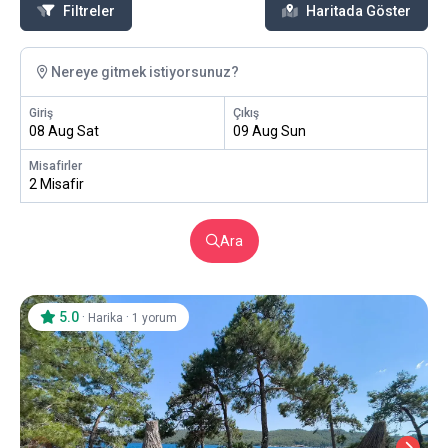
Filtreler
Haritada Göster
Nereye gitmek istiyorsunuz?
Giriş
Çıkış
08 Aug Sat
09 Aug Sun
Misafirler
2 Misafir
Ara
5.0
·
·
Harika
1 yorum