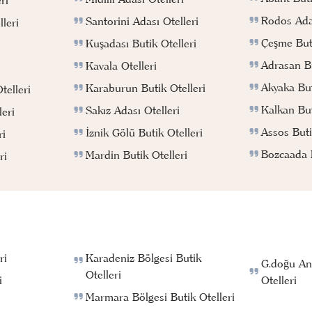
Rodos Adas
Santorini Adası Otelleri
leri
Çeşme Buti
Kuşadası Butik Otelleri
Adrasan Bu
Kavala Otelleri
Akyaka But
Karaburun Butik Otelleri
telleri
Kalkan But
Sakız Adası Otelleri
eri
Assos Buti
İznik Gölü Butik Otelleri
ri
Bozcaada B
Mardin Butik Otelleri
ri
ri
Karadeniz Bölgesi Butik
G.doğu An
Otelleri
i
Otelleri
Marmara Bölgesi Butik Otelleri