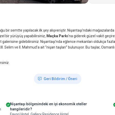
u bir semtte yapılacak ilk şey alışveriştir. Nişantaşı’ndaki mağazalarda
el bir yürüyüş yapabilirsiniz,
Maçka Parkı
’na giderek güzel vakit geçireb
t galerisine gidebilirsiniz. Nişantaşı’nda eğlence mekanları oldukça fazl
 Selim ve II. Mahmud’a ait “nişan taşları” bulunuyor. Bu taşlar, Osmanlı 
rsiniz.
Geri Bildirim / Öneri
Nişantaşı bölgesindeki en iyi ekonomik oteller
n
hangileridir?
Favori Hotel, Gallery Residence Hotel