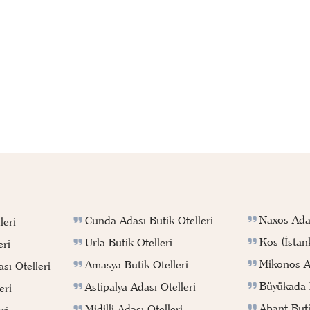
Naxos Adas
Cunda Adası Butik Otelleri
leri
Kos (İstan
Urla Butik Otelleri
eri
Mikonos Ad
Amasya Butik Otelleri
sı Otelleri
Büyükada B
Astipalya Adası Otelleri
eri
Abant Buti
Midilli Adası Otelleri
ri