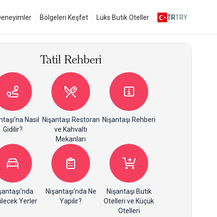
 Deneyimler
Bölgeleri Keşfet
Lüks Butik Oteller
TR
TRY
Tatil Rehberi
ntaşı'na Nasıl
Nişantaşı Restoran
Nişantaşı Rehberi
Gidilir?
ve Kahvaltı
Mekanları
şantaşı'nda
Nişantaşı'nda Ne
Nişantaşı Butik
ilecek Yerler
Yapılır?
Otelleri ve Küçük
Otelleri