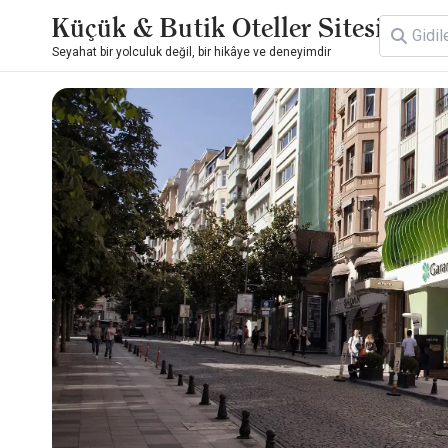
Küçük & Butik Oteller Sitesi
Seyahat bir yolculuk değil, bir hikâye ve deneyimdir