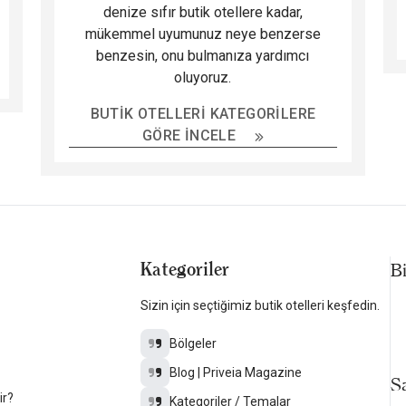
denize sıfır butik otellere kadar,
mükemmel uyumunuz neye benzerse
benzesin, onu bulmanıza yardımcı
oluyoruz.
BUTIK OTELLERI KATEGORILERE
GÖRE İNCELE
Kategoriler
B
Sizin için seçtiğimiz butik otelleri keşfedin.
Bölgeler
Blog | Priveia Magazine
Sa
ir?
Kategoriler / Temalar