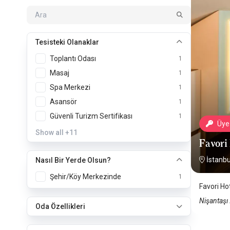
Tesisteki Olanaklar
Toplantı Odası
1
Masaj
1
Spa Merkezi
1
Asansör
1
Güvenli Turizm Sertifikası
1
Üye 
Show all
+11
Favori
İstanbu
Nasıl Bir Yerde Olsun?
Şehir/Köy Merkezinde
1
Favori Hot
Nişantaşı 
Oda Özellikleri