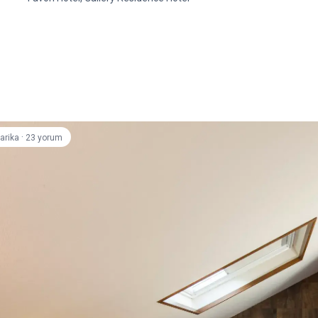
·
arika
23 yorum