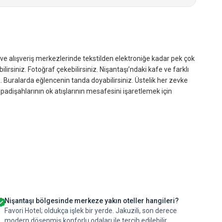
 ve alışveriş merkezlerinde tekstilden elektroniğe kadar pek çok
ilirsiniz. Fotoğraf çekebilirsiniz. Nişantaşı’ndaki kafe ve farklı
a. Buralarda eğlencenin tanda doyabilirsiniz. Üstelik her zevke
padişahlarının ok atışlarının mesafesini işaretlemek için
Nişantaşı bölgesinde merkeze yakın oteller hangileri?
Favori Hotel; oldukça işlek bir yerde. Jakuzili, son derece
modern döşenmiş konforlu odaları ile tercih edilebilir.