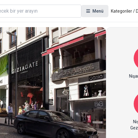
Menü
Kategoriler /
Nişa
Ni
Gez