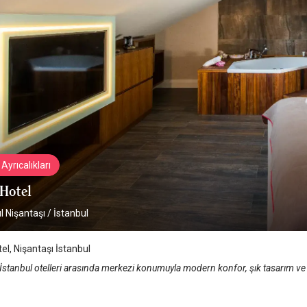
Ayrıcalıkları
 Hotel
l Nişantaşı
/
İstanbul
el, Nişantaşı İstanbul
İstanbul otelleri arasında merkezi konumuyla modern konfor, şık tasarım ve k