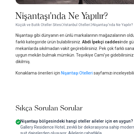
Nişantaşı'nda Ne Yapılır?
Küçük ve Butik Oteller Sitesi
İstanbul Otelleri
Nişantaşı'nda Ne Yapılır?
Nişantaşı gibi dünyanın en ünlü markalarının mağazalarının olduğ
farklı kategoride ürün bulabilirsiniz.
Abdi İpekçi caddesi
nde güz
mekanlarda sıkılmadan vakit geçirebilirsiniz. Pek çok farklı sana
uygun mekân bulmak mümkün. Teşvikiye Cami'ye gidebilirsiniz.III.
dikilmiş.
Konaklama önerileri için
Nişantaşı Otelleri
sayfamızı inceleyebili
Sıkça Sorulan Sorular
Nişantaşı bölgesindeki hangi oteller aileler için en uygun?
Gallery Residence Hotel; zevkli bir dekorasyona sahip moder
suit dairelerden oluşuyor. Ailelerin rahatlıkla