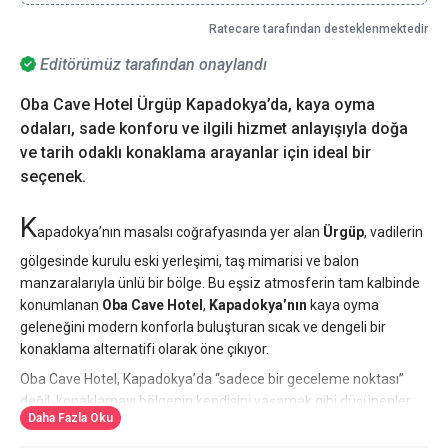
Ratecare tarafından desteklenmektedir
Editörümüz tarafından onaylandı
Oba Cave Hotel Ürgüp Kapadokya’da, kaya oyma
odaları, sade konforu ve ilgili hizmet anlayışıyla doğa
ve tarih odaklı konaklama arayanlar için ideal bir
seçenek.
K
apadokya’nın masalsı coğrafyasında yer alan
Ürgüp
, vadilerin
gölgesinde kurulu eski yerleşimi, taş mimarisi ve balon
manzaralarıyla ünlü bir bölge. Bu eşsiz atmosferin tam kalbinde
konumlanan
Oba Cave Hotel
,
Kapadokya’nın
kaya oyma
geleneğini modern konforla buluşturan sıcak ve dengeli bir
konaklama alternatifi olarak öne çıkıyor.
Oba Cave Hotel, Kapadokya’da “sadece bir geceleme noktası”
değil, konaklamayı bölgenin kendisini yaşamak gibi düşünenler
Daha Fazla Oku
için güçlü bir seçenek sunuyor. Burada tatil; sabahın ilk ışıklarıyla
balonları izlemekten akşamüstü vadilerde yürüyüşe kadar pek