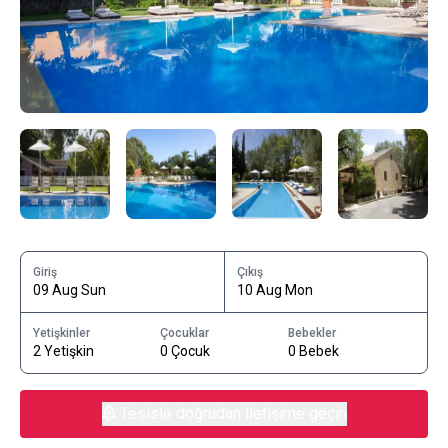
Giriş
Çıkış
09 Aug Sun
10 Aug Mon
Yetişkinler
Çocuklar
Bebekler
2 Yetişkin
0 Çocuk
0 Bebek
Tesisle doğrudan iletişime geçin