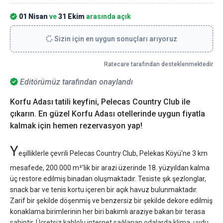
01 Nisan
ve
31 Ekim
arasında açık
Sizin için en uygun sonuçları arıyoruz
Ratecare tarafından desteklenmektedir
Editörümüz tarafından onaylandı
Korfu Adası tatili keyfini, Pelecas Country Club ile
çıkarın. En güzel Korfu Adası otellerinde uygun fiyatla
kalmak için hemen rezervasyon yap!
Y
eşilliklerle çevrili Pelecas Country Club, Pelekas Köyü'ne 3 km
mesafede, 200.000 m²'lik bir arazi üzerinde 18. yüzyıldan kalma
üç restore edilmiş binadan oluşmaktadır. Tesiste şık şezlonglar,
snack bar ve tenis kortu içeren bir açık havuz bulunmaktadır.
Zarif bir şekilde döşenmiş ve benzersiz bir şekilde dekore edilmiş
konaklama birimlerinin her biri bakımlı araziye bakan bir terasa
sahiptir. Ücretsiz kablolu internet sağlanan odalarda klima, uydu