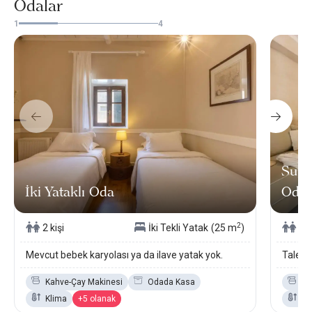
Odalar
1
4
Super
İki Yataklı Oda
Oda
2
2 kişi
İki Tekli Yatak
(25 m
)
2 k
Mevcut bebek karyolası ya da ilave yatak yok.
Talep 
Kahve-Çay Makinesi
Odada Kasa
Ka
Klima
+5 olanak
Kl