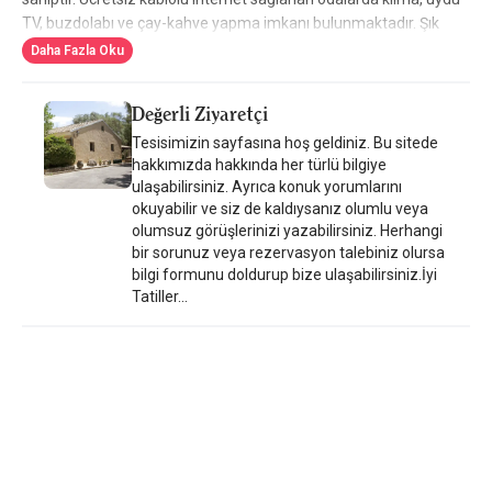
TV, buzdolabı ve çay-kahve yapma imkanı bulunmaktadır. Şık
banyoda Korres banyo malzemeleri ve saç kurutma makinesi
Daha Fazla Oku
mevcuttur. Pelecas Country Club, Konto Gialos Plajı ve
Aqualand'a 3 km uzaklıktadır. Ana liman ve Korfu Havaalanı 10
Değerli Ziyaretçi
km, Korfu Golf Kulübü ise 8 km uzaklıktadır. Barda ücretsiz Wi-Fi
Tesisimizin sayfasına hoş geldiniz. Bu sitede
ve tesis bünyesinde özel otopark sağlanmaktadır.
hakkımızda hakkında her türlü bilgiye
ulaşabilirsiniz. Ayrıca konuk yorumlarını
okuyabilir ve siz de kaldıysanız olumlu veya
olumsuz görüşlerinizi yazabilirsiniz. Herhangi
bir sorunuz veya rezervasyon talebiniz olursa
bilgi formunu doldurup bize ulaşabilirsiniz.İyi
Tatiller...