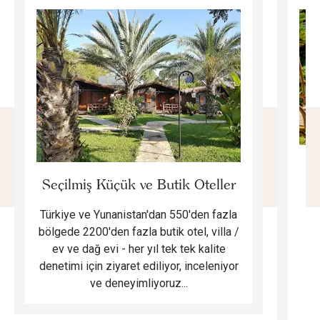
E
Seçilmiş Küçük ve Butik Oteller
Türkiye ve Yunanistan'dan 550'den fazla
Do
bölgede 2200'den fazla butik otel, villa /
ev ve dağ evi - her yıl tek tek kalite
m
denetimi için ziyaret ediliyor, inceleniyor
ve deneyimliyoruz...
B