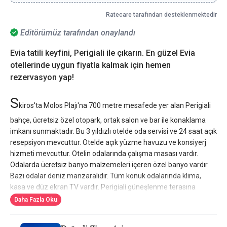
Ratecare tarafından desteklenmektedir
Editörümüz tarafından onaylandı
Evia tatili keyfini, Perigiali ile çıkarın. En güzel Evia
otellerinde uygun fiyatla kalmak için hemen
rezervasyon yap!
S
kiros'ta Molos Plajı'na 700 metre mesafede yer alan Perigiali
bahçe, ücretsiz özel otopark, ortak salon ve bar ile konaklama
imkanı sunmaktadır. Bu 3 yıldızlı otelde oda servisi ve 24 saat açık
resepsiyon mevcuttur. Otelde açık yüzme havuzu ve konsiyerj
hizmeti mevcuttur. Otelin odalarında çalışma masası vardır.
Odalarda ücretsiz banyo malzemeleri içeren özel banyo vardır.
Bazı odalar deniz manzaralıdır. Tüm konuk odalarında klima,
kasa ve düz ekran TV vardır. Perigiali güneşlenme terasına
sahiptir.
Daha Fazla Oku