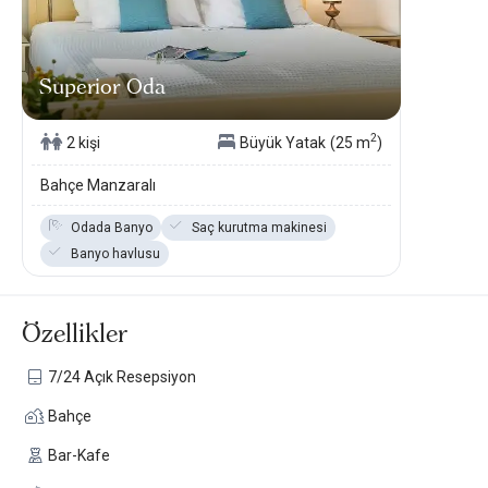
Superior Oda
2
2 kişi
Büyük Yatak
(25 m
)
Bahçe Manzaralı
Odada Banyo
Saç kurutma makinesi
Banyo havlusu
Özellikler
7/24 Açık Resepsiyon
Bahçe
Bar-Kafe