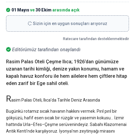
01 Mayıs
ve
30 Ekim
arasında açık
Sizin için en uygun sonuçları arıyoruz
Ratecare tarafından desteklenmektedir
Editörümüz tarafından onaylandı
Rasim Palas Oteli Çeşme Ilıca; 1926’dan günümüze
uzanan tarihi kimliği, denize yakın konumu, hamam ve
kapalı havuz konforu ile hem ailelere hem çiftlere hitap
eden zarif bir Ege sahil oteli.
R
asim Palas Oteli, Ilıca’da Tarihle Deniz Arasında
Bugünkü rotamız sıcak havanın hakkını vermek. Pırıl pırıl bir
gökyüzü, hafif esen sıcak bir rüzgâr ve yasemin kokusu… İzmir
hattında Urla–Efes–Çeşme serüvenindeyiz. Sabahı Klazomenai
Antik Kenti’nde karşılıyoruz. İyonya’nın zeytinyağı mirasını