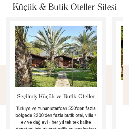
Küçük & Butik Oteller Sitesi
E
Seçilmiş Küçük ve Butik Oteller
Türkiye ve Yunanistan'dan 550'den fazla
Do
bölgede 2200'den fazla butik otel, villa /
ev ve dağ evi - her yıl tek tek kalite
m