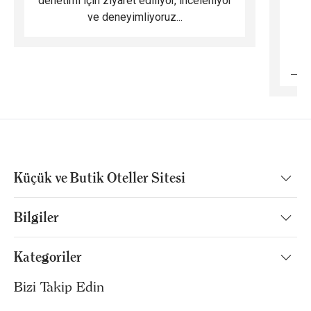
denetimi için ziyaret ediliyor, inceleniyor
ve deneyimliyoruz...
B
Küçük ve Butik Oteller Sitesi
Bilgiler
Kategoriler
Bizi Takip Edin