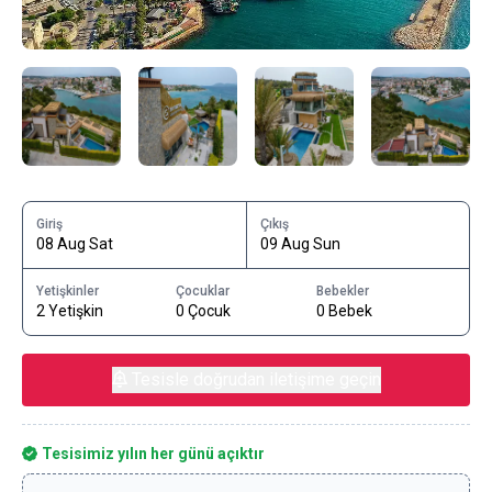
Giriş
Çıkış
08 Aug Sat
09 Aug Sun
Yetişkinler
Çocuklar
Bebekler
2 Yetişkin
0 Çocuk
0 Bebek
Tesisle doğrudan iletişime geçin
Tesisimiz yılın her günü açıktır