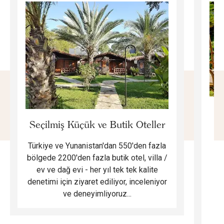
E
Seçilmiş Küçük ve Butik Oteller
Türkiye ve Yunanistan'dan 550'den fazla
Do
bölgede 2200'den fazla butik otel, villa /
ev ve dağ evi - her yıl tek tek kalite
m
denetimi için ziyaret ediliyor, inceleniyor
ve deneyimliyoruz...
B