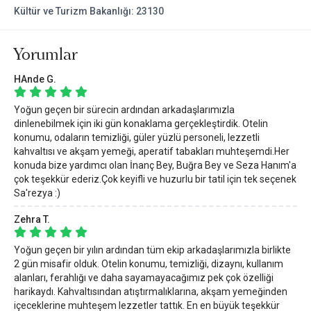
Kültür ve Turizm Bakanlığı: 23130
Bu otel,
Çeşme Küçük ve Butik Otelleri
ve
Çeşme Otelleri
arasında Küçük Oteller Sitesi özel seçkisinde yer almaktadır.
Yorumlar
HAnde G.
Yoğun geçen bir sürecin ardından arkadaşlarımızla
dinlenebilmek için iki gün konaklama gerçekleştirdik. Otelin
konumu, odaların temizliği, güler yüzlü personeli, lezzetli
kahvaltısı ve akşam yemeği, aperatif tabakları muhteşemdi.Her
konuda bize yardımcı olan İnanç Bey, Buğra Bey ve Seza Hanım'a
çok teşekkür ederiz.Çok keyifli ve huzurlu bir tatil için tek seçenek
Sa'rezya :)
Zehra T.
Yoğun geçen bir yılın ardından tüm ekip arkadaşlarımızla birlikte
2 gün misafir olduk. Otelin konumu, temizliği, dizaynı, kullanım
alanları, ferahlığı ve daha sayamayacağımız pek çok özelliği
harikaydı. Kahvaltısından atıştırmalıklarına, akşam yemeğinden
içeceklerine muhteşem lezzetler tattık. En en büyük teşekkür