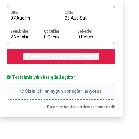
Giriş
Çıkış
07 Aug Fri
08 Aug Sat
Yetişkinler
Çocuklar
Bebekler
2 Yetişkin
0 Çocuk
0 Bebek
Tesisle doğrudan iletişime geçin
Tesisimiz yılın her günü açıktır
Sizin için en uygun sonuçları arıyoruz
Ratecare tarafından desteklenmektedir