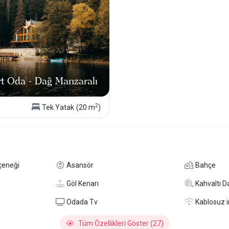
a 2–3 gece planlamak çok daha doğru bir tercih.
tinmeyin; birkaç gece kalın, tulum sesini dinleyin ve gölün sabah
t Oda - Dağ Manzaralı
2
Tek Yatak
(20 m
)
çeneği
Asansör
Bahçe
Göl Kenarı
Kahvaltı Da
Odada Tv
Kablosuz i
Tüm Özellikleri Göster (27)