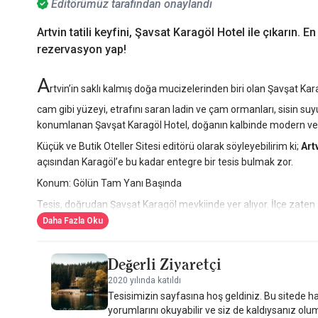
Editörümüz tarafından onaylandı
Artvin tatili keyfini, Şavsat Karagöl Hotel ile çıkarın. 
rezervasyon yap!
A
rtvin’in saklı kalmış doğa mucizelerinden biri olan Şavşat Kar
cam gibi yüzeyi, etrafını saran ladin ve çam ormanları, sisin 
konumlanan Şavşat Karagöl Hotel, doğanın kalbinde modern ve
Küçük ve Butik Oteller Sitesi editörü olarak söyleyebilirim ki;
Artv
açısından Karagöl’e bu kadar entegre bir tesis bulmak zor.
Konum: Gölün Tam Yanı Başında
Tesis, doğrudan Şavşat Karagöl mevkiinde yer alıyor. İlçe zaten
Dağları’nın eteklerinde yer alan en büyük ve en etkileyici göl.
Daha Fazla Oku
uyanıyorsunuz. Bu ayrıcalık, tatilin ruhunu baştan değiştiriyor.
Odalar & Konfor
Değerli Ziyaretçi
Toplam 21 oda bulunuyor; göl manzaralı ve dağ manzaralı seçene
2020 yılında katıldı
çocukla konaklandığında dahi dar hissettirmeyen bir planlamaya 
Tesisimizin sayfasına hoş geldiniz. Bu sitede ha
Doğanın ortasında ama şehir konforundan uzaklaşmadan kalıy
yorumlarını okuyabilir ve siz de kaldıysanız olu