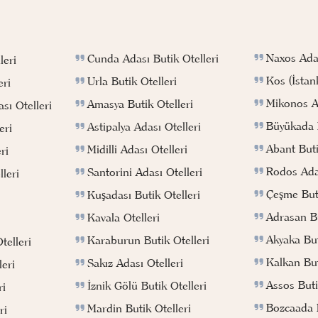
Naxos Adas
Cunda Adası Butik Otelleri
leri
Kos (İstan
Urla Butik Otelleri
eri
Mikonos Ad
Amasya Butik Otelleri
sı Otelleri
Büyükada B
Astipalya Adası Otelleri
eri
Abant Buti
Midilli Adası Otelleri
ri
Rodos Adas
Santorini Adası Otelleri
leri
Çeşme Buti
Kuşadası Butik Otelleri
Adrasan Bu
Kavala Otelleri
Akyaka But
Karaburun Butik Otelleri
telleri
Kalkan But
Sakız Adası Otelleri
eri
Assos Buti
İznik Gölü Butik Otelleri
ri
Bozcaada B
Mardin Butik Otelleri
ri