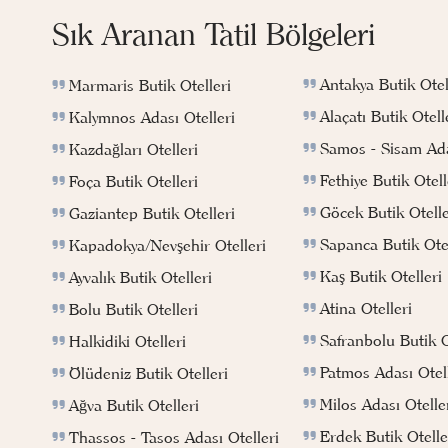
Sık Aranan Tatil Bölgeleri
Antakya Butik Otel
Marmaris Butik Otelleri
Alaçatı Butik Otell
Kalymnos Adası Otelleri
Samos - Sisam Ada
Kazdağları Otelleri
Fethiye Butik Otell
Foça Butik Otelleri
Göcek Butik Otelle
Gaziantep Butik Otelleri
Sapanca Butik Otel
Kapadokya/Nevşehir Otelleri
Kaş Butik Otelleri
Ayvalık Butik Otelleri
Atina Otelleri
Bolu Butik Otelleri
Safranbolu Butik O
Halkidiki Otelleri
Patmos Adası Otell
Ölüdeniz Butik Otelleri
Milos Adası Otelle
Ağva Butik Otelleri
Erdek Butik Otelle
Thassos - Tasos Adası Otelleri