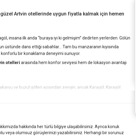
En güzel Artvin otellerinde uygun fiyatla kalmak için hemen
agöl, insana ilk anda “buraya iyi ki gelmişim” dedirten yerlerden. Gölün
suyun üstünde dans ettiği sabahlar… Tam bu manzaranın kıyısında
 konforlu bir konaklama deneyimi sunuyor.
in otelleri
arasında hem konfor seviyesi hem de lokasyon avantajı
 akarsu ve buzul gölleri açısından zengin; ancak Karagöl, Karagöl
 Sabah gözünüzü açtığınızda ya göl manzarasına ya da dağ siluetine
kler mevcut. Odalar modern, temiz ve ferah. İki yetişkin ve bir
sahip. Konfor seviyesi, bölge standartlarının oldukça üzerinde.
kkımızda hakkında her türlü bilgiye ulaşabilirsiniz. Ayrıca konuk
orsunuz.
mlu veya olumsuz görüşlerinizi yazabilirsiniz. Herhangi bir sorunuz