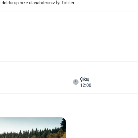
ldurup bize ulaşabilirsiniz.İyi Tatiller...
afyanın en özel tatlarından biri. Taze, sade ve gerçek lezzetli. Yemeğin
ada otelden yükselen tulum sesi eşlik ediyor. Bu, Karadeniz’de
Otel sadece konaklama sunmuyor; anı biriktirmenizi sağlıyor.
 yürüyüş parkuru, sisli sabahlar, göl kıyısında durup sadece suya
likle şehir hayatından kaçmak isteyenler için güçlü bir alternatif.
Çıkış
12:00
ap ediyor.
k göl kenarında konforlu konaklama imkanı sınırlı. Şavşat Karagöl Hotel