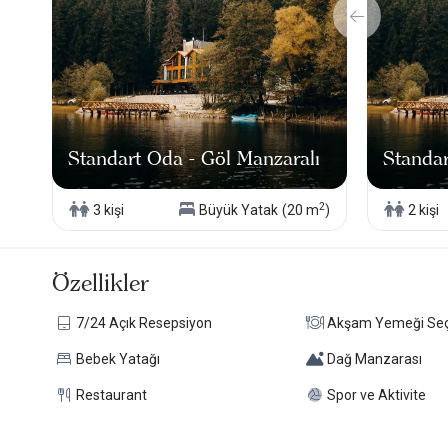
bu açıdan avantajlı. Bir gün yetmez hissi bırakıyor. Zaman vars
Karagöl’ün bozulmadan kalması dileğiyle…
Eğer yolunuz Artvin’e düşerse, bu manzarayı sadece görmekle ye
sessizliğini içinize çekin.
Standart Oda - Göl Manzaralı
Standar
2
3 kişi
Büyük Yatak
(20 m
)
2 kişi
Özellikler
7/24 Açık Resepsiyon
Akşam Yemeği Se
Bebek Yatağı
Dağ Manzarası
Restaurant
Spor ve Aktivite