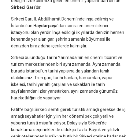
dediğimizde aklımıza gelen en önemli yapılarından biri de
Sirkeci Garı
’dır.
Sirkeci Garı, II. Abdülhamit Dönemi’nde inşa edilmiş ve
İstanbul’un
Haydarpaşa
’dan sonra en önemli ikinci
istasyonu olan yerdir. İnşa edildiği ilk yıllarda denizin hemen
kenarında yer alan gar, şehrin zamanla büyümesi ile
denizden biraz daha içerilerde kalmıştır.
Sirkeci bulunduğu Tarihi Yarımada’nın en önemli ticaret ve
turizm merkezlerinden biri aynı zamanda. Aynı zamanda
burada İstanbul’un tarihi yapısına da yakından tanık
olabilirsiniz. Tren garı, tarihi hanları, hamamları, vapur
iskelesi, tarihi yer altı çarşıları ve sokakları ile tarih
sayfalarından izler yansıtırken, aynı zamanda günümüz
hareketliliğini de yaşatıyor.
Fatih’e bağlı Sirkeci semti gerek turistik amaçlı gerekse de iş
amaçlı seyahatler için yılın her dönemi pek çok yerli ve
yabancı turisti misafir ediyor. Dolayısıyla Sirkeci’de
konaklama seçenekler de oldukça fazla. Büyük ve yıldızlı
şehir otellerinden küçük ve butik bir Sirkeci oteline kadar pek