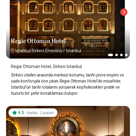
Regie Ottoman Hotel
İstanbul Sirkeci Eminönü
/
İstanbul
Regie Ottoman Hotel, Sirkeci İstanbul
Sirkeci otelleri arasında merkezi konumu, tarihî çevre erişimi ve
sade konforuyla öne çıkan Regie Ottoman Hotel’de misafirler,
İstanbul’un tarihi rotalarını yürüyerek keşfedecekleri pratik ve
huzurlu bir şehir konaklaması buluyor.
4.5
·
·
Harika
2 yorum