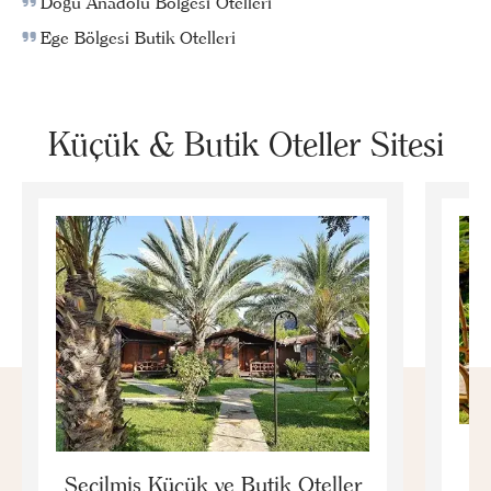
Doğu Anadolu Bölgesi Otelleri
Ege Bölgesi Butik Otelleri
Küçük & Butik Oteller Sitesi
E
Seçilmiş Küçük ve Butik Oteller