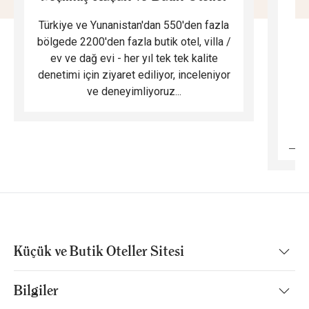
Türkiye ve Yunanistan'dan 550'den fazla
Do
bölgede 2200'den fazla butik otel, villa /
ev ve dağ evi - her yıl tek tek kalite
m
denetimi için ziyaret ediliyor, inceleniyor
ve deneyimliyoruz...
B
Küçük ve Butik Oteller Sitesi
Bilgiler