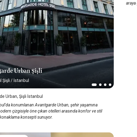
araya 
arde Urban Şişli
 Şişli
/
İstanbul
e Urban, Şişli İstanbul
anbul’da konumlanan Avantgarde Urban, şehir yaşamına
dern çizgisiyle öne çıkan otelleri arasında konfor ve stil
r konaklama konsepti sunuyor.