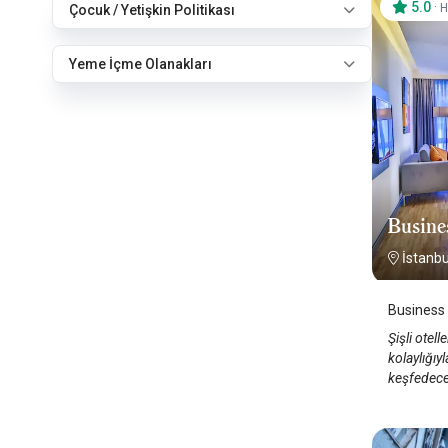
5.0
·
H
Çocuk / Yetişkin Politikası
Yeme İçme Olanakları
Busine
İstanbul
Business L
Şişli otel
kolaylığıy
keşfedecek