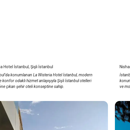
teria Hotel İstanbul
Nis
 Şişli
/
İstanbul
İst
a Hotel İstanbul, Şişli İstanbul
Nishan
anbul’da konumlanan La Wisteria Hotel İstanbul, modern
İstanb
e konfor odaklı hizmet anlayışıyla Şişli İstanbul otelleri
konumu
ne çıkan şehir oteli konseptine sahip.
ve mod