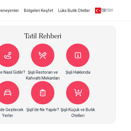
 Deneyimler
Bölgeleri Keşfet
Lüks Butik Oteller
TR
TRY
Tatil Rehberi
ye Nasıl Gidilir?
Şişli Restoran ve
Şişli Hakkında
Kahvaltı Mekanları
i'de Gezilecek
Şişli'de Ne Yapılır?
Şişli Küçük ve Butik
Yerler
Otelleri