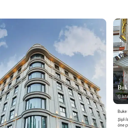
Buk
İst
Buke H
Şişli 
öne çı