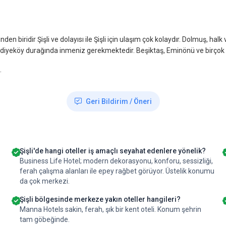
en biridir Şişli ve dolayısı ile Şişli için ulaşım çok kolaydır. Dolmuş, ha
ecidiyeköy durağında inmeniz gerekmektedir. Beşiktaş, Eminönü ve birço
.
Geri Bildirim / Öneri
Şişli'de hangi oteller iş amaçlı seyahat edenlere yönelik?
Business Life Hotel; modern dekorasyonu, konforu, sessizliği,
ferah çalışma alanları ile epey rağbet görüyor. Üstelik konumu
da çok merkezi.
Şişli bölgesinde merkeze yakın oteller hangileri?
Manna Hotels sakin, ferah, şık bir kent oteli. Konum şehrin
tam göbeğinde.