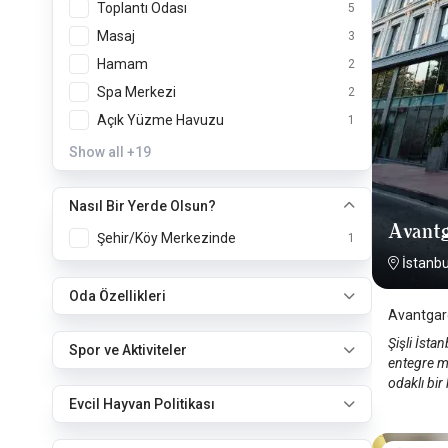
Toplantı Odası
5
Masaj
3
Hamam
2
Spa Merkezi
2
Açık Yüzme Havuzu
1
Show all
+19
Nasıl Bir Yerde Olsun?
Avantg
Şehir/Köy Merkezinde
1
İstanbul
Oda Özellikleri
Avantgard
Şişli İst
Spor ve Aktiviteler
entegre mo
odaklı bi
Evcil Hayvan Politikası