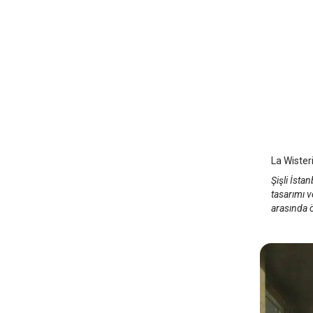
La Wis
İstanbul
La Wisteri
Şişli İst
tasarımı v
arasında ö