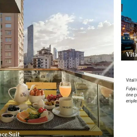
Vita
İst
Vital 
Fulya 
öne çı
erişil
ace Suit