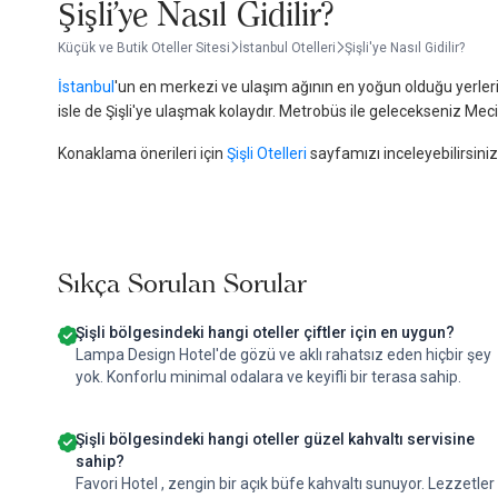
Şişli'ye Nasıl Gidilir?
Küçük ve Butik Oteller Sitesi
İstanbul Otelleri
Şişli'ye Nasıl Gidilir?
İstanbul
'un en merkezi ve ulaşım ağının en yoğun olduğu yerlerind
isle de Şişli'ye ulaşmak kolaydır. Metrobüs ile gelecekseniz M
Konaklama önerileri için
Şişli Otelleri
sayfamızı inceleyebilirsiniz
Sıkça Sorulan Sorular
Şişli bölgesindeki hangi oteller çiftler için en uygun?
Lampa Design Hotel'de gözü ve aklı rahatsız eden hiçbir şey
yok. Konforlu minimal odalara ve keyifli bir terasa sahip.
Şişli bölgesindeki hangi oteller güzel kahvaltı servisine
sahip?
Favori Hotel , zengin bir açık büfe kahvaltı sunuyor. Lezzetler