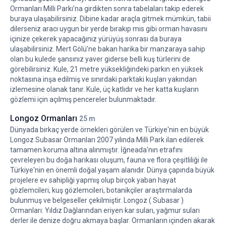
Efkan Tasmekan: Közde oğlak tandır, şömine başında bambaşka
Ormanları Milli Parkı’na girdikten sonra tabelaları takip ederek
oluyor.
buraya ulaşabilirsiniz. Dibine kadar araçla gitmek mümkün, tabii
Sahintepesi, İğneada: Manzarayla yarışan bir balık menüsü.
dilerseniz aracı uygun bir yerde bırakıp mis gibi orman havasını
Trulya kahvaltısı: Bahçeden gelen elmalar, ev yapımı reçeller,
içinize çekerek yapacağınız yürüyüş sonrası da buraya
yöresel peynirler.
ulaşabilirsiniz. Mert Gölü’ne bakan harika bir manzaraya sahip
Aklınızda Bulunsun
olan bu kulede şansınız yaver giderse belli kuş türlerini de
görebilirsiniz. Kule, 21 metre yüksekliğindeki parkın en yüksek
Trulya 1881 tüm yıl açık.
noktasına inşa edilmiş ve sınırdaki parktaki kuşları yakından
Denize gitmek isterseniz İğneada yaklaşık 25 km uzaklıkta.
izlemesine olanak tanır. Kule, üç katlıdır ve her katta kuşların
Otel, tarihi bir yapı olduğundan engelli erişimine uygun değil.
gözlemi için açılmış pencereler bulunmaktadır.
Son Bir Cümleyle…
Longoz Ormanları
25 m
Trulya’da kaldığım o birkaç gün boyunca, zaman sanki başka bir
Dünyada birkaç yerde örnekleri görülen ve Türkiye'nin en büyük
ritimde aktı. O kadar yavaş ve o kadar kıymetliydi ki…
Longoz Subasar Ormanları 2007 yılında Milli Park ilan edilerek
Bazen kalbinizin atışını daha net duyduğunuz yerler olur ya; ben
tamamen koruma altına alınmıştır. İğneada'nın etrafını
burada onu hissettim.
çevreleyen bu doğa harikası oluşum, fauna ve flora çeşitliliği ile
“İnsanın içinde sessizlikle konuşan bir ev varsa, orası kalbidir.”
Türkiye'nin en önemli doğal yaşam alanıdır. Dünya çapında büyük
projelere ev sahipliği yapmış olup birçok yaban hayat
Belki de Trulya tam bu yüzden bana iyi geldi.
gözlemcileri, kuş gözlemcileri, botanikçiler araştırmalarda
Online kaynaklarda
Kırklareli Butik Otelleri, Kırklareli Küçük
bulunmuş ve belgeseller çekilmiştir. Longoz ( Subasar )
Otelleri
ve
Kırklareli Otelleri
arasında gösterilen bu otel, Küçük
Ormanları: Yıldız Dağlarından eriyen kar suları, yağmur suları
Oteller Sitesi özel seçkisinde yer almaktadır.
derler ile denize doğru akmaya başlar. Ormanların içinden akarak