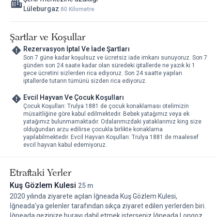
3. Gün: Doğaya Sarılma Zamanı
Lüleburgaz
80 Kilometre
Sabah erken saatlerde Yıldız Dağları’nda doğa yürüyüşü. Nefes
biraz kesiliyor ama manzarayla birlikte insan kendine geliyor.
Şartlar ve Koşullar
Balkaya Köyü’nü geziyorum, küçük bir şelaleye rastlıyorum; çok
Rezervasyon İptal Ve İade Şartları
gür değil ama sesiyle insanın içini açıyor.
Son 7 güne kadar koşulsuz ve ücretsiz iade imkanı sunuyoruz. Son 7
Öğleden sonra Beğendik Köyü’ne uzanıyorum, ama zaman
günden son 24 saate kadar olan süredeki iptallerde ne yazık ki 1
gece ücretini sizlerden rica ediyoruz. Son 24 saatte yapılan
yetmiyor. Belki de bazı yerler eksik kalmalı, geri dönme bahanesi
iptallerde tutarın tümünü sizden rica ediyoruz.
olsun diye.
Dönüşte Trulya’da son bir kahve… İçimi ısıtan, geçmişi bugüne
Evcil Hayvan Ve Çocuk Koşulları
Çocuk Koşulları: Trulya 1881 de çocuk konaklaması otelimizin
taşıyan bir fincan.
müsaitliğine göre kabul edilmektedir. Bebek yatağımız veya ek
yatağımız bulunmamaktadır. Odalarımızdaki yataklarımız king size
Trulya 1881 Otel Kimler İçin Uygun?
olduğundan arzu edilirse çocukla birlikte konaklama
Romantizm arayan çiftler
yapılabilmektedir. Evcil Hayvan Koşulları: Trulya 1881 de maalesef
evcil hayvan kabul edemiyoruz.
Tarihle, taşla, ahşapla derdi olanlar
Büyük otellerden bıkan minimalist ruhlar
Sessizlikle barışmak isteyen herkes
Etraftaki Yerler
Trulya’nın çocuksuz ve evcil hayvansız olması biraz üzse de, bu
Kuş Gözlem Kulesi
25 m
sakinliğin korunması adına anlaşılabilir bir tercih.
2020 yılında ziyarete açılan İğneada Kuş Gözlem Kulesi,
Yeme – İçme Önerileri
İğneada’ya gelenler tarafından sıkça ziyaret edilen yerlerden biri.
İğneada gezinize burayı dahil etmek isterseniz İğneada Longoz