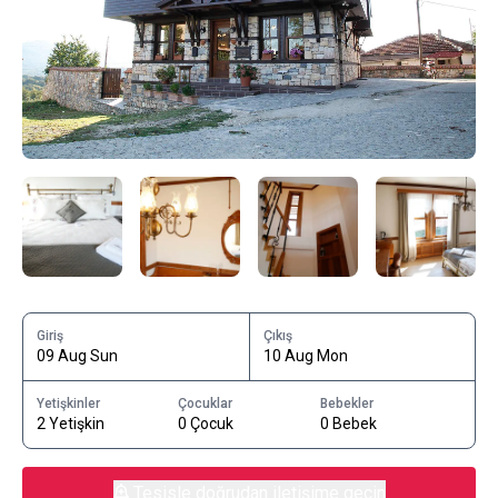
Giriş
Çıkış
09 Aug Sun
10 Aug Mon
Yetişkinler
Çocuklar
Bebekler
2 Yetişkin
0 Çocuk
0 Bebek
Tesisle doğrudan iletişime geçin