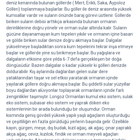
deniz kenarında bulunan göllerde ( Mert, Erikli, Saka, Aypoloz
Gölleri) toplanmaya başlarlar. Bu göller ile deniz arasında yüksek
kumsallar vardır ve suların önünde baraj görevi üstlenir. Göllerde
biriken suların debisi arttıkça arkasında bulunan ormanın
derinliklerine doğru yönelir ve orman sular altında kalır. Suların
gücüne dayanamayan kum tepeleri yıkılır ve ormanın içine basan
ve gölde biriken sular denize doğru akmaya başlar. Dalgalar
yükselmeye başladıktan sonra kum tepelerini tekrar inşa etmeye
başlar ve göllerde yine su birikmeye başlar. Bu yağışlara ve
dalgaların etkisine göre yılda 6-7 defa gerçekleşen bir doğa
döngüsüdür. Bazen dalgalar o kadar yükselir ki gölleri denizde
doldurabilir. Kış aylarında dağlardan gelen sular dere
yataklarından taşar ve sel etkisi yaratarak ormanın içinde
yayılarak göllere doğru akmaya başlar. Bu şiddetli sular yüzyıllar
boyu dağlardan alüvyonlar toplayarak ormanların içinde farlı
zenginlikler taşımıştır. Longoz Ormanları kumul eko sistem, sulak
eko sistem, subasar eko sistem ve yaprak döken eko
sistemlerinin bir arada bulunduğu bir oluşumdur. Orman
kısmında geniş gövdeli yüksek yapılı yaşlı ağaçların oluşturduğu
ve çeşitliliğin en fazla görüldüğü yerlerin başında gelir. Özellikle
kayın, gürgen, meşe, dış budak, kızıl ağaç, ak ağaç, çınar yapraklı
akça ağaç, ceviz, kızılcık, fındık ve orman meyveli ağaçları