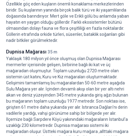
Özellikle göç eden kuşların önemli konaklama merkezlerinden
biridir. Su kuşlarının yanında birçok balık türü ve iki yaşamlılarıda
doğasında barındırıyor. Mert göle ve Erikli gölü bu anlamda yaban
hayatın en yaygın olduğu göllerdir. Farklı ekosistemler bütünü
olmasından dolayı fauna ve flora çeşitliliği en fazla noktalardır.
Göllerin etrafında orkide türleri, süsenler, bataklık soğanları gibi
nadir bitkiler görülmektedir.
Dupnisa Mağarası
35 m
Yaklaşık 180 milyon yıl önce oluşmuş olan Dupnisa Mağarası
mermerler içerisinde gelişen, birbirine bağlı iki kat ve üç
mağaradan oluşmuştur. Toplam uzunluğu 2720 metre olan
sistemin üst katını, Kuru ve Kız mağaraları oluşturmaktadır.
Gelişimini tamamlamış bu mağaralardan 50-60 metre aşağıda
Sulu Mağara yer alır. İçinden devamlı akışı olan bir yer altı nehri
akan ve deniz yüzeyinden 345 metre yukarıda giriş ağzı bulunan
bu mağaranın toplam uzunluğu 1977 metredir. Son noktası ise,
girişten 61 metre daha yukarıda yer alır. Istıranca Dağları'nı derin
vadilerle yardığı, vahşi görünüme sahip bir bölgede yer alır.
İlçemize bağlı Sarpdere Köyü yakınındaki mağaraların İstanbul'a
uzaklığı 230 kilometredir. Dupnisa mağarası sistemi iki
mağaradan oluşur. Üstteki mağara kuru mağara ,allttaki mağara