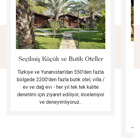
E
Seçilmiş Küçük ve Butik Oteller
Türkiye ve Yunanistan'dan 550'den fazla
Do
bölgede 2200'den fazla butik otel, villa /
ev ve dağ evi - her yıl tek tek kalite
m
denetimi için ziyaret ediliyor, inceleniyor
ve deneyimliyoruz...
B