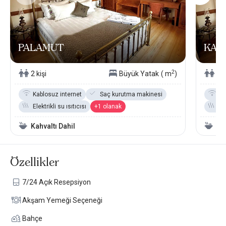
PALAMUT
KAY
2
2 kişi
Büyük Yatak
( m
)
2 k
Kablosuz internet
Saç kurutma makinesi
Ka
Elektrikli su ısıtıcısı
+1 olanak
Ele
Kahvaltı Dahil
Kah
Özellikler
7/24 Açık Resepsiyon
Akşam Yemeği Seçeneği
Bahçe