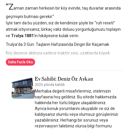
“Z
aman zaman herkesin bir köy evinde, taş duvarlar arasında
geçmişini bulması gerekir.”
İşte tam da bu yüzden, siz de kendinize şöyle bir “ruh reseti”
atmak istiyorsanız, birkaç valiz dolusu yorgunluğunuzu toplayın
ve
Trulya 1881
’in hikâyesine kulak verin.
Trulya’da 3 Gün: Taşların Hafızasında Dingin Bir Kaçamak
Köy deyince aklınıza sadece traktör sesi, uzaklarda köpek
havlaması ve bolca dut ağacı geliyorsa… e tamam, burası da öyle.
Daha Fazla Oku
Ama bir farkla: Her şeyin bir anlamı, bir sesi ve bir ruhu var
burada.
Ev Sahibi: Deniz Öz Aykan
Trulya 1881,
Demirköy'ün
kalbinde 1881 yılında inşa edilen bir
2025 yılında katıldı
Rum evi. Bugün ise taş duvarlarının ardında, modern konforla
Merhaba değerli misafirlerimiz, otelimizin
yoğrulmuş sessiz bir hikâye anlatıyor.
sayfasına hoş geldiniz. Bu sitede hakkımızda
Yalnızca üç günlüğüne de olsa İstanbul’un gürültüsünü arkamda
hakkında her türlü bilgiye ulaşabilirsiniz.
bırakıp geldiğim bu küçük otelde, önce kendi iç sesimi duydum.
Ayrıca konuk yorumlarını okuyabilir ve siz de
Sonra kuşları, sonra da bahçedeki elmaların yere düşerken
kaldıysanız olumlu veya olumsuz görüşlerinizi
çıkardığı sesi…
yazabilirsiniz. Herhangi bir sorunuz veya
“ Sessizlik, bazen en yüksek sestir ” diye yazmıştı Virginia Woolf
rezervasyon talebiniz olursa bilgi formunu