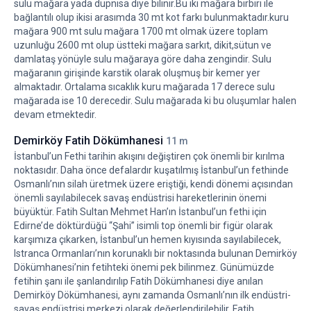
sulu mağara yada dupnisa diye bilinir.Bu iki mağara birbiri ile
bağlantılı olup ikisi arasımda 30 mt kot farkı bulunmaktadır.kuru
mağara 900 mt sulu mağara 1700 mt olmak üzere toplam
uzunluğu 2600 mt olup üstteki mağara sarkıt, dikit,sütun ve
damlataş yönüyle sulu mağaraya göre daha zengindir. Sulu
mağaranın girişinde karstik olarak oluşmuş bir kemer yer
almaktadır. Ortalama sıcaklık kuru mağarada 17 derece sulu
mağarada ise 10 derecedir. Sulu mağarada ki bu oluşumlar halen
devam etmektedir.
Demirköy Fatih Dökümhanesi
11 m
İstanbul’un Fethi tarihin akışını değiştiren çok önemli bir kırılma
noktasıdır. Daha önce defalardır kuşatılmış İstanbul’un fethinde
Osmanlı’nın silah üretmek üzere eriştiği, kendi dönemi açısından
önemli sayılabilecek savaş endüstrisi hareketlerinin önemi
büyüktür. Fatih Sultan Mehmet Han’ın İstanbul’un fethi için
Edirne’de döktürdüğü “Şahi” isimli top önemli bir figür olarak
karşımıza çıkarken, İstanbul’un hemen kıyısında sayılabilecek,
Istranca Ormanları’nın korunaklı bir noktasında bulunan Demirköy
Dökümhanesi’nin fetihteki önemi pek bilinmez. Günümüzde
fetihin şanı ile şanlandırılıp Fatih Dökümhanesi diye anılan
Demirköy Dökümhanesi, aynı zamanda Osmanlı’nın ilk endüstri-
savaş endüstrisi merkezi olarak değerlendirilebilir. Fatih