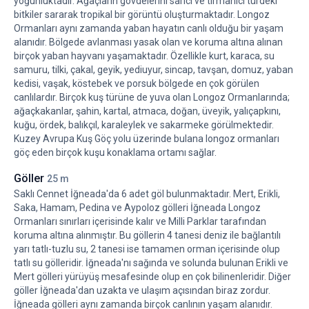
yoğunluktadır. Ağaçların gövdelerini sarıcı ve tırmanıcı türdeki
bitkiler sararak tropikal bir görüntü oluşturmaktadır. Longoz
Ormanları aynı zamanda yaban hayatın canlı olduğu bir yaşam
alanıdır. Bölgede avlanması yasak olan ve koruma altına alınan
birçok yaban hayvanı yaşamaktadır. Özellikle kurt, karaca, su
samuru, tilki, çakal, geyik, yediuyur, sincap, tavşan, domuz, yaban
kedisi, vaşak, köstebek ve porsuk bölgede en çok görülen
canlılardır. Birçok kuş türüne de yuva olan Longoz Ormanlarında;
ağaçkakanlar, şahin, kartal, atmaca, doğan, üveyik, yalıçapkını,
kuğu, ördek, balıkçıl, karaleylek ve sakarmeke görülmektedir.
Kuzey Avrupa Kuş Göç yolu üzerinde bulana longoz ormanları
göç eden birçok kuşu konaklama ortamı sağlar.
Göller
25 m
Saklı Cennet İğneada'da 6 adet göl bulunmaktadır. Mert, Erikli,
Saka, Hamam, Pedina ve Aypoloz gölleri İğneada Longoz
Ormanları sınırları içerisinde kalır ve Milli Parklar tarafından
koruma altına alınmıştır. Bu göllerin 4 tanesi deniz ile bağlantılı
yarı tatlı-tuzlu su, 2 tanesi ise tamamen orman içerisinde olup
tatlı su gölleridir. İğneada'nı sağında ve solunda bulunan Erikli ve
Mert gölleri yürüyüş mesafesinde olup en çok bilinenleridir. Diğer
göller İğneada'dan uzakta ve ulaşım açısından biraz zordur.
İğneada gölleri aynı zamanda birçok canlının yaşam alanıdır.