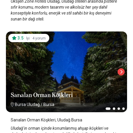
Oksijen Zone Hotels Uludağ, Uludağ otelleri arasında pistlere
sıfır konumu, modern tasarımı ve alkolsüz her şey dahil
konseptiyle konforlu, enerjik ve stil sahibi bir kış deneyimi
sunan bir dağ oteli.
3.5
·
·
İyi
4 yorum
Sarıalan Orman Köşkleri
Bursa Uludağ
/
Bursa
Sarıalan Orman Köşkleri, Uludağ Bursa
Uludağ’ın orman içinde konumlanmış ahşap köşkleri ve