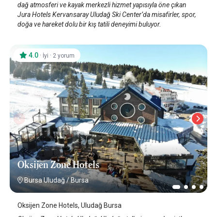
dağ atmosferi ve kayak merkezli hizmet yapısıyla öne çıkan
Jura Hotels Kervansaray Uludağ Ski Center’da misafirler, spor,
doğa ve hareket dolu bir kış tatili deneyimi buluyor.
4.0
·
·
İyi
2 yorum
Oksijen Zone Hotels
Bursa Uludağ
/
Bursa
Oksijen Zone Hotels, Uludağ Bursa