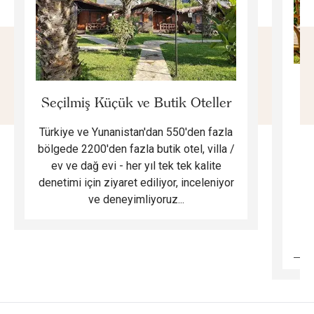
E
Seçilmiş Küçük ve Butik Oteller
Türkiye ve Yunanistan'dan 550'den fazla
Do
bölgede 2200'den fazla butik otel, villa /
ev ve dağ evi - her yıl tek tek kalite
m
denetimi için ziyaret ediliyor, inceleniyor
ve deneyimliyoruz...
B