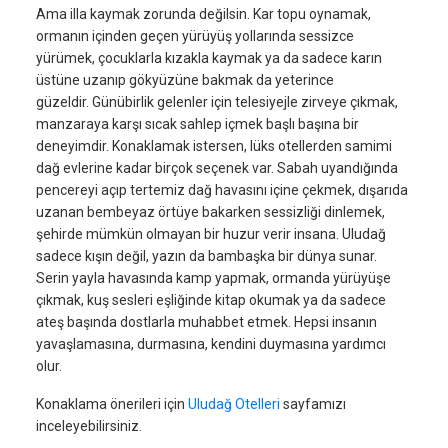
Ama illa kaymak zorunda değilsin. Kar topu oynamak,
ormanın içinden geçen yürüyüş yollarında sessizce
yürümek, çocuklarla kızakla kaymak ya da sadece karın
üstüne uzanıp gökyüzüne bakmak da yeterince
güzeldir. Günübirlik gelenler için telesiyejle zirveye çıkmak,
manzaraya karşı sıcak sahlep içmek başlı başına bir
deneyimdir. Konaklamak istersen, lüks otellerden samimi
dağ evlerine kadar birçok seçenek var. Sabah uyandığında
pencereyi açıp tertemiz dağ havasını içine çekmek, dışarıda
uzanan bembeyaz örtüye bakarken sessizliği dinlemek,
şehirde mümkün olmayan bir huzur verir insana. Uludağ
sadece kışın değil, yazın da bambaşka bir dünya sunar.
Serin yayla havasında kamp yapmak, ormanda yürüyüşe
çıkmak, kuş sesleri eşliğinde kitap okumak ya da sadece
ateş başında dostlarla muhabbet etmek. Hepsi insanın
yavaşlamasına, durmasına, kendini duymasına yardımcı
olur.
Konaklama önerileri için
Uludağ Otelleri
sayfamızı
inceleyebilirsiniz.