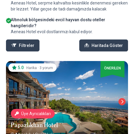
Aeneas Hotel, serpme kahvaltısı kesinlikle denenmesi gereken
bir lezzet. Yıllar geçse de tadı damağınızda kalacak
Altınoluk bölgesindeki evcil hayvan dostu oteller
hangileridir?
Aeneas Hotel evcil dostlarımızı kabul ediyor.
Filtreler
Haritada Göster
5.0
·
·
Harika
3 yorum
ÖNERİLEN
Üye Ayrıcalıkları
Papazlıkhan Hotel