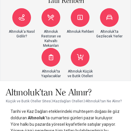
Tatil Rehberi
Altınoluk'a Nasıl
Altınoluk
Altınoluk Rehberi
Altınoluk'ta
Gidilir?
Restoran ve
Gezilecek Yerler
Kahvaltı
Mekanları
Altınoluk'ta
Altınoluk Küçük
Yapılacaklar
ve Butik Otelleri
Altınoluk'tan Ne Alınır?
Küçük ve Butik Oteller Sitesi
Kazdağları Otelleri
Altınoluk'tan Ne Alınır?
Tarihi ve Kaz Dağları eteklerindeki muhteşem doğası ile göz
dolduran
Altınoluk
’ta cumartesi günleri pazar kuruluyor.
Yöre halkı bu pazarda yöresel kıyafetlerle satışlar yapıyor.
Yöreye özgü neredeyse tüm tatları bulabileceğiniz bu