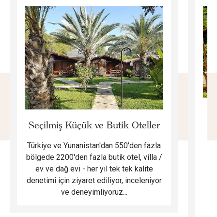
E
Seçilmiş Küçük ve Butik Oteller
Türkiye ve Yunanistan'dan 550'den fazla
Do
bölgede 2200'den fazla butik otel, villa /
ev ve dağ evi - her yıl tek tek kalite
m
denetimi için ziyaret ediliyor, inceleniyor
ve deneyimliyoruz...
B