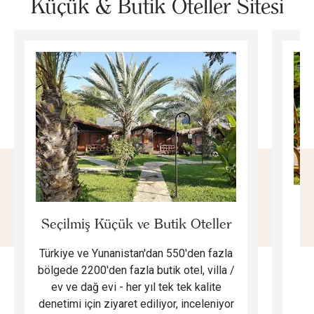
Küçük & Butik Oteller Sitesi
E
Seçilmiş Küçük ve Butik Oteller
Türkiye ve Yunanistan'dan 550'den fazla
Do
bölgede 2200'den fazla butik otel, villa /
ev ve dağ evi - her yıl tek tek kalite
m
denetimi için ziyaret ediliyor, inceleniyor