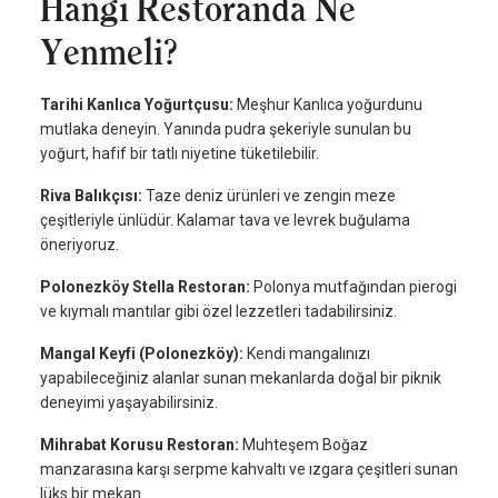
Hangi Restoranda Ne
Yenmeli?
Tarihi Kanlıca Yoğurtçusu:
Meşhur Kanlıca yoğurdunu
mutlaka deneyin. Yanında pudra şekeriyle sunulan bu
yoğurt, hafif bir tatlı niyetine tüketilebilir.
Riva Balıkçısı:
Taze deniz ürünleri ve zengin meze
çeşitleriyle ünlüdür. Kalamar tava ve levrek buğulama
öneriyoruz.
Polonezköy Stella Restoran:
Polonya mutfağından pierogi
ve kıymalı mantılar gibi özel lezzetleri tadabilirsiniz.
Mangal Keyfi (Polonezköy):
Kendi mangalınızı
yapabileceğiniz alanlar sunan mekanlarda doğal bir piknik
deneyimi yaşayabilirsiniz.
Mihrabat Korusu Restoran:
Muhteşem Boğaz
manzarasına karşı serpme kahvaltı ve ızgara çeşitleri sunan
lüks bir mekan.