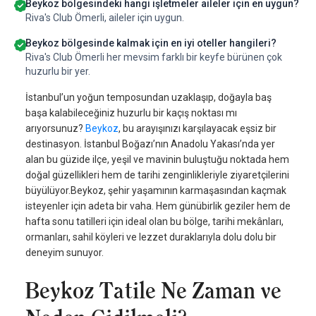
Beykoz bölgesindeki hangi işletmeler aileler için en uygun?
Riva's Club Ömerli, aileler için uygun.
Beykoz bölgesinde kalmak için en iyi oteller hangileri?
Riva's Club Ömerli her mevsim farklı bir keyfe bürünen çok
huzurlu bir yer.
İstanbul’un yoğun temposundan uzaklaşıp, doğayla baş
başa kalabileceğiniz huzurlu bir kaçış noktası mı
arıyorsunuz?
Beykoz
, bu arayışınızı karşılayacak eşsiz bir
destinasyon. İstanbul Boğazı’nın Anadolu Yakası’nda yer
alan bu güzide ilçe, yeşil ve mavinin buluştuğu noktada hem
doğal güzellikleri hem de tarihi zenginlikleriyle ziyaretçilerini
büyülüyor.Beykoz, şehir yaşamının karmaşasından kaçmak
isteyenler için adeta bir vaha. Hem günübirlik geziler hem de
hafta sonu tatilleri için ideal olan bu bölge, tarihi mekânları,
ormanları, sahil köyleri ve lezzet duraklarıyla dolu dolu bir
deneyim sunuyor.
Beykoz Tatile Ne Zaman ve