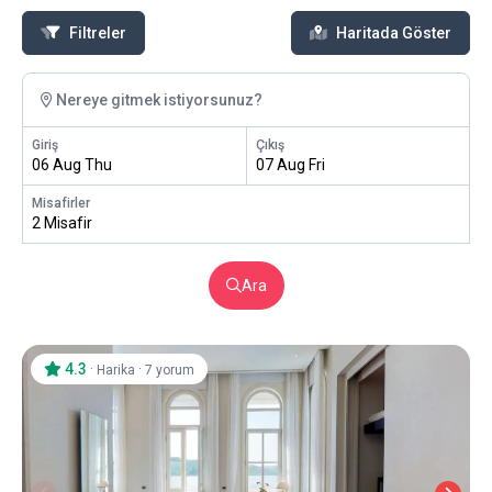
Filtreler
Haritada Göster
Nereye gitmek istiyorsunuz?
Giriş
Çıkış
06 Aug Thu
07 Aug Fri
Misafirler
2 Misafir
Ara
4.3
·
·
Harika
7 yorum