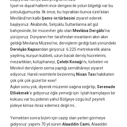
İçsel ve dışsal hallerin ince dengesi ile yolun bilgeliği var bu
yolculuğumuzda. İlk önce, bu toprakları bunca özel kılan
Mevlânâ’nın kalbi
Şems-in türbesini
ziyaret ederek
başlıyoruz. Akabinde, Selçuklu Sultanlarına ait gül
bahçesinde, bir mücevher gibi olan
Mevlâna Dergâhı
’na
yürüyoruz. Dünyanın her tarafından insanların akın akın
geldiği Mevlana Müzesi’ne, dervişlerin girdiği batı yönündeki
Dervîşân Kapısı
ndan giriyoruz. 6.225 metrekarelik alana
yayılmış; kurşun kubbeli, uzun bacalı dervîş hücrelerini,
mezarlıkları, kütüphaneyi,
Çelebi Konağı
’nı, türbeleri ve
Mevlevî dervîşlerin sema yaptığı semâhâneyi ziyaret
ediyoruz. Hareli resimlerle bezenmiş
Nisan Tası
hakikaten
çok çok çok güzel bir eser!
Aşkın sonu yok, diyerek müzenin sağına seğirtip,
Serenade
Etliekmek
’e gidiyoruz öğle yemeği için. İştah kamçılayıcı bir
kokusu var bu pidenin yahu! Bölgeye özgü küf peynirli
pideye kimse itiraz edemez değil mi…
Yemekten sonra bizim için cazip olan yerleri görmeye
gidiyoruz: yapımı 70 yıl süren
Alaaddin Cami
, Alaaddin