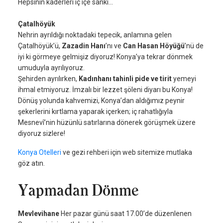
Hepsinin kaderleri iç içe sanki…
Çatalhöyük
Nehrin ayrıldığı noktadaki tepecik, anlamına gelen
Çatalhöyük’ü,
Zazadin Hanı
’nı ve
Can Hasan Höyüğü
’nü de
iyi ki görmeye gelmişiz diyoruz! Konya’ya tekrar dönmek
umuduyla ayrılıyoruz.
Şehirden ayrılırken,
Kadınhanı tahinli pide ve tirit
yemeyi
ihmal etmiyoruz. İmzalı bir lezzet şöleni diyarı bu Konya!
Dönüş yolunda kahvemizi, Konya’dan aldığımız peynir
şekerlerini kırtlama yaparak içerken; iç rahatlığıyla
Mesnevî’nin hüzünlü satırlarına dönerek görüşmek üzere
diyoruz sizlere!
Konya Otelleri
ve gezi rehberi için web sitemize mutlaka
göz atın.
Yapmadan Dönme
Mevlevihane
Her pazar günü saat 17.00’de düzenlenen