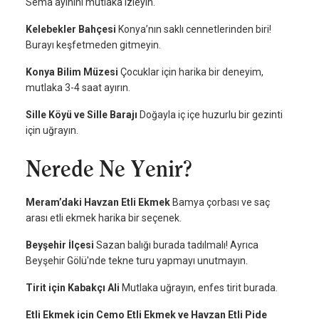
Sema ayinini mutlaka izleyin.
Kelebekler Bahçesi
Konya’nın saklı cennetlerinden biri!
Burayı keşfetmeden gitmeyin.
Konya Bilim Müzesi
Çocuklar için harika bir deneyim,
mutlaka 3-4 saat ayırın.
Sille Köyü ve Sille Barajı
Doğayla iç içe huzurlu bir gezinti
için uğrayın.
Nerede Ne Yenir?
Meram’daki Havzan Etli Ekmek
Bamya çorbası ve saç
arası etli ekmek harika bir seçenek.
Beyşehir İlçesi
Sazan balığı burada tadılmalı! Ayrıca
Beyşehir Gölü'nde tekne turu yapmayı unutmayın.
Tirit için Kabakçı Ali
Mutlaka uğrayın, enfes tirit burada.
Etli Ekmek için Cemo Etli Ekmek ve Havzan Etli Pide