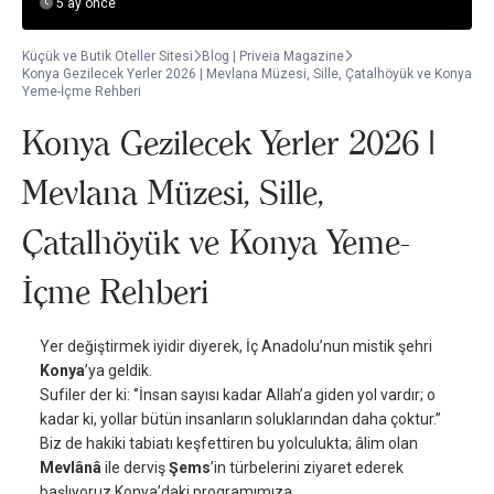
5 ay önce
Küçük ve Butik Oteller Sitesi
Blog | Priveia Magazine
Konya Gezilecek Yerler 2026 | Mevlana Müzesi, Sille, Çatalhöyük ve Konya
Yeme-İçme Rehberi
Konya Gezilecek Yerler 2026 |
Mevlana Müzesi, Sille,
Çatalhöyük ve Konya Yeme-
İçme Rehberi
Yer değiştirmek iyidir diyerek, İç Anadolu’nun mistik şehri
Konya
’ya geldik.
Sufiler der ki: ‘’İnsan sayısı kadar Allah’a giden yol vardır; o
kadar ki, yollar bütün insanların soluklarından daha çoktur.’’
Biz de hakiki tabiatı keşfettiren bu yolculukta; âlim olan
Mevlânâ
ile derviş
Şems
’in türbelerini ziyaret ederek
başlıyoruz Konya’daki programımıza.