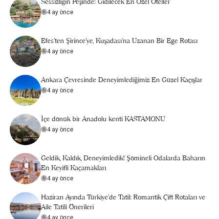
Sessizliğin Peşinde: Gidilecek En Özel Oteller
4 ay önce
Efes’ten Şirince’ye, Kuşadası’na Uzanan Bir Ege Rotası
4 ay önce
Ankara Çevresinde Deneyimlediğimiz En Güzel Kaçışlar
4 ay önce
İçe dönük bir Anadolu kenti KASTAMONU
4 ay önce
Geldik, Kaldık, Deneyimledik! Şömineli Odalarda Baharın
En Keyifli Kaçamakları
4 ay önce
Haziran Ayında Türkiye’de Tatil: Romantik Çift Rotaları ve
Aile Tatili Önerileri
4 ay önce