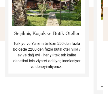
E
Seçilmiş Küçük ve Butik Oteller
Türkiye ve Yunanistan'dan 550'den fazla
Do
bölgede 2200'den fazla butik otel, villa /
ev ve dağ evi - her yıl tek tek kalite
m
denetimi için ziyaret ediliyor, inceleniyor
ve deneyimliyoruz...
B