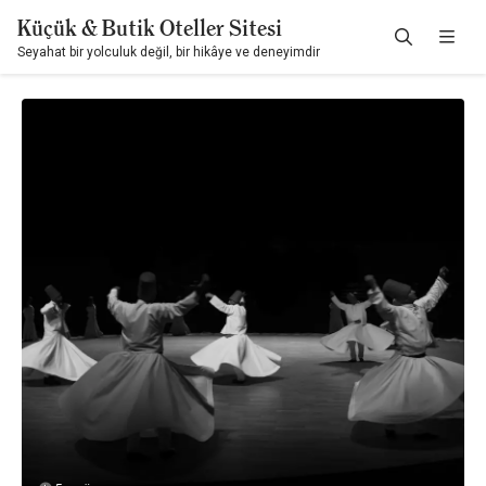
Küçük & Butik Oteller Sitesi
Seyahat bir yolculuk değil, bir hikâye ve deneyimdir