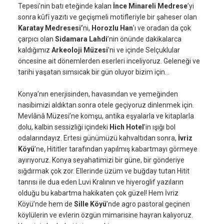
Tepesi’nin batı eteğinde kalan
İnce Minareli Medrese
’yi
sonra kûfî yazıtı ve geçişmeli motifleriyle bir şaheser olan
Karatay Medresesi’
ni,
Horozlu Han
’ı ve oradan da çok
çarpıcı olan
Sidamara Lahdi
’nin önünde dakikalarca
kaldığımız
Arkeoloji Müzesi
’ni ve içinde Selçuklular
öncesine ait dönemlerden eserleri inceliyoruz. Geleneği ve
tarihi yaşatan sımsıcak bir gün oluyor bizim için…
Konya’nın enerjisinden, havasından ve yemeğinden
nasibimizi aldıktan sonra otele geçiyoruz dinlenmek için.
Mevlânâ Müzesi’ne komşu, antika eşyalarla ve kitaplarla
dolu, kalbin sessizliği içindeki
Hich Hotel
’in ışığı bol
odalarındayız. Ertesi günümüzü kahvaltıdan sonra,
İvriz
Köyü
’ne, Hititler tarafından yapılmış kabartmayı görmeye
ayırıyoruz. Konya seyahatimizi bir güne, bir gönderiye
sığdırmak çok zor. Ellerinde üzüm ve buğday tutan Hitit
tanrısı ile dua eden Luvi Kralının ve hiyeroglif yazıların
olduğu bu kabartma hakikaten çok güzel! Hem İvriz
Köyü’nde hem de
Sille Köyü
’nde agro pastoral geçinen
köylülerin ve evlerin özgün mimarisine hayran kalıyoruz.