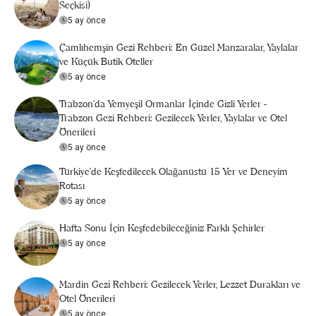
Seçkisi)
5 ay önce
Çamlıhemşin Gezi Rehberi: En Güzel Manzaralar, Yaylalar
ve Küçük Butik Oteller
5 ay önce
Trabzon'da Yemyeşil Ormanlar İçinde Gizli Yerler -
Trabzon Gezi Rehberi: Gezilecek Yerler, Yaylalar ve Otel
Önerileri
5 ay önce
Türkiye’de Keşfedilecek Olağanüstü 15 Yer ve Deneyim
Rotası
5 ay önce
Hafta Sonu İçin Keşfedebileceğiniz Farklı Şehirler
5 ay önce
Mardin Gezi Rehberi: Gezilecek Yerler, Lezzet Durakları ve
Otel Önerileri
5 ay önce