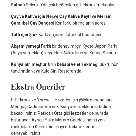
Salonu
Selçuklu'da çok beğenilen etli ekmek mekanları.
Çay ve Kahve için Neşve Çay Kahve Keyfi ve Meram
Çamlıbel Çay Bahçesi
Konforlu bir molanın adresi.
Tatlı için
Şark Kadayıfçısı ve İstanbul Pastanesi.
Akşam yemeği
Farklı bir deneyim için Kyoto Japon Parkı
(Asya yemekleri) veya Hacı Şükrü Fırın ve Kebap Salonu.
Konya’nın meşhur fırın kebabı ve etli ekmeği
Şükrü’nün
tandırında veya Kule Sini Restoran’da.
Ekstra Öneriler
Etli Ekmek ve Yöresel Lezzetler için @lokmahanecarsi
Mengüç Caddesi'nde eski Konya yemeklerinin tadına
bakabilirsiniz. Patlıcan Orta gibi lezzetler de burada
bulunuyor. Ayrıca Yaka Meram Caddesi’ndeki yeni
mekanlarda Konya’nın en iyi etli ekmeklerini
deneyebilirsiniz.