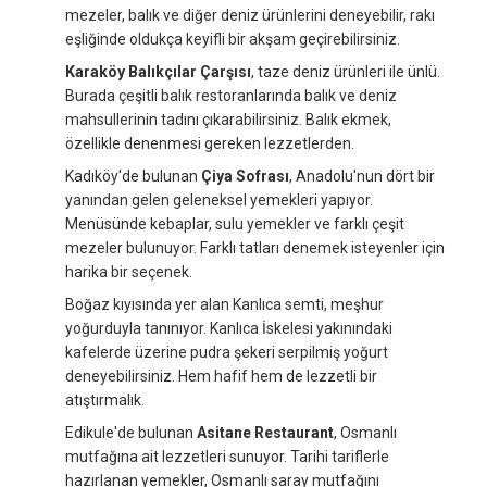
mezeler, balık ve diğer deniz ürünlerini deneyebilir, rakı
eşliğinde oldukça keyifli bir akşam geçirebilirsiniz.
Karaköy Balıkçılar Çarşısı
, taze deniz ürünleri ile ünlü.
Burada çeşitli balık restoranlarında balık ve deniz
mahsullerinin tadını çıkarabilirsiniz. Balık ekmek,
özellikle denenmesi gereken lezzetlerden.
Kadıköy'de bulunan
Çiya Sofrası
, Anadolu'nun dört bir
yanından gelen geleneksel yemekleri yapıyor.
Menüsünde kebaplar, sulu yemekler ve farklı çeşit
mezeler bulunuyor. Farklı tatları denemek isteyenler için
harika bir seçenek.
Boğaz kıyısında yer alan Kanlıca semti, meşhur
yoğurduyla tanınıyor. Kanlıca İskelesi yakınındaki
kafelerde üzerine pudra şekeri serpilmiş yoğurt
deneyebilirsiniz. Hem hafif hem de lezzetli bir
atıştırmalık.
Edikule'de bulunan
Asitane Restaurant
, Osmanlı
mutfağına ait lezzetleri sunuyor. Tarihi tariflerle
hazırlanan yemekler, Osmanlı saray mutfağını