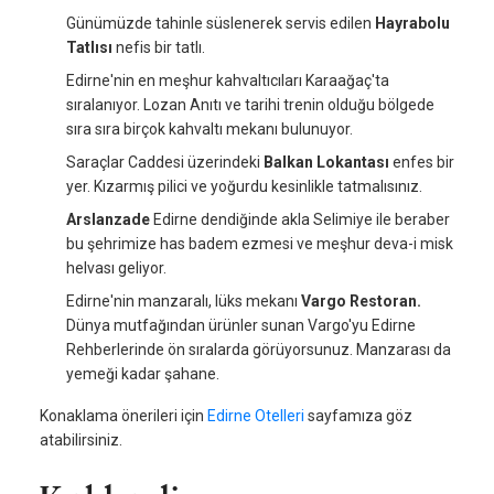
Günümüzde tahinle süslenerek servis edilen
Hayrabolu
Tatlısı
nefis bir tatlı.
Edirne'nin en meşhur kahvaltıcıları Karaağaç'ta
sıralanıyor. Lozan Anıtı ve tarihi trenin olduğu bölgede
sıra sıra birçok kahvaltı mekanı bulunuyor.
Saraçlar Caddesi üzerindeki
Balkan Lokantası
enfes bir
yer. Kızarmış pilici ve yoğurdu kesinlikle tatmalısınız.
Arslanzade
Edirne dendiğinde akla Selimiye ile beraber
bu şehrimize has badem ezmesi ve meşhur deva-i misk
helvası geliyor.
Edirne'nin manzaralı, lüks mekanı
Vargo Restoran.
Dünya mutfağından ürünler sunan Vargo'yu Edirne
Rehberlerinde ön sıralarda görüyorsunuz. Manzarası da
yemeği kadar şahane.
Konaklama önerileri için
Edirne Otelleri
sayfamıza göz
atabilirsiniz.