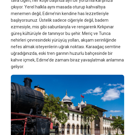
tava ciğeri, her köşe başında ayrı bir yorumla karşınıza
çıkıyor. Yerel halkla aynı masada oturup kahvaltıya
menemen değil, Edirne’nin kendine has lezzetleriyle
başlıyorsunuz. Üstelik sadece ciğeriyle değil, badem
ezmesiyle, mis gibi sabunlarıyla ve rengarenk Kırkpınar
güreş kültürüyle de tanınıyor bu şehir. Meriç ve Tunca
nehirleri çevresindeki yürüyüş yolları, akşam serinliğinde
nefes almak isteyenlerin uğrak noktası. Karaağaç semtine
uğradığınızda, eski tren garının huzurlu bahçesinde bir
kahve içmek, Edirne’de zamanı biraz yavaşlatmak anlamına
geliyor.