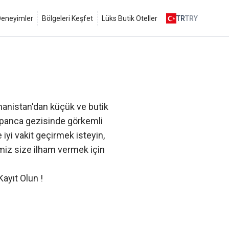
 Deneyimler
Bölgeleri Keşfet
Lüks Butik Oteller
TR
TRY
anistan'dan küçük ve butik
 Sapanca gezisinde görkemli
 iyi vakit geçirmek isteyin,
rimiz size ilham vermek için
Kayıt Olun
!