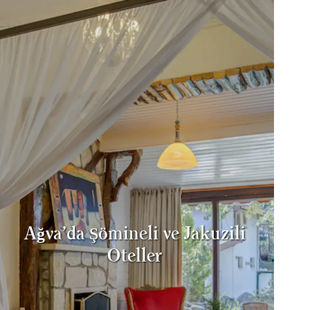
Ağva’da Şömineli ve Jakuzili
Oteller