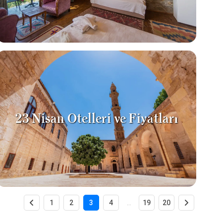
23 Nisan Otelleri ve Fiyatları
1
2
3
4
...
19
20