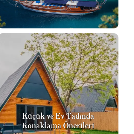
Küçük ve Ev Tadında
Konaklama Önerileri