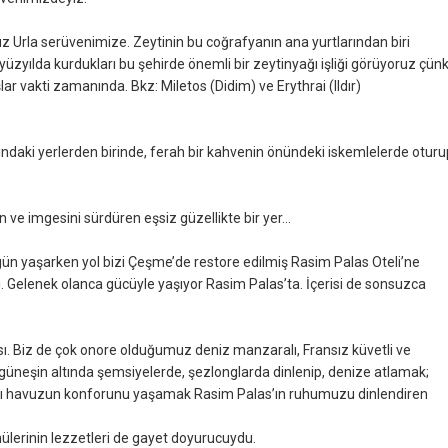
z Urla serüvenimize. Zeytinin bu coğrafyanın ana yurtlarından biri
. yüzyılda kurdukları bu şehirde önemli bir zeytinyağı işliği görüyoruz çün
lar vakti zamanında. Bkz: Miletos (Didim) ve Erythrai (Ildır)
ındaki yerlerden birinde, ferah bir kahvenin önündeki iskemlelerde oturu
ve imgesini sürdüren eşsiz güzellikte bir yer...
gün yaşarken yol bizi Çeşme’de restore edilmiş Rasim Palas Oteli’ne
ı. Gelenek olanca gücüyle yaşıyor Rasim Palas’ta. İçerisi de sonsuzca
ı. Biz de çok onore olduğumuz deniz manzaralı, Fransız küvetli ve
 güneşin altında şemsiyelerde, şezlonglarda dinlenip, denize atlamak;
ı havuzun konforunu yaşamak Rasim Palas’ın ruhumuzu dinlendiren
ülerinin lezzetleri de gayet doyurucuydu.