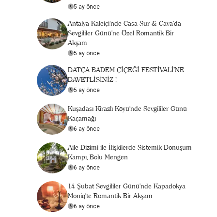
5 ay önce
Antalya Kaleiçi'nde Casa Sur & Cava’da
Sevgililer Günü’ne Özel Romantik Bir
Akşam
5 ay önce
DATÇA BADEM ÇİÇEĞİ FESTİVALİ’NE
DAVETLİSİNİZ !
5 ay önce
Kuşadası Kirazlı Köyü'nde Sevgililer Günü
Kaçamağı
6 ay önce
Aile Dizimi ile İlişkilerde Sistemik Dönüşüm
Kampı, Bolu Mengen
6 ay önce
14 Şubat Sevgililer Günü’nde Kapadokya
Moniq’te Romantik Bir Akşam
6 ay önce