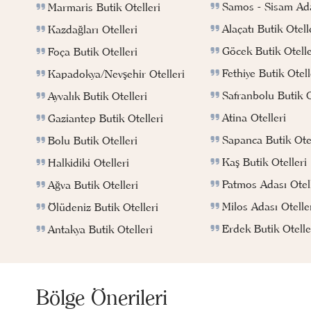
Samos - Sisam Ada
Marmaris Butik Otelleri
Alaçatı Butik Otell
Kazdağları Otelleri
Göcek Butik Otelle
Foça Butik Otelleri
Fethiye Butik Otell
Kapadokya/Nevşehir Otelleri
Safranbolu Butik O
Ayvalık Butik Otelleri
Atina Otelleri
Gaziantep Butik Otelleri
Sapanca Butik Otel
Bolu Butik Otelleri
Kaş Butik Otelleri
Halkidiki Otelleri
Patmos Adası Otell
Ağva Butik Otelleri
Milos Adası Otelle
Ölüdeniz Butik Otelleri
Erdek Butik Otelle
Antakya Butik Otelleri
Bölge Önerileri