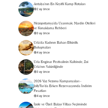
Antalya’nın En Keyifli Kamp Rotaları
2 ay önce
Mezopotamya’da Uyanmak: Mardin Otelleri
ve Konaklama Rehberi
3 ay önce
Urla'da Kadının Baharı Etkinlik
Buluşmaları
4 ay önce
Urla Enginar Festivalinin Kalbinde, Zoi
Urla’nın Sakinliğinde
3 ay önce
2026 Yaz Sezonu Kampanyaları -
JollyTur'da Erken Rezervasyonda İndirim
Fırsatları
4 ay önce
İzole ve Özel: Balayı Villası Seçiminde