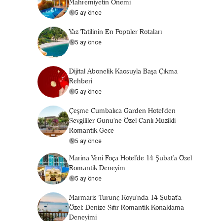
Mahremiyetin Önemi
5 ay önce
Yaz Tatilinin En Popüler Rotaları
5 ay önce
Dijital Abonelik Kaosuyla Başa Çıkma
Rehberi
5 ay önce
Çeşme Cumbalıca Garden Hotel’den
Sevgililer Günü’ne Özel Canlı Müzikli
Romantik Gece
5 ay önce
Marina Yeni Foça Hotel’de 14 Şubat’a Özel
Romantik Deneyim
5 ay önce
Marmaris Turunç Koyu'nda 14 Şubat’a
Özel: Denize Sıfır Romantik Konaklama
Deneyimi