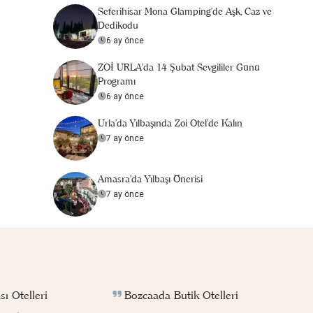
Seferihisar Mona Glamping’de Aşk, Caz ve
Dedikodu
6 ay önce
ZOİ URLA'da 14 Şubat Sevgililer Günü
Programı
6 ay önce
Urla'da Yılbaşında Zoi Otel'de Kalın
7 ay önce
Amasra'da Yılbaşı Önerisi
7 ay önce
Bozcaada Butik Otelleri
ı Otelleri