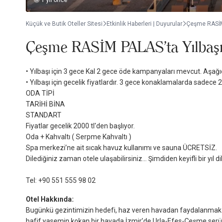
1 yıl önce
Küçük ve Butik Oteller Sitesi
Etkinlik Haberleri | Duyurular
Çeşme RASİM
Çeşme RASİM PALAS'ta Yılbaş
• Yılbaşı için 3 gece Kal 2 gece öde kampanyaları mevcut. Aşağıd
• Yılbaşı için gecelik fiyatlardır. 3 gece konaklamalarda sadece
ODA TİPİ
TARİHİ BİNA
STANDART
Fiyatlar gecelik 2000 tl'den başlıyor.
Oda + Kahvaltı ( Serpme Kahvaltı )
Spa merkezi’ne ait sıcak havuz kullanımı ve sauna ÜCRETSİZ.
Dilediğiniz zaman otele ulaşabilirsiniz... Şimdiden keyifli bir yıl dil
Tel: +90 551 555 98 02
Otel Hakkında:
Bugünkü gezintimizin hedefi, haz veren havadan faydalanmak. Pır
hafif yasemin kokan bir havada İzmir’de Urla-Efes-Çeşme ser