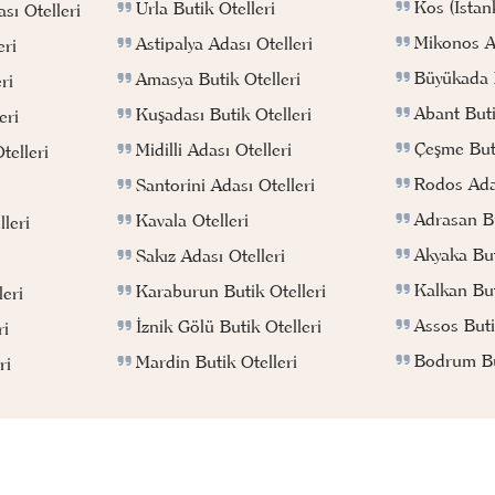
Kos (İstan
Urla Butik Otelleri
sı Otelleri
Mikonos Ad
Astipalya Adası Otelleri
eri
Büyükada B
Amasya Butik Otelleri
ri
Abant Buti
Kuşadası Butik Otelleri
eri
Çeşme Buti
Midilli Adası Otelleri
telleri
Rodos Adas
Santorini Adası Otelleri
Adrasan Bu
Kavala Otelleri
leri
Akyaka But
Sakız Adası Otelleri
Kalkan But
Karaburun Butik Otelleri
eri
Assos Buti
İznik Gölü Butik Otelleri
ri
Bodrum But
Mardin Butik Otelleri
ri