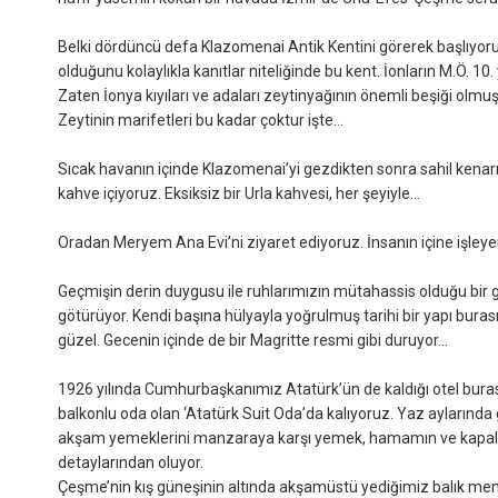
Belki dördüncü defa Klazomenai Antik Kentini görerek başlıyoru
olduğunu kolaylıkla kanıtlar niteliğinde bu kent. İonların M.Ö. 10
Zaten İonya kıyıları ve adaları zeytinyağının önemli beşiği olmuş
Zeytinin marifetleri bu kadar çoktur işte…
Sıcak havanın içinde Klazomenai’yi gezdikten sonra sahil kenar
kahve içiyoruz. Eksiksiz bir Urla kahvesi, her şeyiyle…
Oradan Meryem Ana Evi’ni ziyaret ediyoruz. İnsanın içine işleyen 
Geçmişin derin duygusu ile ruhlarımızın mütahassis olduğu bir 
götürüyor. Kendi başına hülyayla yoğrulmuş tarihi bir yapı buras
güzel. Gecenin içinde de bir Magritte resmi gibi duruyor…
1926 yılında Cumhurbaşkanımız Atatürk’ün de kaldığı otel buras
balkonlu oda olan ‘Atatürk Suit Oda’da kalıyoruz. Yaz aylarında
akşam yemeklerini manzaraya karşı yemek, hamamın ve kapal
detaylarından oluyor.
Çeşme’nin kış güneşinin altında akşamüstü yediğimiz balık men