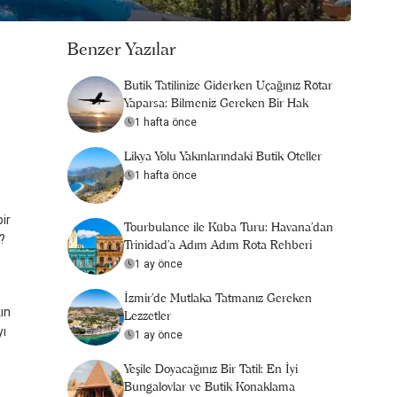
Benzer Yazılar
Butik Tatilinize Giderken Uçağınız Rötar
Yaparsa: Bilmeniz Gereken Bir Hak
1 hafta önce
Likya Yolu Yakınlarındaki Butik Oteller
1 hafta önce
ir
Tourbulance ile Küba Turu: Havana'dan
?
Trinidad'a Adım Adım Rota Rehberi
1 ay önce
İzmir'de Mutlaka Tatmanız Gereken
ın
Lezzetler
yı
1 ay önce
Yeşile Doyacağınız Bir Tatil: En İyi
Bungalovlar ve Butik Konaklama