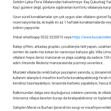
Gelelim Lykia-Flora Villalarından bahsetmeye: Kaş Çukurbağ Ya
Kaş’ı günlere değil, gönlüne sığdıranları konforlu villalarıyla karşıl
Uzun süreli konaklamalar için çok uygun olan villaların güncel f
rezervasyonlarda, iki kişilik en az 1 haftalık konaklamalarda ve
indirim yapıyorlar.
İrtibat whattsapp 0532 3220015 veya
https://www.kucukoteller.c
Balayı çiftleri, arkadaş grupları, çocuklarıyla tatil yapan, uzakt
isimleri de sanki mis kokan bir narenciye bahçesi gibi; Villa Lim
villaların hepsi deniz manzaralı ve plaja uzaklığı da sadece 150
adım ötesinde Akdeniz manzarasında yüzmeyi sevenlere…
Müstakil villalarda renkli bahçe peyzajının yanında, iç donanımda
kullanım alanıyla 6 misafirin konforla konaklayabileceği ferah 
kendiniz hazırlayabiliyor, terasında barbekü yapabiliyor, havuz
Balkonundan dalga sesi duyduğunuz odaların yanında, iki villada
İsterseniz villaya ilaveten burayı da kiralayabilirsiniz ve toplamda
Sahipleri Meral ve Burhan Şenerdi’nin sevgi ve misafirperverlikler