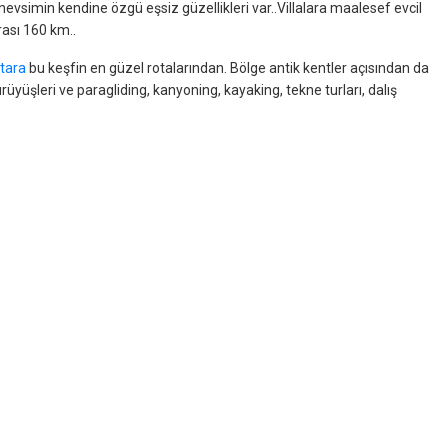
evsimin kendine özgü eşsiz güzellikleri var..Villalara maalesef evcil
rası 160 km..
tara
bu keşfin en güzel rotalarından. Bölge antik kentler açısından da
üyüşleri ve paragliding, kanyoning, kayaking, tekne turları, dalış