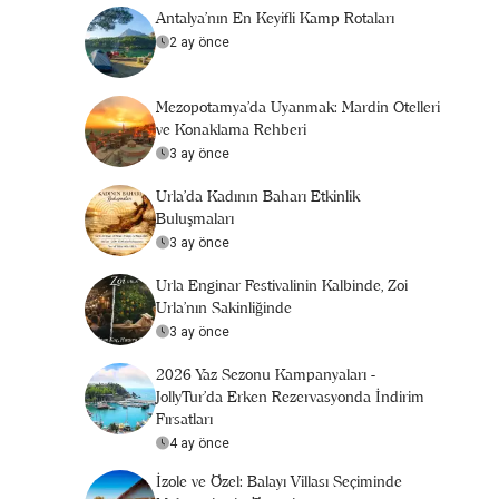
Antalya’nın En Keyifli Kamp Rotaları
2 ay önce
Mezopotamya’da Uyanmak: Mardin Otelleri
ve Konaklama Rehberi
3 ay önce
Urla'da Kadının Baharı Etkinlik
Buluşmaları
3 ay önce
Urla Enginar Festivalinin Kalbinde, Zoi
Urla’nın Sakinliğinde
3 ay önce
2026 Yaz Sezonu Kampanyaları -
JollyTur'da Erken Rezervasyonda İndirim
Fırsatları
4 ay önce
İzole ve Özel: Balayı Villası Seçiminde