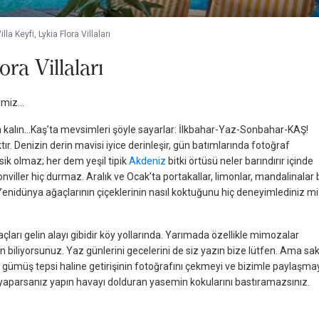
illa Keyfi, Lykia Flora Villaları
ora Villaları
rimiz…
nda kalın…Kaş’ta mevsimleri şöyle sayarlar: İlkbahar-Yaz-Sonbahar-KAŞ!
tır. Denizin derin mavisi iyice derinleşir, gün batımlarında fotoğraf
ik olmaz; her dem yeşil tipik
Akdeniz
bitki örtüsü neler barındırır içinde
viller hiç durmaz. Aralık ve Ocak’ta portakallar, limonlar, mandalinalar b
Yenidünya ağaçlarının çiçeklerinin nasıl koktuğunu hiç deneyimlediniz mi
rı gelin alayı gibidir köy yollarında. Yarımada özellikle mimozalar
 biliyorsunuz. Yaz günlerini gecelerini de siz yazın bize lütfen. Ama sak
ir gümüş tepsi haline getirişinin fotoğrafını çekmeyi ve bizimle paylaşma
parsanız yapın havayı dolduran yasemin kokularını bastıramazsınız.