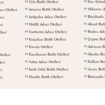
Kos (İstan
Urla Butik Otelleri
eri
Mikonos Ad
Amasya Butik Otelleri
sı Otelleri
Büyükada B
Astipalya Adası Otelleri
eri
Abant Buti
Midilli Adası Otelleri
ri
Rodos Adas
Santorini Adası Otelleri
leri
Çeşme Buti
Kuşadası Butik Otelleri
Adrasan Bu
Kavala Otelleri
Akyaka But
Karaburun Butik Otelleri
telleri
Kalkan But
Sakız Adası Otelleri
eri
Assos Buti
İznik Gölü Butik Otelleri
ri
Bozcaada B
Mardin Butik Otelleri
ri