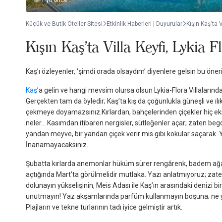
1 yıl önce
Küçük ve Butik Oteller Sitesi
Etkinlik Haberleri | Duyurular
Kışın Kaş'ta V
Kışın Kaş'ta Villa Keyfi, Lykia Fl
Kaş’ı özleyenler, ‘şimdi orada olsaydım’ diyenlere gelsin bu öne
Kaş
’a gelin ve hangi mevsim olursa olsun Lykia-Flora Villaları
Gerçekten tam da öyledir; Kaş’ta kış da çoğunlukla güneşli ve ılık
çekmeye doyamazsınız.Kırlardan, bahçelerinden çiçekler hiç eks
neler… Kasımdan itibaren nergisler, sütleğenler açar; zaten begon
yandan meyve, bir yandan çiçek verir mis gibi kokular saçarak. 
İnanamayacaksınız.
Şubatta kırlarda anemonlar hüküm sürer rengârenk, badem ağaçla
açtığında Mart’ta görülmelidir mutlaka. Yazı anlatmıyoruz; zaten
dolunayın yükselişinin, Meis Adası ile Kaş’ın arasındaki denizi b
unutmayın! Yaz akşamlarında parfüm kullanmayın boşuna; ne ya
Plajların ve tekne turlarının tadı iyice gelmiştir artık.