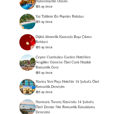
Mahremiyetin Önemi
5 ay önce
Yaz Tatilinin En Popüler Rotaları
5 ay önce
Dijital Abonelik Kaosuyla Başa Çıkma
Rehberi
5 ay önce
Çeşme Cumbalıca Garden Hotel’den
Sevgililer Günü’ne Özel Canlı Müzikli
Romantik Gece
5 ay önce
Marina Yeni Foça Hotel’de 14 Şubat’a Özel
Romantik Deneyim
5 ay önce
Marmaris Turunç Koyu'nda 14 Şubat’a
Özel: Denize Sıfır Romantik Konaklama
Deneyimi