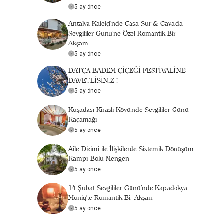
5 ay önce
Antalya Kaleiçi'nde Casa Sur & Cava’da
Sevgililer Günü’ne Özel Romantik Bir
Akşam
5 ay önce
DATÇA BADEM ÇİÇEĞİ FESTİVALİ’NE
DAVETLİSİNİZ !
5 ay önce
Kuşadası Kirazlı Köyü'nde Sevgililer Günü
Kaçamağı
5 ay önce
Aile Dizimi ile İlişkilerde Sistemik Dönüşüm
Kampı, Bolu Mengen
5 ay önce
14 Şubat Sevgililer Günü’nde Kapadokya
Moniq’te Romantik Bir Akşam
5 ay önce