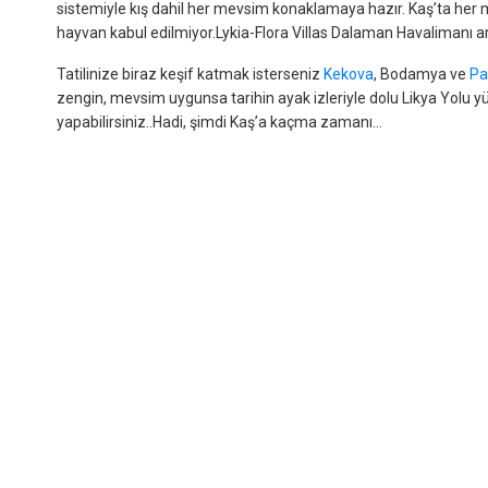
sistemiyle kış dahil her mevsim konaklamaya hazır. Kaş’ta her m
hayvan kabul edilmiyor.Lykia-Flora Villas Dalaman Havalimanı a
Tatilinize biraz keşif katmak isterseniz
Kekova
, Bodamya ve
Pa
zengin, mevsim uygunsa tarihin ayak izleriyle dolu Likya Yolu yür
yapabilirsiniz..Hadi, şimdi Kaş’a kaçma zamanı…