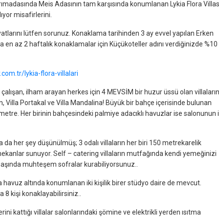
rımadasında Meis Adasının tam karşısında konumlanan Lykia Flora Villas
ıyor misafirlerini.
iyatlarını lütfen sorunuz. Konaklama tarihinden 3 ay evvel yapılan Erken
ya en az 2 haftalık konaklamalar için Küçükoteller adını verdiğinizde %10
om.tr/lykia-flora-villalari
an çalışan, ilham arayan herkes için 4 MEVSİM bir huzur üssü olan villaları
on, Villa Portakal ve Villa Mandalina! Büyük bir bahçe içerisinde bulunan
 metre. Her birinin bahçesindeki palmiye adacıklı havuzlar ise salonunun i
 da her şey düşünülmüş; 3 odalı villaların her biri 150 metrekarelik
mekanlar sunuyor. Self – catering villaların mutfağında kendi yemeğinizi
 başında muhteşem sofralar kurabiliyorsunuz..
 havuz altında konumlanan iki kişilik birer stüdyo daire de mevcut.
 8 kişi konaklayabilirsiniz..
ini kattığı villalar salonlarındaki şömine ve elektrikli yerden ısıtma