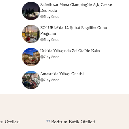
Seferihisar Mona Glamping’de Aşk, Caz ve
Dedikodu
5 ay önce
ZOİ URLA'da 14 Şubat Sevgililer Günü
Programı
5 ay önce
Urla'da Yılbaşında Zoi Otel'de Kalın
7 ay önce
Amasra'da Yılbaşı Önerisi
7 ay önce
Bodrum Butik Otelleri
ı Otelleri