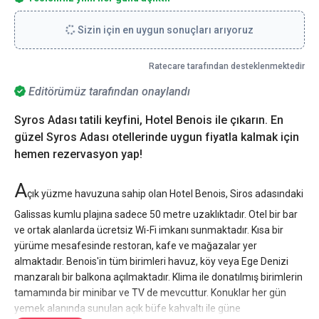
Sizin için en uygun sonuçları arıyoruz
Ratecare tarafından desteklenmektedir
Editörümüz tarafından onaylandı
Syros Adası tatili keyfini, Hotel Benois ile çıkarın. En
güzel Syros Adası otellerinde uygun fiyatla kalmak için
hemen rezervasyon yap!
A
çık yüzme havuzuna sahip olan Hotel Benois, Siros adasındaki
Galissas kumlu plajına sadece 50 metre uzaklıktadır. Otel bir bar
ve ortak alanlarda ücretsiz Wi-Fi imkanı sunmaktadır. Kısa bir
yürüme mesafesinde restoran, kafe ve mağazalar yer
almaktadır. Benois'in tüm birimleri havuz, köy veya Ege Denizi
manzaralı bir balkona açılmaktadır. Klima ile donatılmış birimlerin
tamamında bir minibar ve TV de mevcuttur. Konuklar her gün
yemek alanında sunulan açık büfe kahvaltı ile güne