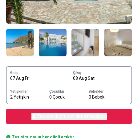
Giriş
Çıkış
07 Aug Fri
08 Aug Sat
Yetişkinler
Çocuklar
Bebekler
2 Yetişkin
0 Çocuk
0 Bebek
Tesisle doğrudan iletişime geçin
Tesisimiz yılın her günü açıktır