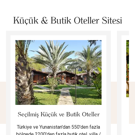
Küçük & Butik Oteller Sitesi
E
Seçilmiş Küçük ve Butik Oteller
Türkiye ve Yunanistan'dan 550'den fazla
Do
bölgede 2200'den fazla butik otel, villa /