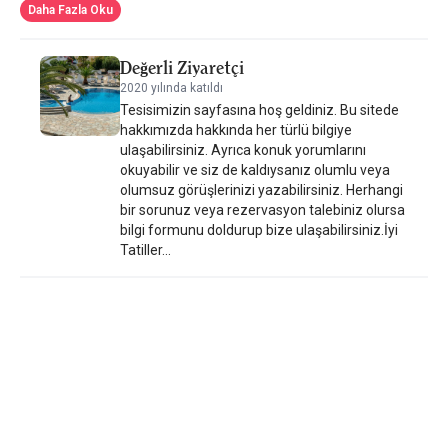
başlayabilirler. Daha sonra otel bünyesindeki barda serinletici
Daha Fazla Oku
içeceklerin tadını çıkarabilirler. Birçok yemek ve alışveriş
seçenekleri sunan pitoresk kasaba Ermoupoli 7 km uzaklıktadır.
Değerli Ziyaretçi
Siros Havalimanı ise 8 km mesafede yer almaktadır. Tesiste özel
2020 yılında katıldı
otopark ücretsizdir.
Tesisimizin sayfasına hoş geldiniz. Bu sitede
hakkımızda hakkında her türlü bilgiye
ulaşabilirsiniz. Ayrıca konuk yorumlarını
okuyabilir ve siz de kaldıysanız olumlu veya
olumsuz görüşlerinizi yazabilirsiniz. Herhangi
bir sorunuz veya rezervasyon talebiniz olursa
bilgi formunu doldurup bize ulaşabilirsiniz.İyi
Tatiller...