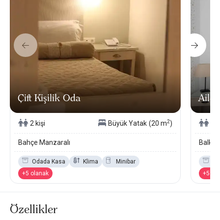
Çift Kişilik Oda
Aile 
2
2 kişi
Büyük Yatak
(20 m
)
4 k
Bahçe Manzaralı
Balkon
Odada Kasa
Klima
Minibar
Od
+5 olanak
+5 ol
Özellikler