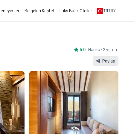
 Deneyimler
Bölgeleri Keşfet
Lüks Butik Oteller
TR
TRY
5.0
·
Harika
·
2 yorum
Paylaş