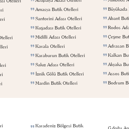
Astipalya Adası Otelleri
sı Otelleri
Büyükada B
Amasya Butik Otelleri
ri
Abant Buti
Santorini Adası Otelleri
eri
Rodos Adas
Kuşadası Butik Otelleri
Çeşme Buti
Midilli Adası Otelleri
telleri
Adrasan Bu
Kavala Otelleri
leri
Kalkan But
Karaburun Butik Otelleri
Akyaka But
Sakız Adası Otelleri
eri
Assos Buti
İznik Gölü Butik Otelleri
ri
Bodrum But
Mardin Butik Otelleri
ri
ri
Karadeniz Bölgesi Butik
G.doğu An