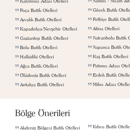
Samos - Sisam Ada
Kalymnos Adası Otelleri
Göcek Butik Otelle
Foça Butik Otelleri
Fethiye Butik Otell
Ayvalık Butik Otelleri
Atina Otelleri
Kapadokya/Nevşehir Otelleri
Safranbolu Butik O
Gaziantep Butik Otelleri
Sapanca Butik Otel
Bolu Butik Otelleri
Kaş Butik Otelleri
Halkidiki Otelleri
Patmos Adası Otell
Ağva Butik Otelleri
Erdek Butik Otelle
Ölüdeniz Butik Otelleri
Milos Adası Otelle
Antakya Butik Otelleri
Bölge Önerileri
Kıbrıs Butik Otelle
Akdeniz Bölgesi Butik Otelleri