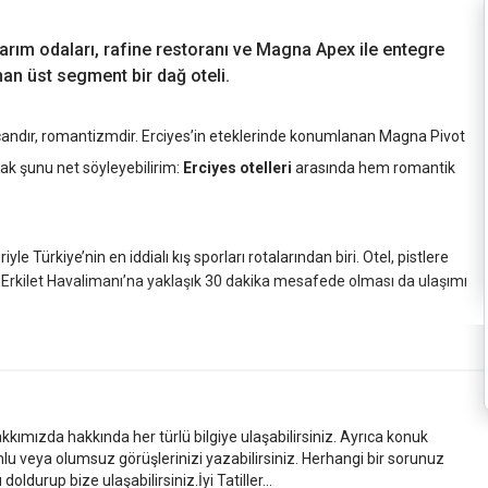
arım odaları, rafine restoranı ve Magna Apex ile entegre
unan üst segment bir dağ oteli.
yecandır, romantizmdir. Erciyes’in eteklerinde konumlanan Magna Pivot
rak şunu net söyleyebilirim:
Erciyes otelleri
arasında hem romantik
e Türkiye’nin en iddialı kış sporları rotalarından biri. Otel, pistlere
i Erkilet Havalimanı’na yaklaşık 30 dakika mesafede olması da ulaşımı
.
k dore detaylar sizi karşılıyor. Tasarım dili net: Alp şıklığı ile modern
kkımızda hakkında her türlü bilgiye ulaşabilirsiniz. Ayrıca konuk
mlu veya olumsuz görüşlerinizi yazabilirsiniz. Herhangi bir sorunuz
ldurup bize ulaşabilirsiniz.İyi Tatiller...