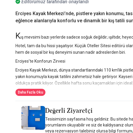
Editörümüz tarafından onaylandı
Erciyes Kayak Merkezi’nde, pistlere yakın konumu, tas
eğlence alanlarıyla konforlu ve dinamik bir kış tatili s
K
ış mevsimi bazı yerlerde sadece soğuk değildir; ışıltıdır, he
Hotel, tam da bu hissi yaşatıyor. Küçük Oteller Sitesi editörü ola
hem de sosyal bir kış deneyimi sunan nadir adreslerden biri.
Erciyes’te Konforun Zirvesi
Erciyes Kayak Merkezi, dünya standartlarındaki 110 km’lik pistleriyl
yakın konumuyla kayak tatilini zahmetsiz hale getiriyor. Kayser
oldukça pratik kılıyor. Özellikle hafta sonu kaçamakları için ideal
Atmosfer: Dağ Evi Sıcaklığı + Modern Lüks
Daha Fazla Oku
İçeri adım attığınızda ahşap ve taş dokular, geyik figürleri ve sıca
konforun birleşimi.
Değerli Ziyaretçi
38 odadan oluşan tesiste;
Tesisimizin sayfasına hoş geldiniz. Bu sitede ha
yorumlarını okuyabilir ve siz de kaldıysanız olu
Standart Odalar
veya rezervasyon talebiniz olursa bilgi formunu do
Junior Suit