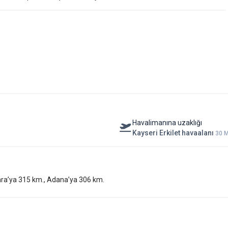
çirilen bir akşam… işte kış tatilinin özeti bu. Erciyes kayak otelleri
.
lgenin tek sushi barına sahip olması da ciddi bir artı. Kayak sonrası
ş geliyor, değil mi? Erciyes’te lüks kayak oteli arayanların beklentisini
yutunu büyütüyor.
Havalimanına uzaklığı
Kayseri Erkilet havaalanı
30 M
kara’ya 315 km., Adana’ya 306 km.
ney ve Tuğhan Kırbaç yönetiminde faaliyet gösteriyor. Yani hem