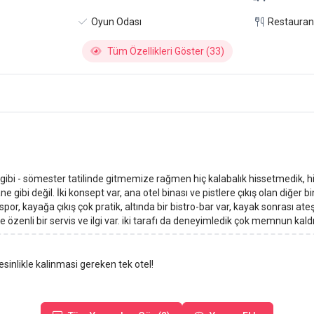
Oyun Odası
Restauran
Tüm Özellikleri Göster (33)
 var gibi - sömester tatilinde gitmemize rağmen hiç kalabalık hissetmedik
 gibi değil. İki konsept var, ana otel binası ve pistlere çıkış olan diğer 
ha spor, kayağa çıkış çok pratik, altında bir bistro-bar var, kayak sonrası a
 özenli bir servis ve ilgi var. iki tarafı da deneyimledik çok memnun kaldı
sinlikle kalinmasi gereken tek otel!