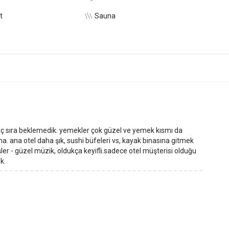
t
Sauna
, hiç sıra beklemedik. yemekler çok güzel ve yemek kısmı da
bina. ana otel daha şık, sushi büfeleri vs, kayak binasına gitmek
teşler - güzel müzik, oldukça keyifli.sadece otel müşterisi olduğu
k.