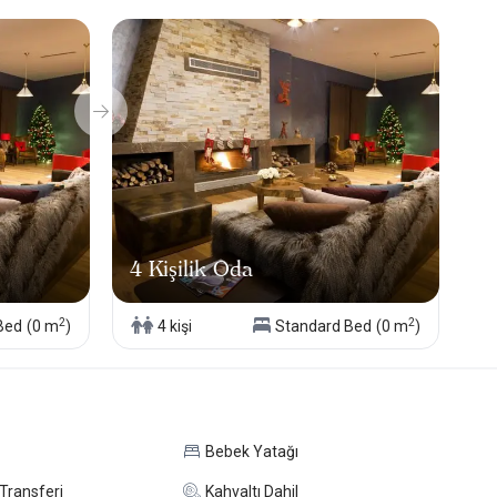
4 Kişilik Oda
2
2
Bed
(0 m
)
4 kişi
Standard Bed
(0 m
)
Bebek Yatağı
Transferi
Kahvaltı Dahil