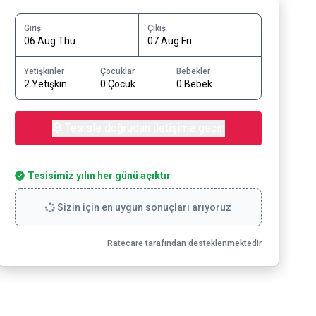
Giriş
Çıkış
06 Aug Thu
07 Aug Fri
Yetişkinler
Çocuklar
Bebekler
2 Yetişkin
0 Çocuk
0 Bebek
Tesisle doğrudan iletişime geçin
Tesisimiz yılın her günü açıktır
Sizin için en uygun sonuçları arıyoruz
Ratecare tarafından desteklenmektedir