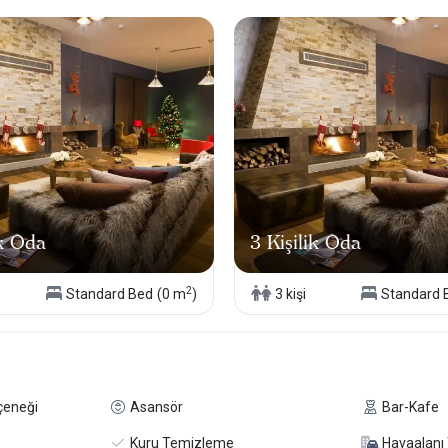
ynı zamanda sosyal bir buluşma noktası.
keyfi.
 dağ manzaralı kokteyller.
ik Oda
3 Kişilik Oda
abilen nadir tesislerden.
sında Küçük Oteller Sitesi özel seçkisinde yer almaktadır.
2
Standard Bed
(0 m
)
3 kişi
Standard 
çeneği
Asansör
Bar-Kafe
Kuru Temizleme
Havaalanı 