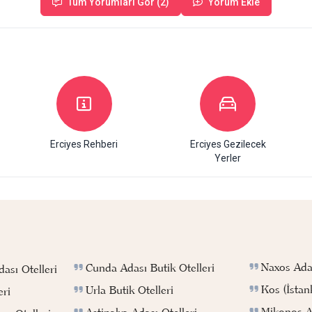
Tüm Yorumları Gör (2)
Yorum Ekle
Erciyes Rehberi
Erciyes Gezilecek
Yerler
Naxos Adas
Cunda Adası Butik Otelleri
ası Otelleri
Kos (İstan
Urla Butik Otelleri
eri
Mikonos Ad