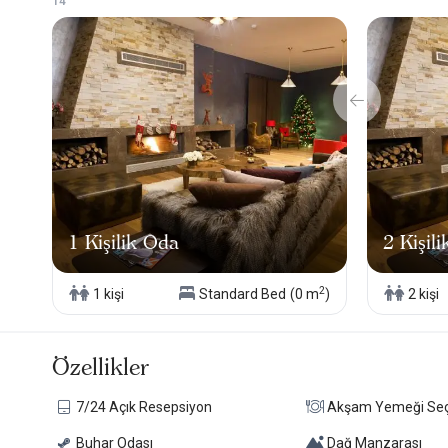
1
4
Romantik bir kış tatili planlayan çiftler
Kayak ve snowboard tutkunları
Eğlenceyi seven arkadaş grupları
“Hem konfor hem sosyal ortam olsun” diyenler
Erciyes kayak merkezi otelleri arasında üst segment arayanlar
Burası sadece kayak yapıp odaya çekileceğiniz bir yer değil; a
Deneyim Olarak Ne Sunuyor?
Gündüz: Kayak, snowboard, profesyonel eğitim, manzaralı pist 
Akşam: Şömine başında romantik anlar, sushi bar, lounge müzik,
Gece: Arctic Lounge’da eğlence.
1 Kişilik Oda
2 Kişil
Erciyes otelleri arasında hem romantik hem sosyal bir denge kur
Bu otel,
Erciyes Küçük ve Butik Otelleri
ve
Kayseri Otelleri
ara
2
1 kişi
Standard Bed
(0 m
)
2 kişi
Özellikler
7/24 Açık Resepsiyon
Akşam Yemeği Se
Buhar Odası
Dağ Manzarası