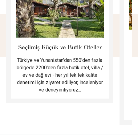
E
Seçilmiş Küçük ve Butik Oteller
Türkiye ve Yunanistan'dan 550'den fazla
Do
bölgede 2200'den fazla butik otel, villa /
ev ve dağ evi - her yıl tek tek kalite
m
denetimi için ziyaret ediliyor, inceleniyor
ve deneyimliyoruz...
B