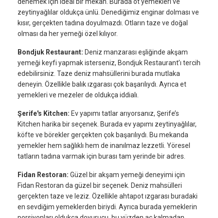
denemek için ideal bir mekan. Burada ot yemekleri ve
zeytinyağlılar oldukça ünlü. Denediğimiz enginar dolması ve
kısır, gerçekten tadına doyulmazdı. Otların taze ve doğal
olması da her yemeği özel kılıyor.
Bondjuk Restaurant:
Deniz manzarası eşliğinde akşam
yemeği keyfi yapmak isterseniz, Bondjuk Restaurant’ı tercih
edebilirsiniz. Taze deniz mahsüllerini burada mutlaka
deneyin. Özellikle balık ızgarası çok başarılıydı. Ayrıca et
yemekleri ve mezeler de oldukça iddialı.
Şerife's Kitchen:
Ev yapımı tatlar arıyorsanız, Şerife’s
Kitchen harika bir seçenek. Burada ev yapımı zeytinyağlılar,
köfte ve börekler gerçekten çok başarılıydı. Bu mekanda
yemekler hem sağlıklı hem de inanılmaz lezzetli. Yöresel
tatların tadına varmak için burası tam yerinde bir adres.
Fidan Restoran:
Güzel bir akşam yemeği deneyimi için
Fidan Restoran da güzel bir seçenek. Deniz mahsülleri
gerçekten taze ve leziz. Özellikle ahtapot ızgarası buradaki
en sevdiğim yemeklerden biriydi. Ayrıca burada yemeklerin
porsiyonları oldukça doyurucu, bu yüzden aç kalmadan