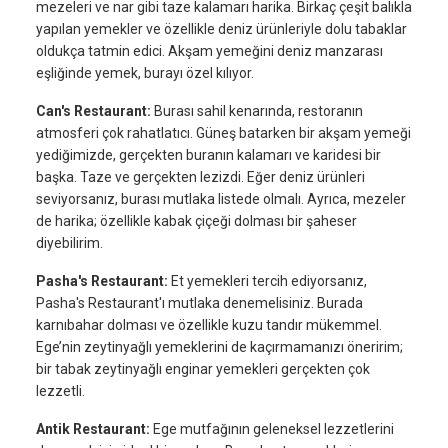
mezeleri ve nar gibi taze kalamarı harika. Birkaç çeşit balıkla
yapılan yemekler ve özellikle deniz ürünleriyle dolu tabaklar
oldukça tatmin edici. Akşam yemeğini deniz manzarası
eşliğinde yemek, burayı özel kılıyor.
Can's Restaurant:
Burası sahil kenarında, restoranın
atmosferi çok rahatlatıcı. Güneş batarken bir akşam yemeği
yediğimizde, gerçekten buranın kalamarı ve karidesi bir
başka. Taze ve gerçekten lezizdi. Eğer deniz ürünleri
seviyorsanız, burası mutlaka listede olmalı. Ayrıca, mezeler
de harika; özellikle kabak çiçeği dolması bir şaheser
diyebilirim.
Pasha's Restaurant:
Et yemekleri tercih ediyorsanız,
Pasha's Restaurant'ı mutlaka denemelisiniz. Burada
karnıbahar dolması ve özellikle kuzu tandır mükemmel.
Ege’nin zeytinyağlı yemeklerini de kaçırmamanızı öneririm;
bir tabak zeytinyağlı enginar yemekleri gerçekten çok
lezzetli.
Antik Restaurant:
Ege mutfağının geleneksel lezzetlerini