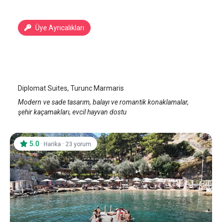
Üye Ayrıcalıkları
Diplomat Suites
Marmaris Turunç
/
Muğla
Diplomat Suites, Turunc Marmaris
Modern ve sade tasarım, balayı ve romantik konaklamalar,
şehir kaçamakları, evcil hayvan dostu
5.0
·
·
Harika
23 yorum