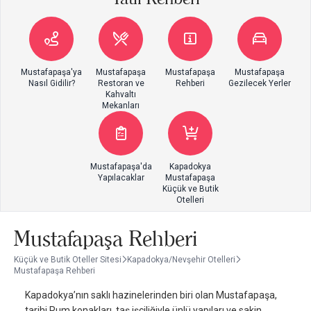
Mustafapaşa'ya
Mustafapaşa
Mustafapaşa
Mustafapaşa
Nasıl Gidilir?
Restoran ve
Rehberi
Gezilecek Yerler
Kahvaltı
Mekanları
Mustafapaşa'da
Kapadokya
Yapılacaklar
Mustafapaşa
Küçük ve Butik
Otelleri
Mustafapaşa Rehberi
Küçük ve Butik Oteller Sitesi
Kapadokya/Nevşehir Otelleri
Mustafapaşa Rehberi
Kapadokya’nın saklı hazinelerinden biri olan Mustafapaşa,
tarihi Rum konakları, taş işçiliğiyle ünlü yapıları ve sakin