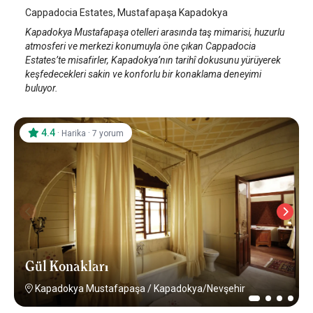
Cappadocia Estates, Mustafapaşa Kapadokya
Kapadokya Mustafapaşa otelleri arasında taş mimarisi, huzurlu
atmosferi ve merkezi konumuyla öne çıkan Cappadocia
Estates’te misafirler, Kapadokya’nın tarihî dokusunu yürüyerek
keşfedecekleri sakin ve konforlu bir konaklama deneyimi
buluyor.
4.4
·
·
Harika
7 yorum
Gül Konakları
Kapadokya Mustafapaşa
/
Kapadokya/Nevşehir