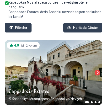
Kapadokya Mustafapaşa bölgesinde yetişkin oteller
hangileri?
Cappadocia Estates, derin Anadolu tarzında taştan harikulade
bir konak!
Filtreler
Haritada Göster
4.0
·
·
İyi
2 yorum
Cappadocia Estates
Kapadokya Mustafapaşa
/
Kapadokya/Nevşehir