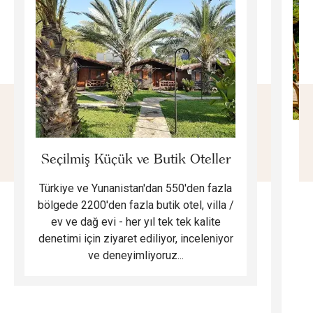
E
Seçilmiş Küçük ve Butik Oteller
Türkiye ve Yunanistan'dan 550'den fazla
Do
bölgede 2200'den fazla butik otel, villa /
ev ve dağ evi - her yıl tek tek kalite
m
denetimi için ziyaret ediliyor, inceleniyor
ve deneyimliyoruz...
B