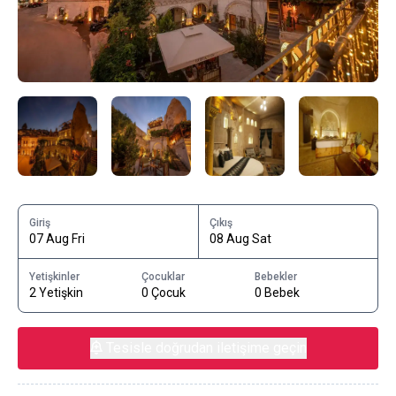
Giriş
Çıkış
07 Aug Fri
08 Aug Sat
Yetişkinler
Çocuklar
Bebekler
2 Yetişkin
0 Çocuk
0 Bebek
Tesisle doğrudan iletişime geçin