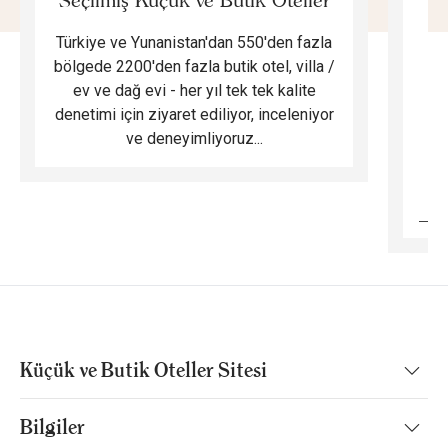
Seçilmiş Küçük ve Butik Oteller
Türkiye ve Yunanistan'dan 550'den fazla
Do
bölgede 2200'den fazla butik otel, villa /
ev ve dağ evi - her yıl tek tek kalite
m
denetimi için ziyaret ediliyor, inceleniyor
ve deneyimliyoruz...
B
Küçük ve Butik Oteller Sitesi
Bilgiler