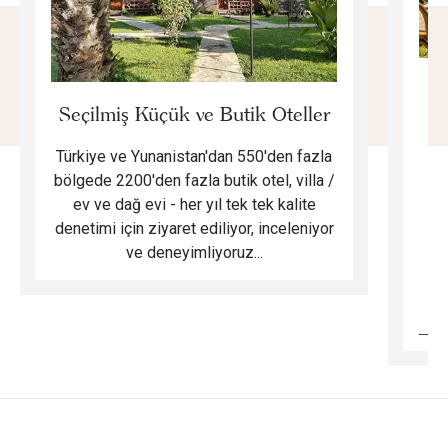
E
Seçilmiş Küçük ve Butik Oteller
Türkiye ve Yunanistan'dan 550'den fazla
Do
bölgede 2200'den fazla butik otel, villa /
ev ve dağ evi - her yıl tek tek kalite
m
denetimi için ziyaret ediliyor, inceleniyor
ve deneyimliyoruz...
B