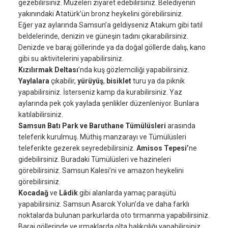
gezebilirsiniz. Müzeleri ziyaret edebilirsiniz. Belediyenin
yakınındaki Atatürk’ün bronz heykelini görebilirsiniz.
Eğer yaz aylarında Samsun’a geldiyseniz Atakum gibi tatil
beldelerinde, denizin ve güneşin tadını çıkarabilirsiniz.
Denizde ve baraj göllerinde ya da doğal göllerde dalış, kano
gibi su aktivitelerini yapabilirsiniz.
Kızılırmak Deltası
’nda kuş gözlemciliği yapabilirsiniz.
Yaylalara
çıkabilir,
yürüyüş
,
bisiklet
turu ya da piknik
yapabilirsiniz. İsterseniz kamp da kurabilirsiniz. Yaz
aylarında pek çok yaylada şenlikler düzenleniyor. Bunlara
katılabilirsiniz.
Samsun Batı Park ve Baruthane Tümülüsleri
arasında
teleferik kurulmuş. Müthiş manzarayı ve Tümülüsleri
teleferikte gezerek seyredebilirsiniz.
Amisos Tepesi’
ne
gidebilirsiniz. Buradaki Tümülüsleri ve hazineleri
görebilirsiniz. Samsun Kalesi’ni ve amazon heykelini
görebilirsiniz.
Kocadağ
ve
Lâdik
gibi alanlarda yamaç paraşütü
yapabilirsiniz. Samsun Asarcık Yolun’da ve daha farklı
noktalarda bulunan parkurlarda oto tırmanma yapabilirsiniz.
Baraj göllerinde ve ırmaklarda olta balıkçılığı yapabilirsiniz.