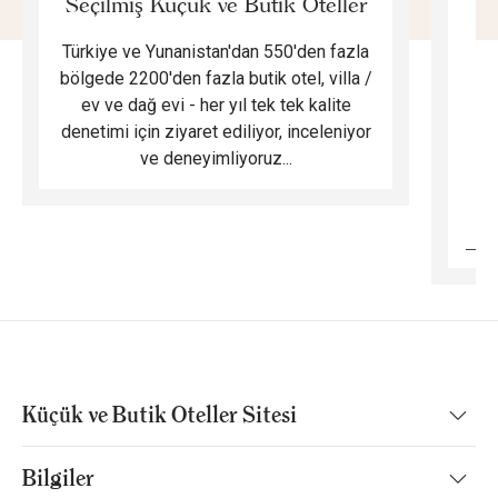
Seçilmiş Küçük ve Butik Oteller
Türkiye ve Yunanistan'dan 550'den fazla
Do
bölgede 2200'den fazla butik otel, villa /
ev ve dağ evi - her yıl tek tek kalite
m
denetimi için ziyaret ediliyor, inceleniyor
ve deneyimliyoruz...
B
Küçük ve Butik Oteller Sitesi
Bilgiler