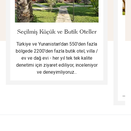
E
Seçilmiş Küçük ve Butik Oteller
Türkiye ve Yunanistan'dan 550'den fazla
Do
bölgede 2200'den fazla butik otel, villa /
ev ve dağ evi - her yıl tek tek kalite
m
denetimi için ziyaret ediliyor, inceleniyor
ve deneyimliyoruz...
B