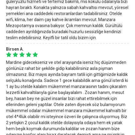
güleryüzlü hizmeti ve tertemiz bakımlı, mis kokulu odalarıyla bizi
hayran bıraktı. Konakta yalnızca sabah kahvaltısı mevcut, yöresel
yemekleri ana caddedeki restoranlardan tadabilirsiniz. Otelde
wifi, klima, her daim çay kahve ikramları mevcut. Manzara
Mezopotamya ovasına bakıyor. Çok memnun kaldık. Gürültülü
caddeden ayrıldığınızda buradaki huzurlu sessizliğe kendinizi
teslim edebilirsiniz. Keyifli bir tatil oldu bizim için.
Birsen A.
Mardine gidecekseniz ve otel arayışında iseniz hiç düşünmeden
gönlünüz rahat bir şekilde gidip kalabilirsiniz asla pişman
olmazsınız. Biz mayıs ayında bayram tatili için gittiğimizde kaldık
selçuklu konağında. Sadece 1 gece kalabildik ama gönül isterdi ki
1 ay bu otelde kalalım mükemmel manzarasının tadını çıkaralım
lezzetli kahvaltılarıyla güne başlayalalım . Zozan hanım, mesut
bey, hasan bey ne güzel insanlar bizi rahat ettirebilmek için
ellerinden geleni yaptılar. Otele zaten diyecek söz bulamıyorum
mükemmel odalar mükemmel manzara mükemmel kahvaltı bir
otel 4*4lük olabilir mi isteyince özveri ile çalışınca oluyormuş. Biz
2 yetişkin 2 çocul kaldık otelde dolayısıyla odaya hem ek yatak
hem beşik koymak durumunda kaldılar ve zozan hanım bize
odanızın konfor alanı biraz daralacak demişti ama ne mümkün