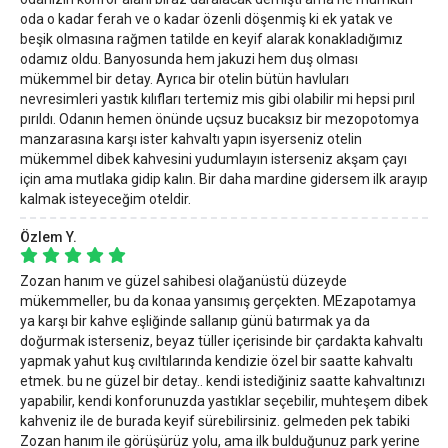
oda o kadar ferah ve o kadar özenli döşenmiş ki ek yatak ve
beşik olmasına rağmen tatilde en keyif alarak konakladığımız
odamız oldu. Banyosunda hem jakuzi hem duş olması
mükemmel bir detay. Ayrıca bir otelin bütün havluları
nevresimleri yastık kılıfları tertemiz mis gibi olabilir mi hepsi pırıl
pırıldı. Odanın hemen önünde uçsuz bucaksız bir mezopotomya
manzarasına karşı ister kahvaltı yapın isyerseniz otelin
mükemmel dibek kahvesini yudumlayın isterseniz akşam çayı
için ama mutlaka gidip kalın. Bir daha mardine gidersem ilk arayıp
kalmak isteyeceğim oteldir.
Özlem Y.
Zozan hanım ve güzel sahibesi olağanüstü düzeyde
mükemmeller, bu da konaa yansımış gerçekten. MEzapotamya
ya karşı bir kahve eşliğinde sallanıp günü batırmak ya da
doğurmak isterseniz, beyaz tüller içerisinde bir çardakta kahvaltı
yapmak yahut kuş cıvıltılarında kendizie özel bir saatte kahvaltı
etmek. bu ne güzel bir detay.. kendi istediğiniz saatte kahvaltınızı
yapabilir, kendi konforunuzda yastıklar seçebilir, muhteşem dibek
kahveniz ile de burada keyif sürebilirsiniz. gelmeden pek tabiki
Zozan hanım ile görüşürüz yolu, ama ilk bulduğunuz park yerine