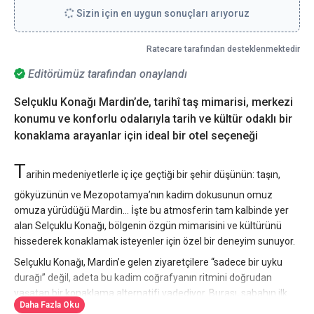
Sizin için en uygun sonuçları arıyoruz
Ratecare tarafından desteklenmektedir
Editörümüz tarafından onaylandı
Selçuklu Konağı Mardin’de, tarihî taş mimarisi, merkezi
konumu ve konforlu odalarıyla tarih ve kültür odaklı bir
konaklama arayanlar için ideal bir otel seçeneği
T
arihin medeniyetlerle iç içe geçtiği bir şehir düşünün: taşın,
gökyüzünün ve Mezopotamya’nın kadim dokusunun omuz
omuza yürüdüğü Mardin… İşte bu atmosferin tam kalbinde yer
alan Selçuklu Konağı, bölgenin özgün mimarisini ve kültürünü
hissederek konaklamak isteyenler için özel bir deneyim sunuyor.
Selçuklu Konağı, Mardin’e gelen ziyaretçilere “sadece bir uyku
durağı” değil, adeta bu kadim coğrafyanın ritmini doğrudan
yaşatan bir konaklama alternatifi vadediyor. Burası, sabahın ilk
Daha Fazla Oku
ışıklarıyla taşların hikâyesini, akşamın sakinliğinde ise günün tüm