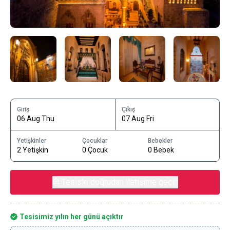
Giriş
Çıkış
06 Aug Thu
07 Aug Fri
Yetişkinler
Çocuklar
Bebekler
2 Yetişkin
0 Çocuk
0 Bebek
Tesisle doğrudan iletişime geçin
Tesisimiz yılın her günü açıktır