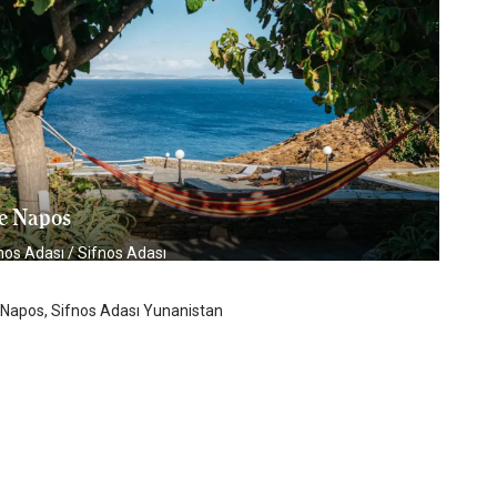
e Napos
nos Adası
/
Sifnos Adası
Napos, Sifnos Adası Yunanistan