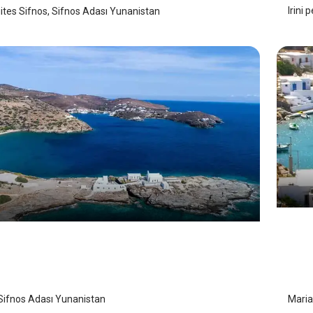
Irini
ites Sifnos, Sifnos Adası Yunanistan
a
Mar
 Adası
/
Sifnos Adası
Sif
Sifnos Adası Yunanistan
Maria