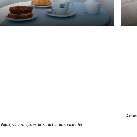
Agn
HOTEL™
Sif
 Adası
/
Sifnos Adası
ahipliğiyle öne çıkan, huzurlu bir ada butik otel.