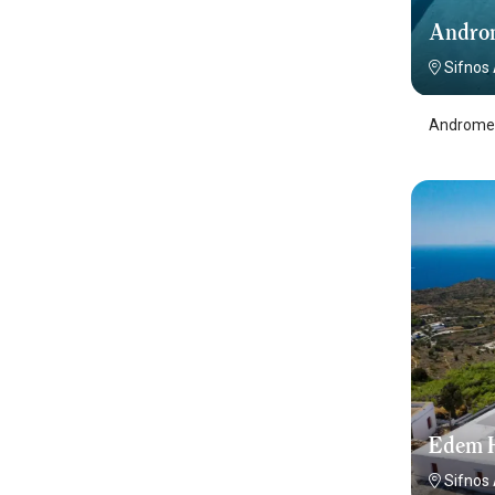
Andro
Sifnos
Andromed
Edem H
Sifnos