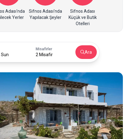
os Adası'nda
Sifnos Adası'nda
Sifnos Adası
ilecek Yerler
Yapılacak Şeyler
Küçük ve Butik
Otelleri
Misafirler
Ara
 Sun
2 Misafir