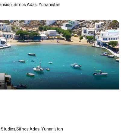
 pension, Sifnos Adası Yunanistan
ia Studios
nos Adası
/
Sifnos Adası
 Studios,Sifnos Adası Yunanistan