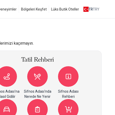
 Deneyimler
Bölgeleri Keşfet
Lüks Butik Oteller
TR
TRY
lerimizi kaçırmayın.
Tatil Rehberi
nos Adası'na
Sifnos Adası'nda
Sifnos Adası
asıl Gidilir
Nerede Ne Yenir
Rehberi