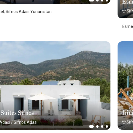
Esm
Sif
el, Sifnos Adası Yunanistan
Esmer
Irin
 Suites Sifnos
Sif
 Adası
/
Sifnos Adası