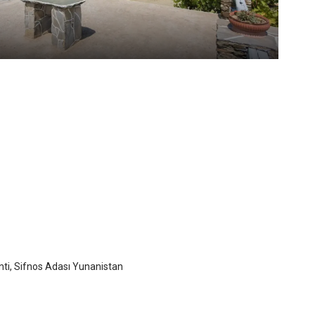
anti
nos Adası
/
Sifnos Adası
Agnanti, Sifnos Adası Yunanistan