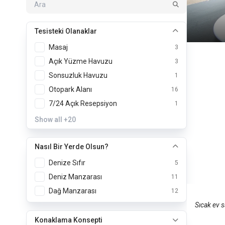
Tesisteki Olanaklar
Masaj
3
Açık Yüzme Havuzu
3
Sonsuzluk Havuzu
1
Otopark Alanı
16
7/24 Açık Resepsiyon
1
Show all
+20
Nasıl Bir Yerde Olsun?
ALK 
Denize Sıfır
5
Deniz Manzarası
11
Sifnos
Dağ Manzarası
12
Sıcak ev s
Konaklama Konsepti