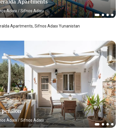
eralda Apartments
nos Adası
/
Sifnos Adası
alda Apartments, Sifnos Adası Yunanistan
i pension
nos Adası
/
Sifnos Adası