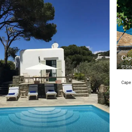
Cap
Sif
Cape 