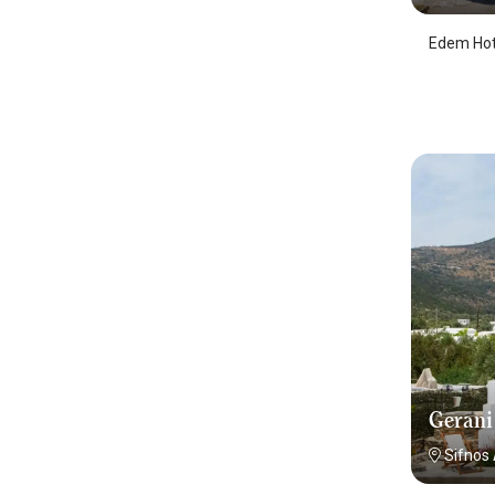
Edem Hot
Gerani
Sifnos