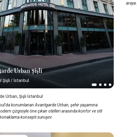
araya 
arde Urban Şişli
 Şişli
/
İstanbul
e Urban, Şişli İstanbul
anbul’da konumlanan Avantgarde Urban, şehir yaşamına
dern çizgisiyle öne çıkan otelleri arasında konfor ve stil
r konaklama konsepti sunuyor.