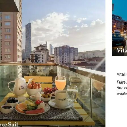
Vita
İst
Vital 
Fulya 
öne çı
erişil
ace Suit