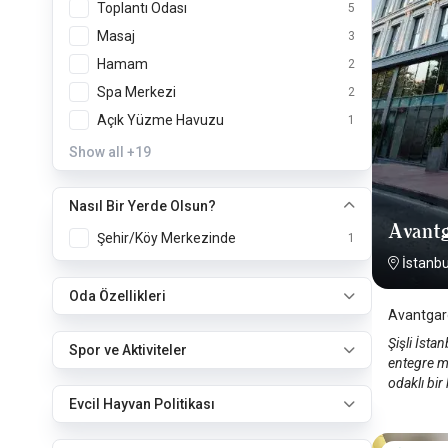
Toplantı Odası
5
Masaj
3
Hamam
2
Spa Merkezi
2
Açık Yüzme Havuzu
1
Show all
+19
Nasıl Bir Yerde Olsun?
Avantg
Şehir/Köy Merkezinde
1
İstanbul
Oda Özellikleri
Avantgard
Şişli İst
Spor ve Aktiviteler
entegre mo
odaklı bi
Evcil Hayvan Politikası