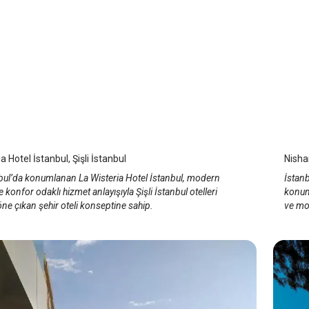
teria Hotel İstanbul
Nis
 Şişli
/
İstanbul
İst
a Hotel İstanbul, Şişli İstanbul
Nishan
anbul’da konumlanan La Wisteria Hotel İstanbul, modern
İstanb
e konfor odaklı hizmet anlayışıyla Şişli İstanbul otelleri
konumu
ne çıkan şehir oteli konseptine sahip.
ve mod