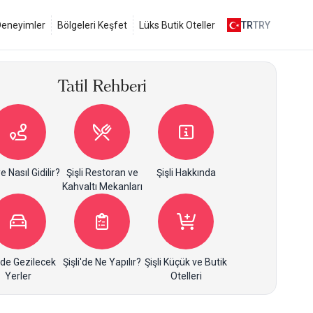
 Deneyimler
Bölgeleri Keşfet
Lüks Butik Oteller
TR
TRY
Tatil Rehberi
ye Nasıl Gidilir?
Şişli Restoran ve
Şişli Hakkında
Kahvaltı Mekanları
i'de Gezilecek
Şişli'de Ne Yapılır?
Şişli Küçük ve Butik
Yerler
Otelleri