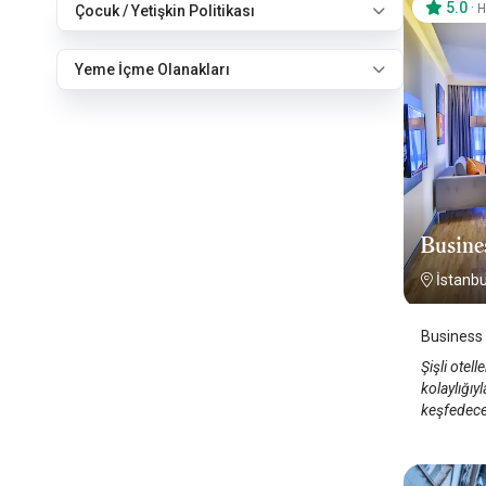
5.0
·
H
Çocuk / Yetişkin Politikası
Yeme İçme Olanakları
Busine
İstanbul
Business L
Şişli otel
kolaylığıy
keşfedecek