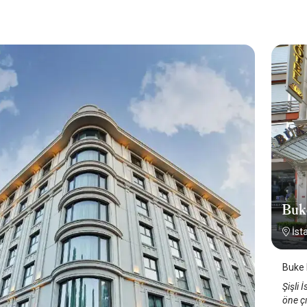
Buk
İst
Buke H
Şişli 
öne çı