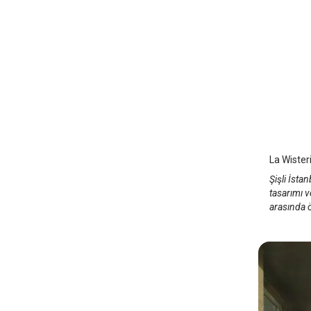
La Wis
İstanbul
La Wisteri
Şişli İst
tasarımı v
arasında ö