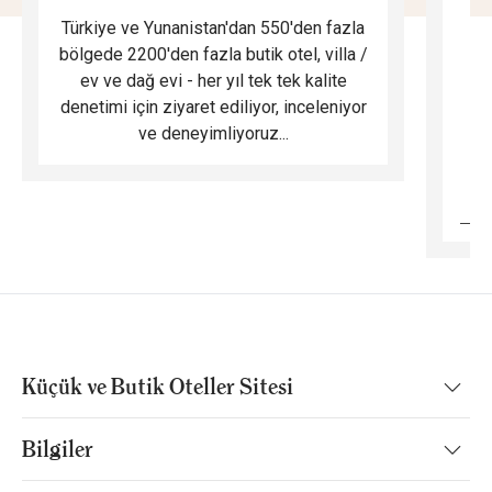
Türkiye ve Yunanistan'dan 550'den fazla
Do
bölgede 2200'den fazla butik otel, villa /
ev ve dağ evi - her yıl tek tek kalite
m
denetimi için ziyaret ediliyor, inceleniyor
ve deneyimliyoruz...
B
Küçük ve Butik Oteller Sitesi
Bilgiler