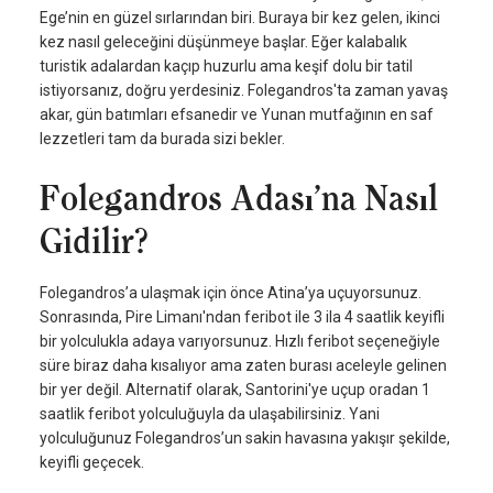
Ege’nin en güzel sırlarından biri. Buraya bir kez gelen, ikinci
kez nasıl geleceğini düşünmeye başlar. Eğer kalabalık
turistik adalardan kaçıp huzurlu ama keşif dolu bir tatil
istiyorsanız, doğru yerdesiniz. Folegandros'ta zaman yavaş
akar, gün batımları efsanedir ve Yunan mutfağının en saf
lezzetleri tam da burada sizi bekler.
Folegandros Adası’na Nasıl
Gidilir?
Folegandros’a ulaşmak için önce Atina’ya uçuyorsunuz.
Sonrasında, Pire Limanı'ndan feribot ile 3 ila 4 saatlik keyifli
bir yolculukla adaya varıyorsunuz. Hızlı feribot seçeneğiyle
süre biraz daha kısalıyor ama zaten burası aceleyle gelinen
bir yer değil. Alternatif olarak, Santorini'ye uçup oradan 1
saatlik feribot yolculuğuyla da ulaşabilirsiniz. Yani
yolculuğunuz Folegandros’un sakin havasına yakışır şekilde,
keyifli geçecek.