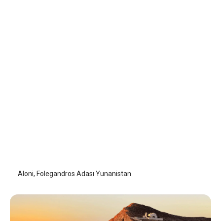
Aloni
Folegandros Adası
/
Folegandros Adası
Aloni, Folegandros Adası Yunanistan