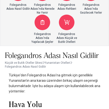
Folegandros
Folegandros
Folegandros
Folegandros
Adası Nasıl Gidilir
Adası'nda Nerede
Adası Rehberi
Adası'nda
Ne Yenir
Gezilecek Yerler
Folegandros
Folegandros
Adası'nda
Adası Küçük ve
Yapılacak Şeyler
Butik Otelleri
Folegandros Adası Nasıl Gidilir
Küçük ve Butik Oteller Sitesi
Yunanistan Otelleri
Folegandros Adası Nasıl Gidilir
Türkiye'den Folegandros Adası'na gitmek için genellikle
Yunanistan'ın ana karası üzerinden birkaç ulaşım seçeneği
bulunmaktadır. İşte bu adaya ulaşım için kullanılabilecek ana
yöntemler:
Hava Yolu