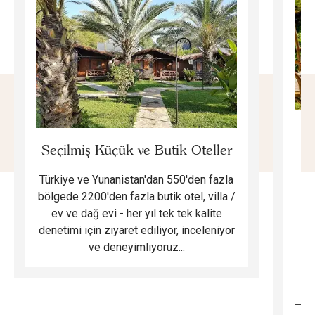
E
Seçilmiş Küçük ve Butik Oteller
Türkiye ve Yunanistan'dan 550'den fazla
Do
bölgede 2200'den fazla butik otel, villa /
ev ve dağ evi - her yıl tek tek kalite
m
denetimi için ziyaret ediliyor, inceleniyor
ve deneyimliyoruz...
B