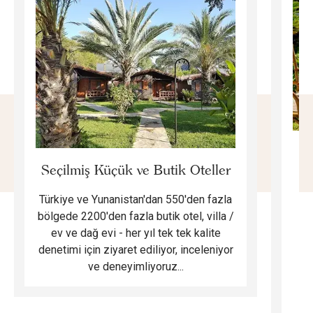
E
Seçilmiş Küçük ve Butik Oteller
Türkiye ve Yunanistan'dan 550'den fazla
Do
bölgede 2200'den fazla butik otel, villa /
ev ve dağ evi - her yıl tek tek kalite
m
denetimi için ziyaret ediliyor, inceleniyor
ve deneyimliyoruz...
B