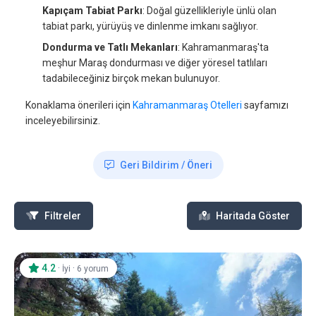
Kapıçam Tabiat Parkı
: Doğal güzellikleriyle ünlü olan
tabiat parkı, yürüyüş ve dinlenme imkanı sağlıyor.
Dondurma ve Tatlı Mekanları
: Kahramanmaraş'ta
meşhur Maraş dondurması ve diğer yöresel tatlıları
tadabileceğiniz birçok mekan bulunuyor.
Konaklama önerileri için
Kahramanmaraş Otelleri
sayfamızı
inceleyebilirsiniz.
Geri Bildirim / Öneri
Filtreler
Haritada Göster
4.2
·
·
İyi
6 yorum