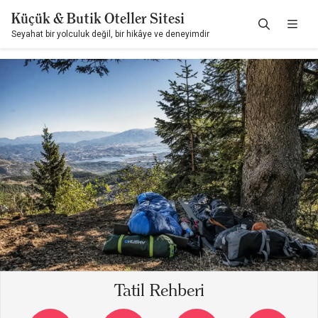
Küçük & Butik Oteller Sitesi
Seyahat bir yolculuk değil, bir hikâye ve deneyimdir
Tatil Rehberi