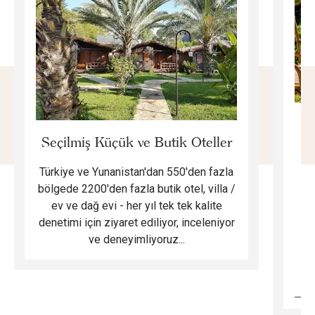
E
Seçilmiş Küçük ve Butik Oteller
Türkiye ve Yunanistan'dan 550'den fazla
Do
bölgede 2200'den fazla butik otel, villa /
ev ve dağ evi - her yıl tek tek kalite
m
denetimi için ziyaret ediliyor, inceleniyor
ve deneyimliyoruz...
B