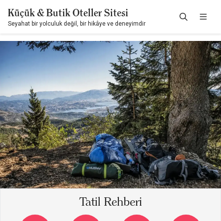
Küçük & Butik Oteller Sitesi
Seyahat bir yolculuk değil, bir hikâye ve deneyimdir
Tatil Rehberi