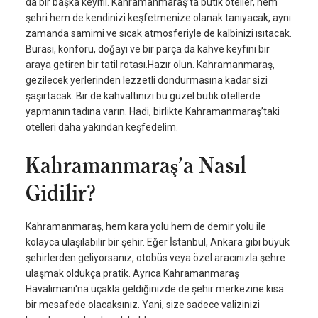
da bir başka keyifli. Kahramanmaraş’ta butik oteller, hem
şehri hem de kendinizi keşfetmenize olanak tanıyacak, aynı
zamanda samimi ve sıcak atmosferiyle de kalbinizi ısıtacak.
Burası, konforu, doğayı ve bir parça da kahve keyfini bir
araya getiren bir tatil rotası.Hazır olun. Kahramanmaraş,
gezilecek yerlerinden lezzetli dondurmasına kadar sizi
şaşırtacak. Bir de kahvaltınızı bu güzel butik otellerde
yapmanın tadına varın. Hadi, birlikte Kahramanmaraş’taki
otelleri daha yakından keşfedelim.
Kahramanmaraş’a Nasıl
Gidilir?
Kahramanmaraş, hem kara yolu hem de demir yolu ile
kolayca ulaşılabilir bir şehir. Eğer İstanbul, Ankara gibi büyük
şehirlerden geliyorsanız, otobüs veya özel aracınızla şehre
ulaşmak oldukça pratik. Ayrıca Kahramanmaraş
Havalimanı'na uçakla geldiğinizde de şehir merkezine kısa
bir mesafede olacaksınız. Yani, size sadece valizinizi