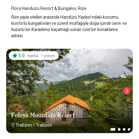
Flora Handüzü Resort & Bungalov, Rize
Rize yayla otelleri arasında Handüzü Yaylası’ndaki konumu,
konforlu bungalovları ve özenli mutfağıyla doğa içinde serin ve
huzurlu bir Karadeniz kaçamağı sunan özel bir konaklama
adresi.
5.0
·
·
Harika
1 yorum
Foleya Mountain Resort
Trabzon
/
Trabzon