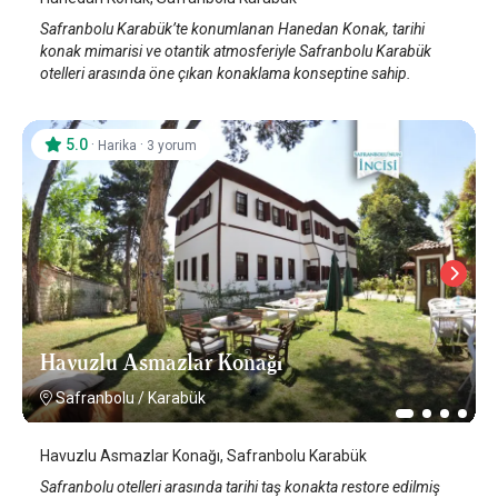
Safranbolu Karabük’te konumlanan Hanedan Konak, tarihi
konak mimarisi ve otantik atmosferiyle Safranbolu Karabük
otelleri arasında öne çıkan konaklama konseptine sahip.
5.0
·
·
Harika
3 yorum
Havuzlu Asmazlar Konağı
Safranbolu
/
Karabük
Havuzlu Asmazlar Konağı, Safranbolu Karabük
Safranbolu otelleri arasında tarihi taş konakta restore edilmiş