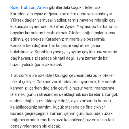
Rize
,
Trabzon
,
Artvin
gibi illerdeki küçük oteller, sizi
Karadeniz’in eşsiz doğasına bir adım daha yakınlaştırıyor.
Yüksek dağlar, yemyeşil vadiler, temiz hava ve mis gibi çay
kokusuyla uyanmak… Rize'nin Ayder Yaylası, bu tür bir tatilin
hayalini kuranların tercihi olmalı. Oteller, doğal taşlarla inşa
edilmiş, geleneksel Karadeniz mimarisiyle bezenmiş.
Konaklarken doğanın her köşesini keşfetme şansı
bulabilirsiniz. Sabahları yavaşça yayılan çay kokusu ve serin
dağ havası, sizi sadece bir tatil değil, aynı zamanda bir
huzur yolculuğuna çıkaracak.
Trabzon’da ise özellikle Uzungöl çevresindeki butik oteller
dikkat çekiyor. Göl manzaralı odalarda uyanmak, her sabah
kahvenizi içerken dağlarla çevrili o huzur verici manzarayı
izlemek, günün stresinden uzaklaşmak için birebir. Uzungöl,
sadece doğal güzellikleriyle değil, aynı zamanda burada
kalabileceğiniz samimi, küçük otellerle de öne çıkıyor.
Burada geçireceğiniz zaman, şehrin gürültüsünden uzak,
doğanın içinde kendi başınıza kalabileceğiniz en sakin tatil
deneyimlerinden biri olacak.