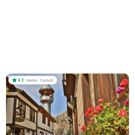
4.3
·
·
Harika
3 yorum