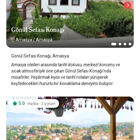
Gönül Sefası Konağı
Amasya
/
Amasya
Gönül Sefası Konağı, Amasya
Amasya otelleri arasında tarihî dokusu, merkezî konumu ve
sıcak atmosferiyle öne çıkan Gönül Sefası Konağı’nda
misafirler, Yeşilırmak kıyısı ve tarihî rotaları yürüyerek
keşfedecekleri huzurlu bir konaklama deneyimi buluyor.
5.0
·
·
Harika
2 yorum