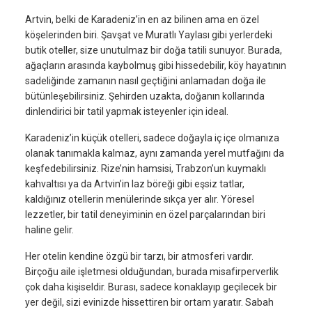
Artvin, belki de Karadeniz’in en az bilinen ama en özel
köşelerinden biri. Şavşat ve Muratlı Yaylası gibi yerlerdeki
butik oteller, size unutulmaz bir doğa tatili sunuyor. Burada,
ağaçların arasında kaybolmuş gibi hissedebilir, köy hayatının
sadeliğinde zamanın nasıl geçtiğini anlamadan doğa ile
bütünleşebilirsiniz. Şehirden uzakta, doğanın kollarında
dinlendirici bir tatil yapmak isteyenler için ideal.
Karadeniz’in küçük otelleri, sadece doğayla iç içe olmanıza
olanak tanımakla kalmaz, aynı zamanda yerel mutfağını da
keşfedebilirsiniz. Rize’nin hamsisi, Trabzon’un kuymaklı
kahvaltısı ya da Artvin’in laz böreği gibi eşsiz tatlar,
kaldığınız otellerin menülerinde sıkça yer alır. Yöresel
lezzetler, bir tatil deneyiminin en özel parçalarından biri
haline gelir.
Her otelin kendine özgü bir tarzı, bir atmosferi vardır.
Birçoğu aile işletmesi olduğundan, burada misafirperverlik
çok daha kişiseldir. Burası, sadece konaklayıp geçilecek bir
yer değil, sizi evinizde hissettiren bir ortam yaratır. Sabah