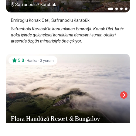
Safranbolu
/
Karabük
Emiroğlu Konak Otel, Safranbolu Karabük
Safranbolu Karabük’te konumlanan Emiroğlu Konak Otel, tarihi
doku içinde geleneksel konaklama deneyimi sunan otelleri
arasında özgün mimarisiyle öne çıkıyor.
5.0
·
·
Harika
3 yorum
Flora Handüzü Resort & Bungalov
Rize
/
Rize