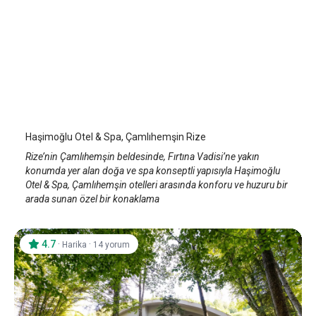
Haşimoğlu Otel & Spa, Ayder
Rize Çamlıhemşin
/
Rize
Haşimoğlu Otel & Spa, Çamlıhemşin Rize
Rize’nin Çamlıhemşin beldesinde, Fırtına Vadisi’ne yakın
konumda yer alan doğa ve spa konseptli yapısıyla Haşimoğlu
Otel & Spa, Çamlıhemşin otelleri arasında konforu ve huzuru bir
arada sunan özel bir konaklama
4.7
·
·
Harika
14 yorum