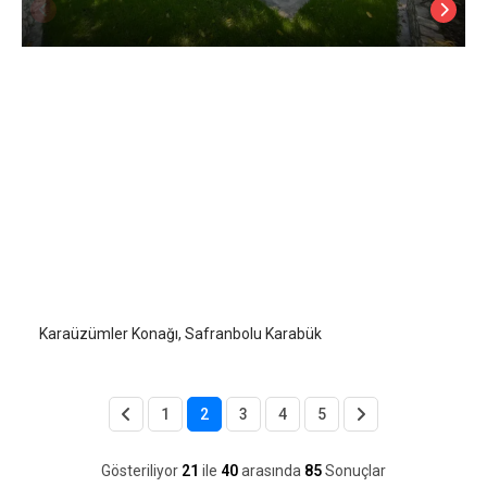
Karaüzümler Konağı
Safranbolu
/
Karabük
Karaüzümler Konağı, Safranbolu Karabük
1
2
3
4
5
Gösteriliyor
21
ile
40
arasında
85
Sonuçlar