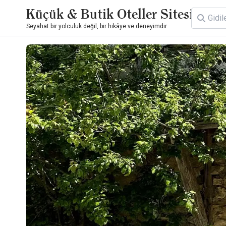
Küçük & Butik Oteller Sitesi
Seyahat bir yolculuk değil, bir hikâye ve deneyimdir