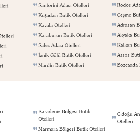
Rodos Adas
Santorini Adası Otelleri
leri
Çeşme Buti
Kuşadası Butik Otelleri
Adrasan Bu
Kavala Otelleri
Akyaka But
Karaburun Butik Otelleri
telleri
Kalkan But
Sakız Adası Otelleri
eri
Assos Buti
İznik Gölü Butik Otelleri
ri
Bozcaada B
Mardin Butik Otelleri
ri
ri
Karadeniz Bölgesi Butik
G.doğu An
Otelleri
i
Otelleri
Marmara Bölgesi Butik Otelleri