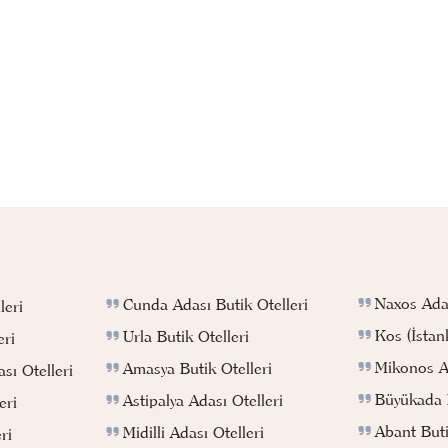
Naxos Adas
Cunda Adası Butik Otelleri
leri
Kos (İstan
Urla Butik Otelleri
eri
Mikonos Ad
Amasya Butik Otelleri
sı Otelleri
Büyükada B
Astipalya Adası Otelleri
eri
Abant Buti
Midilli Adası Otelleri
ri