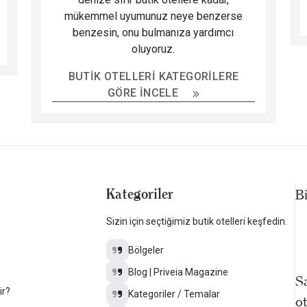
mükemmel uyumunuz neye benzerse
benzesin, onu bulmanıza yardımcı
oluyoruz.
BUTIK OTELLERI KATEGORILERE
GÖRE İNCELE
Kategoriler
B
Sizin için seçtiğimiz butik otelleri keşfedin.
Bölgeler
Blog | Priveia Magazine
Sa
ir?
Kategoriler / Temalar
ot