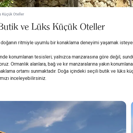
ks Küçük Oteller
i Butik ve Lüks Küçük Oteller
 doğanın ritmiyle uyumlu bir konaklama deneyimi yaşamak isteyen m
içinde konumlanan tesisleri; yalnızca manzarasına göre değil, sund
ruz. Ormanlık alanlara, bağ ve kır manzaralarına yakın konumlanan d
naklama ortamı sunmaktadır. Doğa içindeki seçili butik ve lüks küçü
ızı inceleyebilirsiniz.