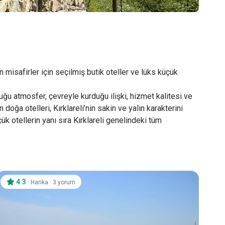
isafirler için seçilmiş butik oteller ve lüks küçük
uğu atmosfer, çevreyle kurduğu ilişki, hizmet kalitesi ve
oğa otelleri, Kırklareli’nin sakin ve yalın karakterini
k otellerin yanı sıra Kırklareli genelindeki tüm
4.3
·
·
Harika
3 yorum