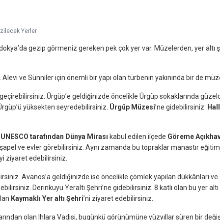
ilecek Yerler
adokya’da gezip görmeniz gereken pek çok yer var. Müzelerden, yer altı ş
z. Alevi ve Sünniler için önemli bir yapı olan türbenin yakınında bir de müz
 geçirebilirsiniz. Ürgüp’e geldiğinizde öncelikle Ürgüp sokaklarında güz
rgüp’ü yüksekten seyredebilirsiniz.
Ürgüp Müzesi
’ne gidebilirsiniz.
Hal
.
UNESCO tarafından Dünya Mirası
kabul edilen ilçede
Göreme Açıkha
el ve evler görebilirsiniz. Aynı zamanda bu topraklar manastır eğitimini
’yi ziyaret edebilirsiniz.
ilirsiniz. Avanos’a geldiğinizde ise öncelikle çömlek yapılan dükkânları ve
zebilirsiniz. Derinkuyu Yeraltı Şehri’ne gidebilirsiniz. 8 katlı olan bu yer
alan
Kaymaklı Yer altı Şehri
’ni ziyaret edebilirsiniz.
larından olan Ihlara Vadisi, bugünkü görünümüne yüzyıllar süren bir deği