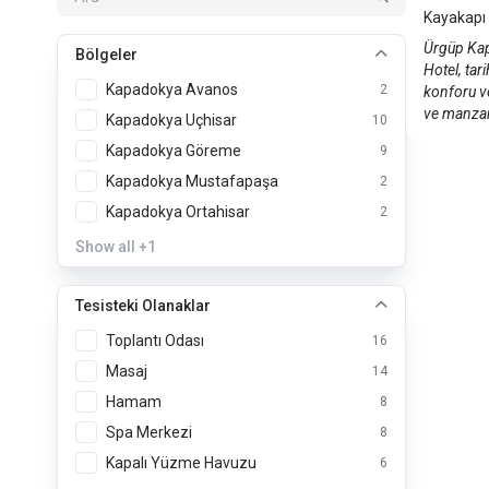
Kayakapı
Ürgüp Kap
Bölgeler
Hotel, tar
Kapadokya Avanos
2
konforu v
ve manzar
Kapadokya Uçhisar
10
Kapadokya Göreme
9
Kapadokya Mustafapaşa
2
Kapadokya Ortahisar
2
Show all
+1
Tesisteki Olanaklar
Toplantı Odası
16
Masaj
14
Hamam
8
Spa Merkezi
8
Kapalı Yüzme Havuzu
6