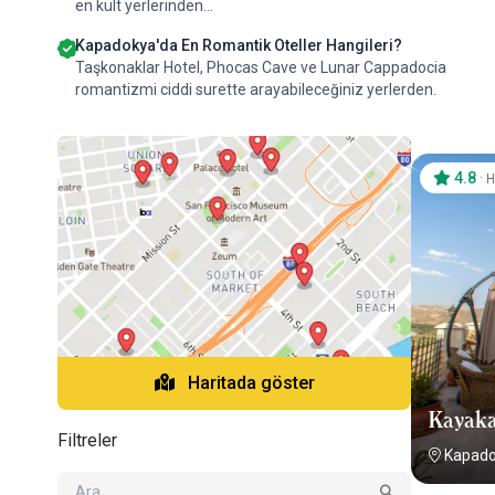
en kült yerlerinden...
Kapadokya'da En Romantik Oteller Hangileri?
Taşkonaklar Hotel, Phocas Cave ve Lunar Cappadocia
romantizmi ciddi surette arayabileceğiniz yerlerden.
4.8
·
H
Haritada göster
Kayaka
Filtreler
Kapado