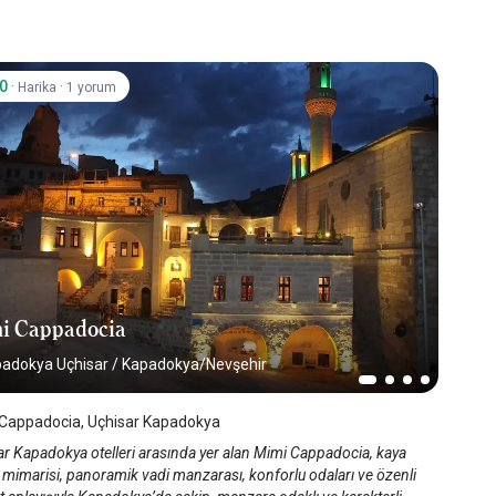
.0
·
·
Harika
1 yorum
i Cappadocia
adokya Uçhisar
/
Kapadokya/Nevşehir
Cappadocia, Uçhisar Kapadokya
ar Kapadokya otelleri arasında yer alan Mimi Cappadocia, kaya
 mimarisi, panoramik vadi manzarası, konforlu odaları ve özenli