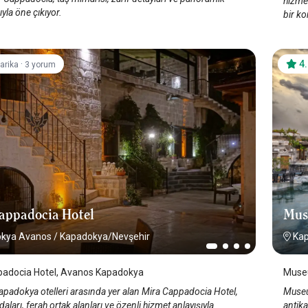
hizmet
la öne çıkıyor.
bir ko
·
4
arika
3 yorum
appadocia Hotel
Mus
kya Avanos
/
Kapadokya/Nevşehir
Kap
padocia Hotel, Avanos Kapadokya
Museu
padokya otelleri arasında yer alan Mira Cappadocia Hotel,
Museu
ları, ferah ortak alanları ve özenli hizmet anlayışıyla
antika