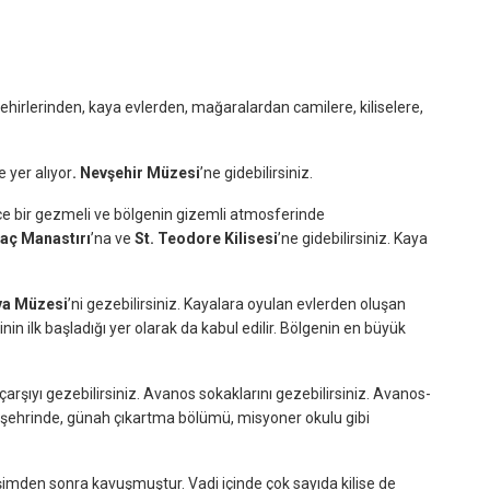
ehirlerinden, kaya evlerden, mağaralardan camilere, kiliselere,
e yer alıyor
. Nevşehir Müzesi
’ne gidebilirsiniz.
elce bir gezmeli ve bölgenin gizemli atmosferinde
laç Manastırı
’na ve
St. Teodore Kilisesi
’ne gidebilirsiniz. Kaya
va Müzesi
’ni gezebilirsiniz. Kayalara oyulan evlerden oluşan
n ilk başladığı yer olarak da kabul edilir. Bölgenin en büyük
 çarşıyı gezebilirsiniz. Avanos sokaklarını gezebilirsiniz. Avanos-
 altı şehrinde, günah çıkartma bölümü, misyoner okulu gibi
şimden sonra kavuşmuştur. Vadi içinde çok sayıda kilise de