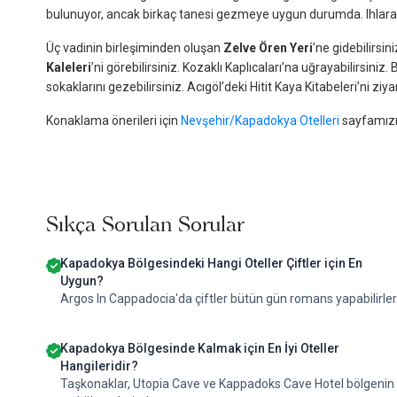
bulunuyor, ancak birkaç tanesi gezmeye uygun durumda. Ihlara 
Üç vadinin birleşiminden oluşan
Zelve Ören Yeri
’ne gidebilirsi
Kaleleri
’ni görebilirsiniz. Kozaklı Kaplıcaları’na uğrayabilirsini
sokaklarını gezebilirsiniz. Acıgöl’deki Hitit Kaya Kitabeleri’ni ziya
Konaklama önerileri için
Nevşehir/Kapadokya Otelleri
sayfamızı 
Sıkça Sorulan Sorular
Kapadokya Bölgesindeki Hangi Oteller Çiftler için En
Uygun?
Argos In Cappadocia'da çiftler bütün gün romans yapabilirler
Kapadokya Bölgesinde Kalmak için En İyi Oteller
Hangileridir?
Taşkonaklar, Utopia Cave ve Kappadoks Cave Hotel bölgenin