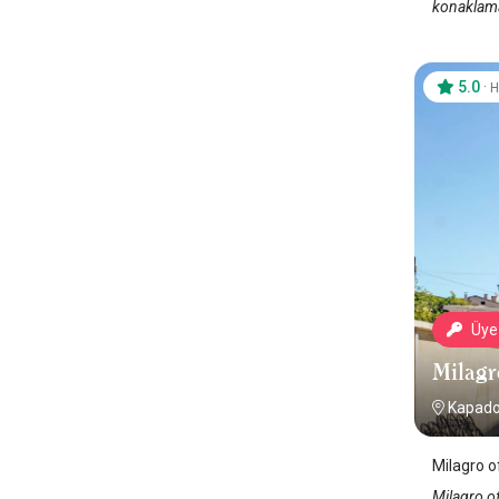
konaklama 
5.0
·
H
Üye 
Milagr
Kapado
Milagro 
Milagro of