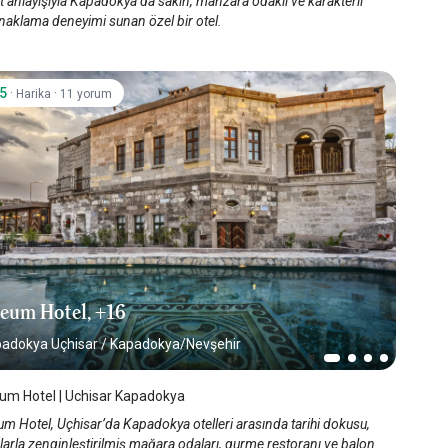
 anlayışıyla Kapadokya’da sakin, manzara odaklı ve karakterli
naklama deneyimi sunan özel bir otel.
.5
·
·
Harika
11 yorum
eum Hotel, +16
adokya Uçhisar
/
Kapadokya/Nevşehir
m Hotel | Uchisar Kapadokya
m Hotel, Uçhisar’da Kapadokya otelleri arasında tarihi dokusu,
larla zenginleştirilmiş mağara odaları, gurme restoranı ve balon