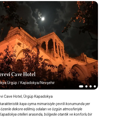
erevi Cave Hotel
kya Ürgüp
/
Kapadokya/Nevşehir
vi Cave Hotel, Ürgüp Kapadokya
karakteristik kaya oyma mimarisiyle çevrili konumunda yer
, özenle dekore edilmiş odaları ve özgün atmosferiyle
apadokya otelleri arasında, bölgede otantik ve konforlu bir