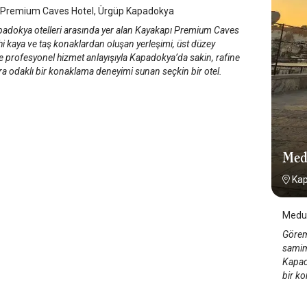
 Premium Caves Hotel, Ürgüp Kapadokya
adokya otelleri arasında yer alan Kayakapı Premium Caves
ihi kaya ve taş konaklardan oluşan yerleşimi, üst düzey
e profesyonel hizmet anlayışıyla Kapadokya’da sakin, rafine
a odaklı bir konaklama deneyimi sunan seçkin bir otel.
Med
Ka
Medus
Görem
samim
Kapad
bir k