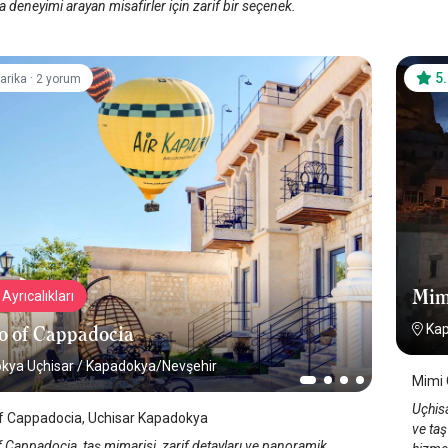
deneyimi arayan misafirler için zarif bir seçenek.
·
5
arika
2 yorum
Mim
Ayrıcalıkları
Kap
o of Cappadocia
kya Uçhisar
/
Kapadokya/Nevşehir
Mimi 
Uçhis
of Cappadocia, Uchisar Kapadokya
ve taş
 Cappadocia, taş mimarisi, zarif detayları ve panoramik