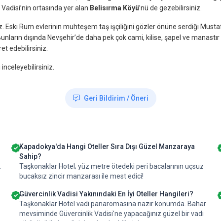
Vadisi’nin ortasında yer alan
Belisırma Köyü
’nü de gezebilirsiniz.
niz. Eski Rum evlerinin muhteşem taş işçiliğini gözler önüne serdiği Musta
z. Bunların dışında Nevşehir’de daha pek çok cami, kilise, şapel ve manastır
ret edebilirsiniz.
inceleyebilirsiniz.
Geri Bildirim / Öneri
Kapadokya'da Hangi Oteller Sıra Dışı Güzel Manzaraya
Sahip?
.
Taşkonaklar Hotel; yüz metre ötedeki peri bacalarının uçsuz
bucaksız zincir manzarası ile mest edici!
Güvercinlik Vadisi Yakınındaki En İyi Oteller Hangileri?
Taşkonaklar Hotel vadi panaromasına nazır konumda. Bahar
mevsiminde Güvercinlik Vadisi'ne yapacağınız güzel bir vadi