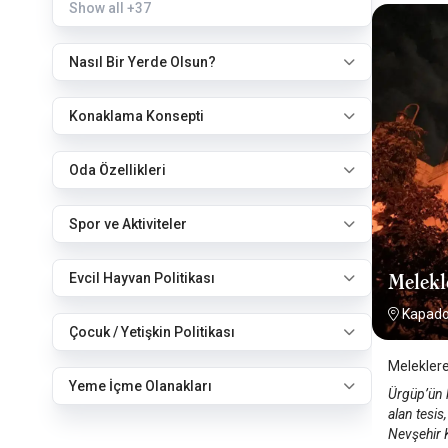
Show all
+37
Nasıl Bir Yerde Olsun?
Konaklama Konsepti
Oda Özellikleri
Spor ve Aktiviteler
Evcil Hayvan Politikası
Melekl
Kapado
Çocuk / Yetişkin Politikası
Meleklere
Yeme İçme Olanakları
Ürgüp’ün 
alan tesis
Nevşehir K