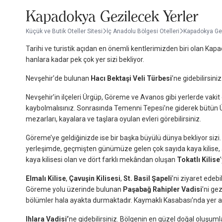
Kapadokya Gezilecek Yerler
Küçük ve Butik Oteller Sitesi
İç Anadolu Bölgesi Otelleri
Kapadokya Gez
Tarihi ve turistik açıdan en önemli kentlerimizden biri olan Kap
hanlara kadar pek çok yer sizi bekliyor.
Nevşehir’de bulunan
Hacı Bektaşi Veli Türbesi
’ne gidebilirsini
Nevşehir’in ilçeleri Ürgüp, Göreme ve Avanos gibi yerlerde vakit
kaybolmalısınız. Sonrasında Temenni Tepesi’ne giderek bütün Ü
mezarları, kayalara ve taşlara oyulan evleri görebilirsiniz.
Göreme’ye geldiğinizde ise bir başka büyülü dünya bekliyor sizi
yerleşimde, geçmişten günümüze gelen çok sayıda kaya kilise, şap
kaya kilisesi olan ve dört farklı mekândan oluşan
Tokatlı Kilise
Elmalı Kilise
,
Çavuşin Kilisesi
,
St. Basil Şapeli
’ni ziyaret edeb
Göreme yolu üzerinde bulunan
Paşabağ Rahipler Vadisi
’ni ge
bölümler hala ayakta durmaktadır. Kaymaklı Kasabası’nda yer 
Ihlara Vadisi’
ne gidebilirsiniz. Bölgenin en güzel doğal oluşum