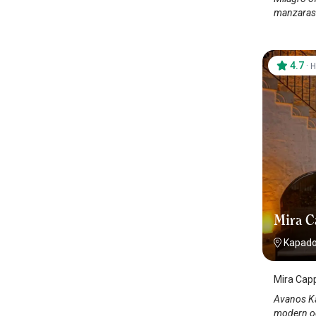
manzarasıy
4.7
·
H
Mira C
Kapado
Mira Cap
Avanos Ka
modern oda