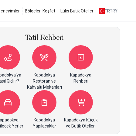
 Deneyimler
Bölgeleri Keşfet
Lüks Butik Oteller
TR
TRY
Tatil Rehberi
padokya'ya
Kapadokya
Kapadokya
sıl Gidilir?
Restoran ve
Rehberi
Kahvaltı Mekanları
apadokya
Kapadokya
Kapadokya Küçük
ilecek Yerler
Yapılacaklar
ve Butik Otelleri