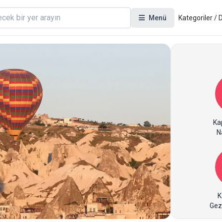
Menü
Kategoriler /
Ka
Na
K
Gez