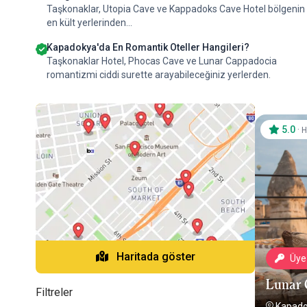
Taşkonaklar, Utopia Cave ve Kappadoks Cave Hotel bölgenin
en kült yerlerinden...
Kapadokya'da En Romantik Oteller Hangileri?
Taşkonaklar Hotel, Phocas Cave ve Lunar Cappadocia
romantizmi ciddi surette arayabileceğiniz yerlerden.
5.0
·
H
Haritada göster
Üye 
Lunar 
Filtreler
Kapad