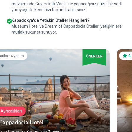
mevsiminde Güvercinlik Vadisi'ne yapacağınız güzel bir vadi
yürüyüşü ile kendinizi taçlandırabilirsiniz.
Kapadokya'da Yetişkin Oteller Hangileri?
Museum Hotel ve Dream of Cappadocia Otelleri yetişkinlere
mutlak sükunet sunuyor.
·
4
arika
4 yorum
ÖNERİLEN
Ayrıcalıkları
Cappadocia Hotel
okya Göreme
/
Kapadokya/Nevşehir