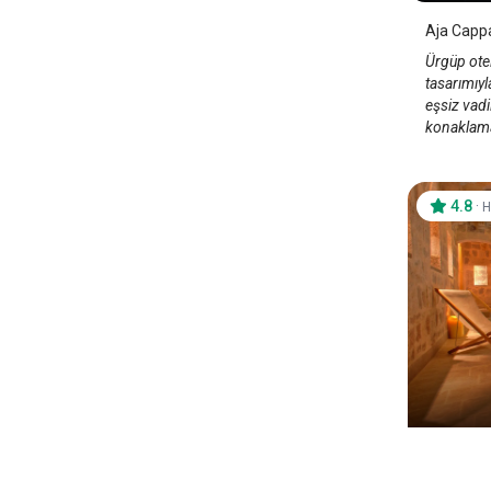
Aja Capp
Ürgüp otel
tasarımıy
eşsiz vadi
konaklama
4.8
·
H
Argos 
Kapado