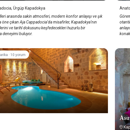
adocia, Ürgüp Kapadokya
Anato
leri arasında sakin atmosferi, modern konfor anlayışı ve şık
Görem
la öne çıkan Aja Cappadocia’da misafirler, Kapadokya’nın
otanti
lerini ve tarihî dokusunu keşfedecekleri huzurlu bir
anlayı
 deneyimi buluyor.
konak
·
arika
10 yorum
Asu
In Cappadocia Hotel, +12
Ka
kya Uçhisar
/
Kapadokya/Nevşehir