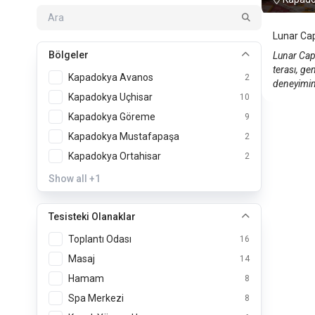
Lunar Ca
Bölgeler
Lunar Cap
terası, g
Kapadokya Avanos
2
deneyimin
Kapadokya Uçhisar
10
Kapadokya Göreme
9
Kapadokya Mustafapaşa
2
Kapadokya Ortahisar
2
Show all
+1
Tesisteki Olanaklar
Toplantı Odası
16
Masaj
14
Hamam
8
Spa Merkezi
8