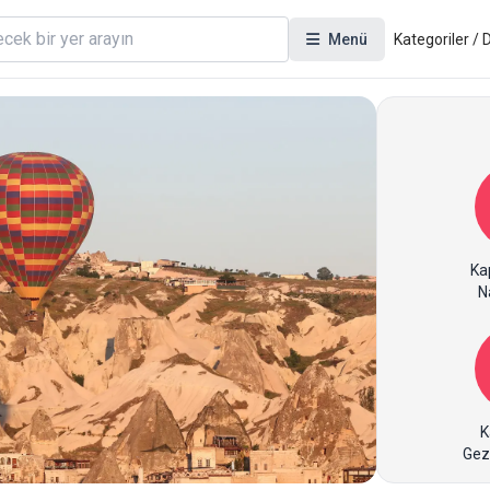
Menü
Kategoriler /
Ka
Na
K
Gez