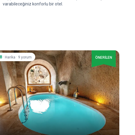
varabileceğiniz konforlu bir otel.
.8
·
·
Harika
9 yorum
ÖNERİLEN