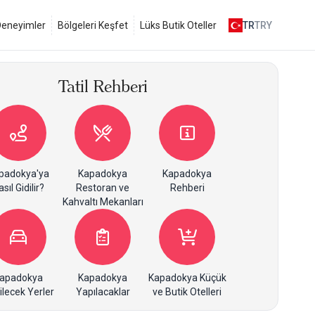
 Deneyimler
Bölgeleri Keşfet
Lüks Butik Oteller
TR
TRY
Tatil Rehberi
padokya'ya
Kapadokya
Kapadokya
sıl Gidilir?
Restoran ve
Rehberi
Kahvaltı Mekanları
apadokya
Kapadokya
Kapadokya Küçük
ilecek Yerler
Yapılacaklar
ve Butik Otelleri