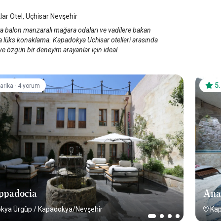
ar Otel, Uçhisar Nevşehir
 balon manzaralı mağara odaları ve vadilere bakan
la lüks konaklama. Kapadokya Uchisar otelleri arasında
e özgün bir deneyim arayanlar için ideal.
·
5
arika
4 yorum
ppadocia
Ana
kya Ürgüp
/
Kapadokya/Nevşehir
Ka