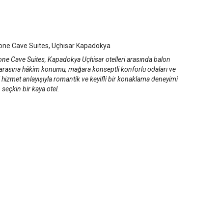
stone Cave Suites
adokya Uçhisar
/
Kapadokya/Nevşehir
tone Cave Suites, Uçhisar Kapadokya
one Cave Suites, Kapadokya Uçhisar otelleri arasında balon
rasına hâkim konumu, mağara konseptli konforlu odaları ve
 hizmet anlayışıyla romantik ve keyifli bir konaklama deneyimi
seçkin bir kaya otel.