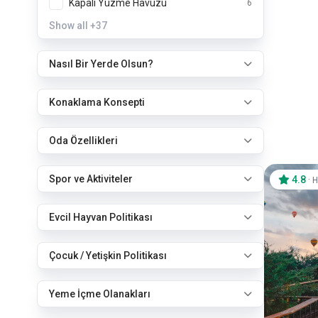
Kapalı Yüzme Havuzu
6
Show all
+37
Nasıl Bir Yerde Olsun?
Konaklama Konsepti
Oda Özellikleri
Spor ve Aktiviteler
4.8
·
H
Evcil Hayvan Politikası
Çocuk / Yetişkin Politikası
Yeme İçme Olanakları