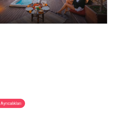
Ayrıcalıkları
aklar Hotel
kya Uçhisar
/
Kapadokya/Nevşehir