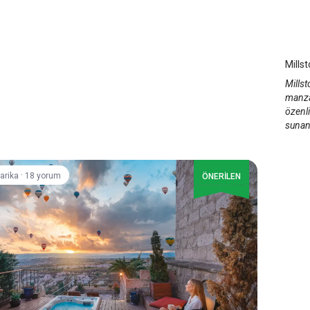
Mill
Kap
Mills
Millst
manza
özenli
sunan 
·
arika
18 yorum
ÖNERİLEN