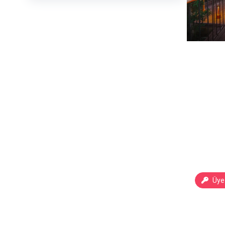
Üye 
Taşkon
Kapado