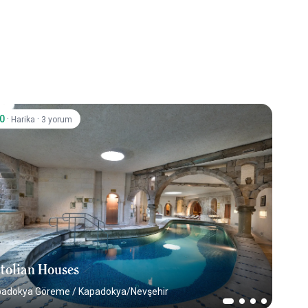
.0
·
·
Harika
3 yorum
tolian Houses
padokya Göreme
/
Kapadokya/Nevşehir