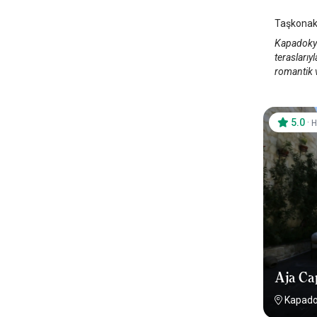
Taşkonakl
Kapadokya
teraslarıy
romantik v
5.0
·
H
Aja Ca
Kapado