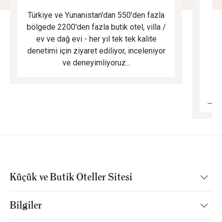
Türkiye ve Yunanistan'dan 550'den fazla
Do
bölgede 2200'den fazla butik otel, villa /
ev ve dağ evi - her yıl tek tek kalite
m
denetimi için ziyaret ediliyor, inceleniyor
ve deneyimliyoruz...
B
Küçük ve Butik Oteller Sitesi
Bilgiler