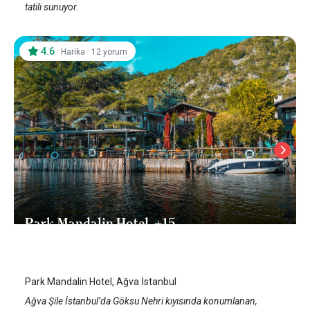
tatili sunuyor.
4.6
·
·
Harika
12 yorum
Park Mandalin Hotel, +15
İstanbul Ağva
/
İstanbul
Park Mandalin Hotel, Ağva İstanbul
Ağva Şile İstanbul’da Göksu Nehri kıyısında konumlanan,