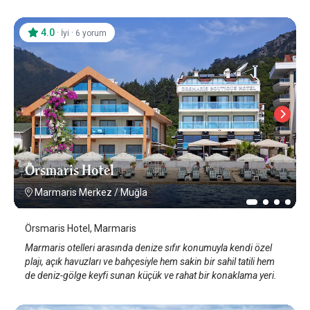
4.0
·
·
İyi
6 yorum
Örsmaris Hotel
Marmaris Merkez
/
Muğla
Örsmaris Hotel, Marmaris
Marmaris otelleri arasında denize sıfır konumuyla kendi özel
plajı, açık havuzları ve bahçesiyle hem sakin bir sahil tatili hem
de deniz-gölge keyfi sunan küçük ve rahat bir konaklama yeri.