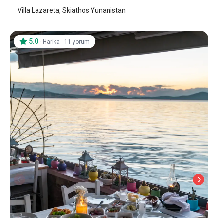
Villa Lazareta, Skiathos Yunanistan
5.0
·
·
Harika
11 yorum