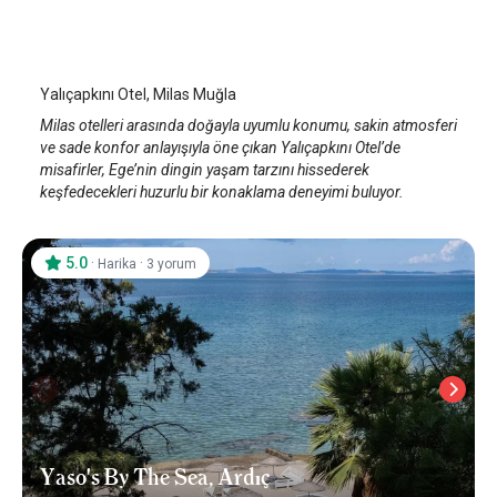
Yalıçapkını Otel
Milas
/
Muğla
Yalıçapkını Otel, Milas Muğla
Milas otelleri arasında doğayla uyumlu konumu, sakin atmosferi
ve sade konfor anlayışıyla öne çıkan Yalıçapkını Otel’de
misafirler, Ege’nin dingin yaşam tarzını hissederek
keşfedecekleri huzurlu bir konaklama deneyimi buluyor.
5.0
·
·
Harika
3 yorum
Yaso's By The Sea, Ardıç