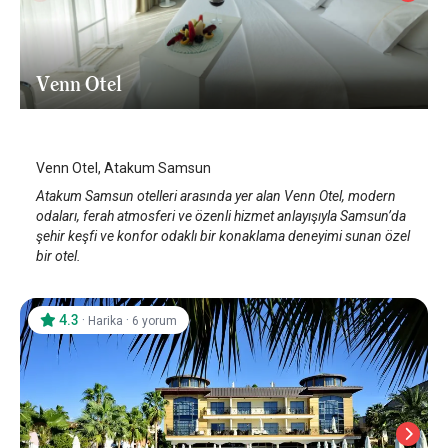
Venn Otel
Samsun Atakum
/
Samsun
Venn Otel, Atakum Samsun
Atakum Samsun otelleri arasında yer alan Venn Otel, modern
odaları, ferah atmosferi ve özenli hizmet anlayışıyla Samsun’da
şehir keşfi ve konfor odaklı bir konaklama deneyimi sunan özel
bir otel.
4.3
·
·
Harika
6 yorum