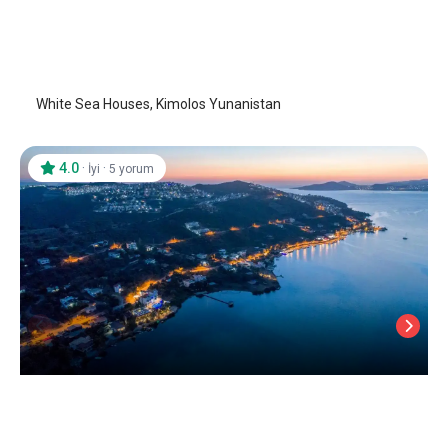
White Sea Houses
Kimolos Adası
White Sea Houses, Kimolos Yunanistan
4.0
·
·
İyi
5 yorum