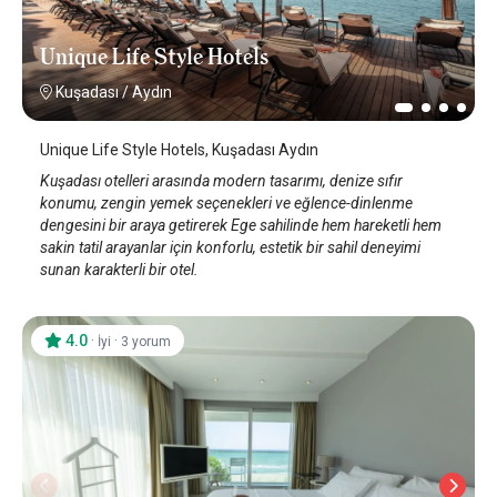
Unique Life Style Hotels
Kuşadası
/
Aydın
Unique Life Style Hotels, Kuşadası Aydın
Kuşadası otelleri arasında modern tasarımı, denize sıfır
konumu, zengin yemek seçenekleri ve eğlence-dinlenme
dengesini bir araya getirerek Ege sahilinde hem hareketli hem
sakin tatil arayanlar için konforlu, estetik bir sahil deneyimi
sunan karakterli bir otel.
4.0
·
·
İyi
3 yorum