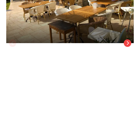
Zest Hotel
Bodrum Ortakent
/
Muğla