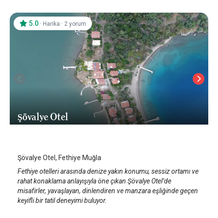
5.0
·
·
Harika
2 yorum
Şövalye Otel
Fethiye
/
Muğla
Şövalye Otel, Fethiye Muğla
Fethiye otelleri arasında denize yakın konumu, sessiz ortamı ve
rahat konaklama anlayışıyla öne çıkan Şövalye Otel’de
misafirler, yavaşlayan, dinlendiren ve manzara eşliğinde geçen
keyifli bir tatil deneyimi buluyor.