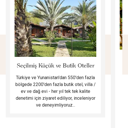
E
Seçilmiş Küçük ve Butik Oteller
Türkiye ve Yunanistan'dan 550'den fazla
Do
bölgede 2200'den fazla butik otel, villa /
ev ve dağ evi - her yıl tek tek kalite
m
denetimi için ziyaret ediliyor, inceleniyor
ve deneyimliyoruz...
B