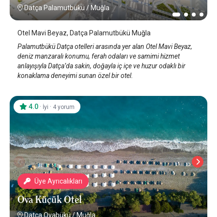
Datça Palamutbükü
/
Muğla
Otel Mavi Beyaz, Datça Palamutbükü Muğla
Palamutbükü Datça otelleri arasında yer alan Otel Mavi Beyaz,
deniz manzaralı konumu, ferah odaları ve samimi hizmet
anlayışıyla Datça’da sakin, doğayla iç içe ve huzur odaklı bir
konaklama deneyimi sunan özel bir otel.
4.0
·
·
İyi
4 yorum
Üye Ayrıcalıkları
Ova Küçük Otel
Datça Ovabükü
/
Muğla