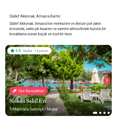
Bartın Amasra
/
Bartın
Sâdef Akkonak, Amasra Bartın
Sâdef Akkonak, Amasra’nın merkezine ve denize çok yakın
konumda, sade-şık tasarımı ve samimi atmosferiyle huzurlu bir
konaklama sunan küçük ve özel bir tesis.
5.0
·
·
Harika
14 yorum
Üye Ayrıcalıkları
Salkım Sahil Evi
Marmaris Selimiye
/
Muğla