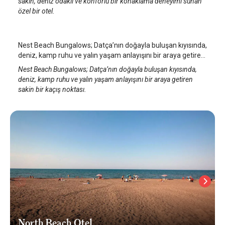
sakin, deniz odaklı ve konforlu bir konaklama deneyimi sunan
Nest Beach Bungalows
özel bir otel.
Datça
/
Muğla
Nest Beach Bungalows; Datça’nın doğayla buluşan kıyısında,
deniz, kamp ruhu ve yalın yaşam anlayışını bir araya getiren
sakin bir kaçış noktası.
Nest Beach Bungalows; Datça’nın doğayla buluşan kıyısında,
deniz, kamp ruhu ve yalın yaşam anlayışını bir araya getiren
sakin bir kaçış noktası.
North Beach Otel