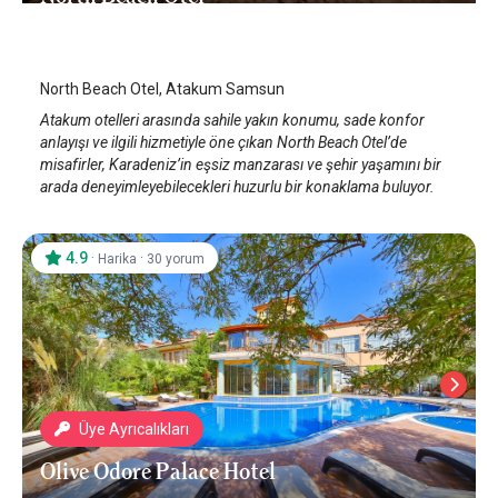
Samsun Atakum
/
Samsun
North Beach Otel, Atakum Samsun
Atakum otelleri arasında sahile yakın konumu, sade konfor
anlayışı ve ilgili hizmetiyle öne çıkan North Beach Otel’de
misafirler, Karadeniz’in eşsiz manzarası ve şehir yaşamını bir
arada deneyimleyebilecekleri huzurlu bir konaklama buluyor.
4.9
·
·
Harika
30 yorum
Üye Ayrıcalıkları
Olive Odore Palace Hotel