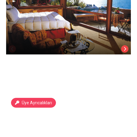
Üye Ayrıcalıkları
Patara Prince Hotel & Resort
Antalya Kalkan
/
Antalya