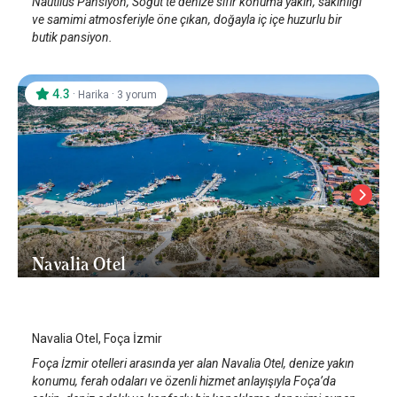
Nautilus Pansiyon, Söğüt’te denize sıfır konuma yakın, sakinliği
ve samimi atmosferiyle öne çıkan, doğayla iç içe huzurlu bir
butik pansiyon.
4.3
·
·
Harika
3 yorum
Navalia Otel
İzmir Foça
Navalia Otel, Foça İzmir
Foça İzmir otelleri arasında yer alan Navalia Otel, denize yakın
konumu, ferah odaları ve özenli hizmet anlayışıyla Foça’da