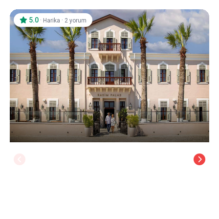
5.0
·
·
Harika
2 yorum