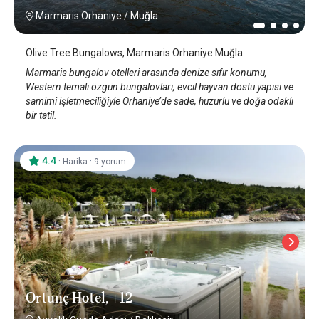
Marmaris Orhaniye
/
Muğla
Olive Tree Bungalows, Marmaris Orhaniye Muğla
Marmaris bungalov otelleri arasında denize sıfır konumu,
Western temalı özgün bungalovları, evcil hayvan dostu yapısı ve
samimi işletmeciliğiyle Orhaniye’de sade, huzurlu ve doğa odaklı
bir tatil.
4.4
·
·
Harika
9 yorum
Ortunç Hotel, +12