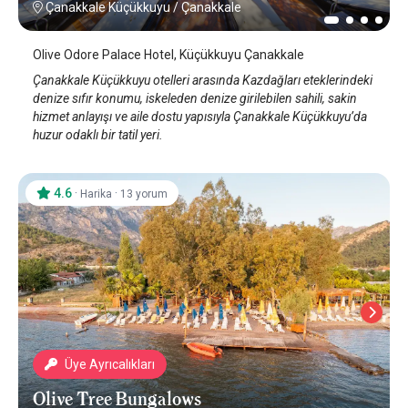
Çanakkale Küçükkuyu
/
Çanakkale
Olive Odore Palace Hotel, Küçükkuyu Çanakkale
Çanakkale Küçükkuyu otelleri arasında Kazdağları eteklerindeki
denize sıfır konumu, iskeleden denize girilebilen sahili, sakin
hizmet anlayışı ve aile dostu yapısıyla Çanakkale Küçükkuyu’da
huzur odaklı bir tatil yeri.
4.6
·
·
Harika
13 yorum
Üye Ayrıcalıkları
Olive Tree Bungalows