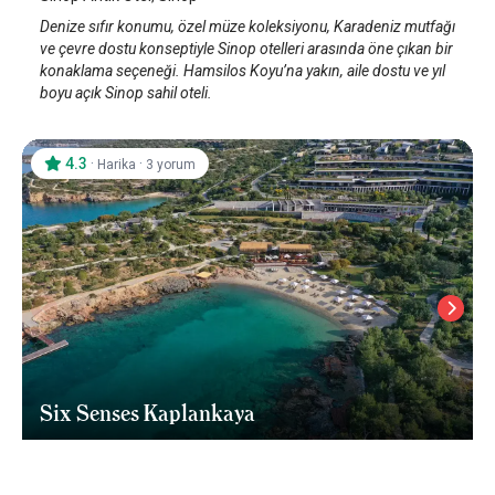
Denize sıfır konumu, özel müze koleksiyonu, Karadeniz mutfağı
ve çevre dostu konseptiyle Sinop otelleri arasında öne çıkan bir
konaklama seçeneği. Hamsilos Koyu’na yakın, aile dostu ve yıl
boyu açık Sinop sahil oteli.
4.3
·
·
Harika
3 yorum
Six Senses Kaplankaya
Milas
/
Muğla