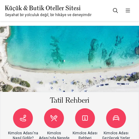
Küçük & Butik Oteller Sitesi
Seyahat bir yolculuk değil, bir hikâye ve deneyimdir
Tatil Rehberi
Kimolos Adası'na
Kimolos
Kimolos Adası
Kimolos Adası
Nasıl Gidilir?
Adası'nda Nerede
Rehberi
Gezilecek Yerler