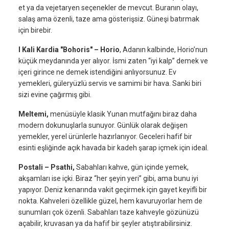
et ya da vejetaryen seçenekler de mevcut. Buranın olayı,
salaş ama özenli, taze ama gösterişsiz. Güneşi batırmak
için birebir.
I Kali Kardia "Bohoris" – Horio
, Adanın kalbinde, Horio’nun
küçük meydanında yer alıyor. İsmi zaten “iyi kalp” demek ve
içeri girince ne demek istendiğini anlıyorsunuz. Ev
yemekleri, güleryüzlü servis ve samimi bir hava. Sanki biri
sizi evine çağırmış gibi.
Meltemi,
menüsüyle klasik Yunan mutfağını biraz daha
modern dokunuşlarla sunuyor. Günlük olarak değişen
yemekler, yerel ürünlerle hazırlanıyor. Geceleri hafif bir
esinti eşliğinde açık havada bir kadeh şarap içmek için ideal.
Postali – Psathi,
Sabahları kahve, gün içinde yemek,
akşamları ise içki. Biraz “her şeyin yeri” gibi, ama bunu iyi
yapıyor. Deniz kenarında vakit geçirmek için gayet keyifli bir
nokta. Kahveleri özellikle güzel, hem kavuruyorlar hem de
sunumları çok özenli. Sabahları taze kahveyle gözünüzü
açabilir, kruvasan ya da hafif bir şeyler atıştırabilirsiniz.