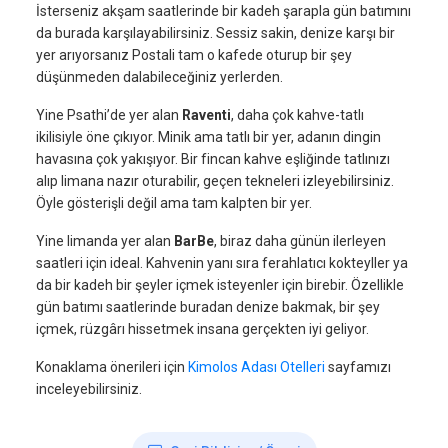
İsterseniz akşam saatlerinde bir kadeh şarapla gün batımını
da burada karşılayabilirsiniz. Sessiz sakin, denize karşı bir
yer arıyorsanız Postali tam o kafede oturup bir şey
düşünmeden dalabileceğiniz yerlerden.
Yine Psathi’de yer alan
Raventi
, daha çok kahve-tatlı
ikilisiyle öne çıkıyor. Minik ama tatlı bir yer, adanın dingin
havasına çok yakışıyor. Bir fincan kahve eşliğinde tatlınızı
alıp limana nazır oturabilir, geçen tekneleri izleyebilirsiniz.
Öyle gösterişli değil ama tam kalpten bir yer.
Yine limanda yer alan
BarBe
, biraz daha günün ilerleyen
saatleri için ideal. Kahvenin yanı sıra ferahlatıcı kokteyller ya
da bir kadeh bir şeyler içmek isteyenler için birebir. Özellikle
gün batımı saatlerinde buradan denize bakmak, bir şey
içmek, rüzgârı hissetmek insana gerçekten iyi geliyor.
Konaklama önerileri için
Kimolos Adası Otelleri
sayfamızı
inceleyebilirsiniz.