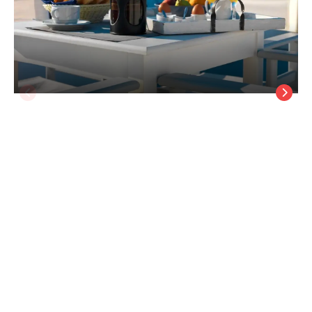
The Windmill Kimolos
Kimolos Adası