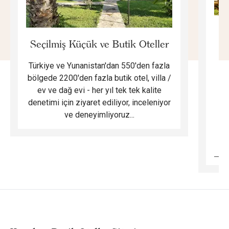
E
Seçilmiş Küçük ve Butik Oteller
Türkiye ve Yunanistan'dan 550'den fazla
Do
bölgede 2200'den fazla butik otel, villa /
ev ve dağ evi - her yıl tek tek kalite
m
denetimi için ziyaret ediliyor, inceleniyor
ve deneyimliyoruz...
B