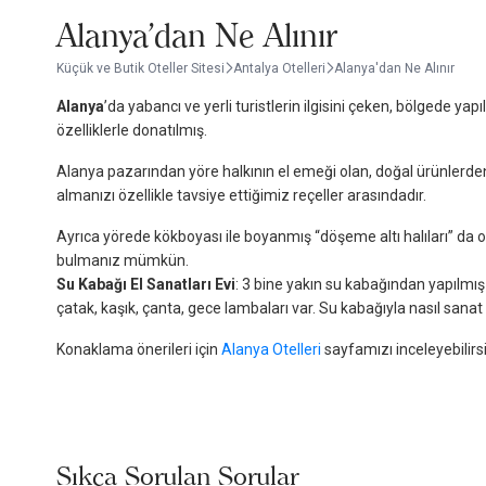
Alanya'dan Ne Alınır
Küçük ve Butik Oteller Sitesi
Antalya Otelleri
Alanya'dan Ne Alınır
Alanya
’da yabancı ve yerli turistlerin ilgisini çeken, bölgede y
özelliklerle donatılmış.
Alanya pazarından yöre halkının el emeği olan, doğal ürünlerden
almanızı özellikle tavsiye ettiğimiz reçeller arasındadır.
Ayrıca yörede kökboyası ile boyanmış “döşeme altı halıları” da
bulmanız mümkün.
Su Kabağı El Sanatları Evi
: 3 bine yakın su kabağından yapılmış
çatak, kaşık, çanta, gece lambaları var. Su kabağıyla nasıl san
Konaklama önerileri için
Alanya Otelleri
sayfamızı inceleyebilirsi
Sıkça Sorulan Sorular