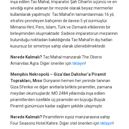
inşa edilen Tac Mahal, İmparator Şah Cihan’ın üçüncü ve en
sevdiği eşine adanan bir mozole olarak beyaz mermerler
kullanılarak yapılmıştır. Tac Mahal’in tamamlanması 16 yıl,
etrafını çevreleyen bahçenin de ilavesi 5 yıl sürmüştür.
Mimarisi Hint, Pers, İslam, Türk ve Osmanlı etkilerinin bir
birleşiminden oluşmaktadır. Sadece imparatorun mezarının
bulunduğu noktadan bakıldığında Tac Mahal’in dış hatları
kusursuz bir simetriye sahip olarak izlenebilmektedir.
Nerede Kalmalı?
Tac Mahal manzaralı The Oberoi
Amarvilas Agra. Diğer öneriler için
tıklayın
!
Memphis Nekropolü – Giza’dan Dahshur’a Piramit
Toprakları, Mısır
Dünyanın hemen her yerinde tanınan
Giza Sfenksi ve diğer anıtlarla birlikte piramitler, zamana
meydan okumuşlardır. MÖ 2484 yıllarında inşa edilen
piramitlerden özellikle üç piramidin en büyüğü Büyük
Piramit günümüze kadar sağlam şekilde ulaşmıştır.
Nerede Kalmalı?
Piramitlerin eşsiz manzarasına sahip
Four Seasons Hotel Kahire. Diğer otel önerileri için
tıklayın
!