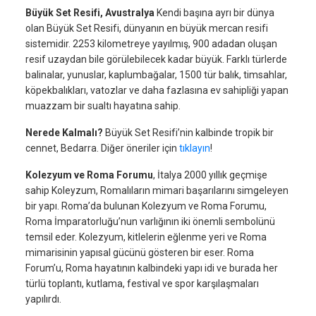
Büyük Set Resifi, Avustralya
Kendi başına ayrı bir dünya
olan Büyük Set Resifi, dünyanın en büyük mercan resifi
sistemidir. 2253 kilometreye yayılmış, 900 adadan oluşan
resif uzaydan bile görülebilecek kadar büyük. Farklı türlerde
balinalar, yunuslar, kaplumbağalar, 1500 tür balık, timsahlar,
köpekbalıkları, vatozlar ve daha fazlasına ev sahipliği yapan
muazzam bir sualtı hayatına sahip.
Nerede Kalmalı?
Büyük Set Resifi’nin kalbinde tropik bir
cennet, Bedarra. Diğer öneriler için
tıklayın
!
Kolezyum ve Roma Forumu
, İtalya 2000 yıllık geçmişe
sahip Koleyzum, Romalıların mimari başarılarını simgeleyen
bir yapı. Roma’da bulunan Kolezyum ve Roma Forumu,
Roma İmparatorluğu’nun varlığının iki önemli sembolünü
temsil eder. Kolezyum, kitlelerin eğlenme yeri ve Roma
mimarisinin yapısal gücünü gösteren bir eser. Roma
Forum’u, Roma hayatının kalbindeki yapı idi ve burada her
türlü toplantı, kutlama, festival ve spor karşılaşmaları
yapılırdı.