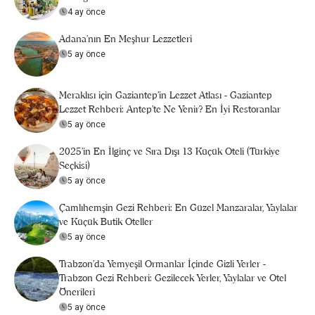
4 ay önce
Adana'nın En Meşhur Lezzetleri
5 ay önce
Meraklısı için Gaziantep'in Lezzet Atlası - Gaziantep
Lezzet Rehberi: Antep’te Ne Yenir? En İyi Restoranlar
5 ay önce
2025’in En İlginç ve Sıra Dışı 13 Küçük Oteli (Türkiye
Seçkisi)
5 ay önce
Çamlıhemşin Gezi Rehberi: En Güzel Manzaralar, Yaylalar
ve Küçük Butik Oteller
5 ay önce
Trabzon'da Yemyeşil Ormanlar İçinde Gizli Yerler -
Trabzon Gezi Rehberi: Gezilecek Yerler, Yaylalar ve Otel
Önerileri
5 ay önce