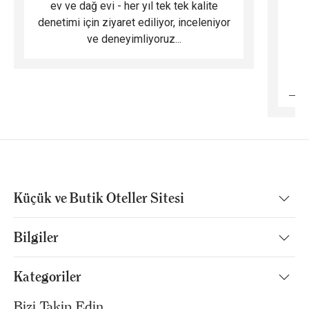
ev ve dağ evi - her yıl tek tek kalite
m
denetimi için ziyaret ediliyor, inceleniyor
ve deneyimliyoruz...
B
Küçük ve Butik Oteller Sitesi
Bilgiler
Kategoriler
Bizi Takip Edin