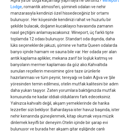
Ağva’ya bir doğa kaçamağı yapmaya ne dersiniz?
Wineport
Lodge
, romantik atmosferi, şömineli odaları ve nehir
manzarasıyla kendinizi özel hissedeceğiniz bir ortamı
bulunuyor.. Her köşesinde kendinizi rahat ve huzurlu bir
şekilde bulacak, doğanın kucaklayıcı havasında zamanın
nasıl geçtiğini anlamayacaksınız. Wineport, üç farklı tipte
toplamda 12 odası bulunuyor. Standart oda dışında, daha
lüks seçeneklerde jakuzi, şömine ve hatta Queen odalarda
banyo içinde hamam ve sauna bile var. Her odada yer alan
antik kaplama aplikler, mekana zarif bir loşluk katmış ve
banyoların mermer kaplaması da göz alıcı.Kahvaltıda
sunulan reçellerin mevsimine göre taze ürünlerle
hazırlanması ve tüm peynir, tereyağı ve balın Ağva ve Şile
yöresinden temin edilmesi, otelin mutfak kalitesini bir adım
daha yukarı taşıyor. Zaten yorumlara baktığınızda mutfak
konusunda ne kadar iddialı olduklarını fark edeceksiniz.
Yalnızca kahvaltı değil, akşam yemeklerinde de harika
lezzetler sizi bekliyor. Bahardaysa ister havuz başında, ister
nehir kenarında güneşlenmek, kitap okumak veya müzik
dinlemek keyifli bir deneyim.Otelin içinde bir şarap evi
bulunuyor ve burada her akşam gitar eşliğinde canlı