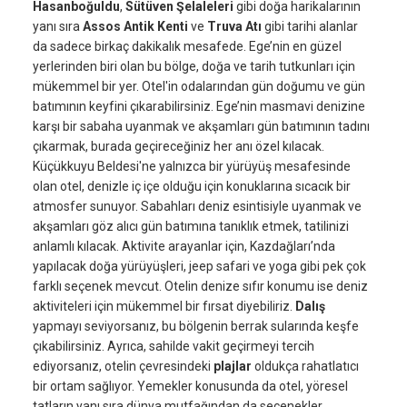
Hasanboğuldu
,
Sütüven Şelaleleri
gibi doğa harikalarının
yanı sıra
Assos Antik Kenti
ve
Truva Atı
gibi tarihi alanlar
da sadece birkaç dakikalık mesafede. Ege’nin en güzel
yerlerinden biri olan bu bölge, doğa ve tarih tutkunları için
mükemmel bir yer. Otel'in odalarından gün doğumu ve gün
batımının keyfini çıkarabilirsiniz. Ege’nin masmavi denizine
karşı bir sabaha uyanmak ve akşamları gün batımının tadını
çıkarmak, burada geçireceğiniz her anı özel kılacak.
Küçükkuyu Beldesi'ne yalnızca bir yürüyüş mesafesinde
olan otel, denizle iç içe olduğu için konuklarına sıcacık bir
atmosfer sunuyor. Sabahları deniz esintisiyle uyanmak ve
akşamları göz alıcı gün batımına tanıklık etmek, tatilinizi
anlamlı kılacak. Aktivite arayanlar için, Kazdağları’nda
yapılacak doğa yürüyüşleri, jeep safari ve yoga gibi pek çok
farklı seçenek mevcut. Otelin denize sıfır konumu ise deniz
aktiviteleri için mükemmel bir fırsat diyebiliriz.
Dalış
yapmayı seviyorsanız, bu bölgenin berrak sularında keşfe
çıkabilirsiniz. Ayrıca, sahilde vakit geçirmeyi tercih
ediyorsanız, otelin çevresindeki
plajlar
oldukça rahatlatıcı
bir ortam sağlıyor. Yemekler konusunda da otel, yöresel
tatların yanı sıra dünya mutfağından da seçenekler