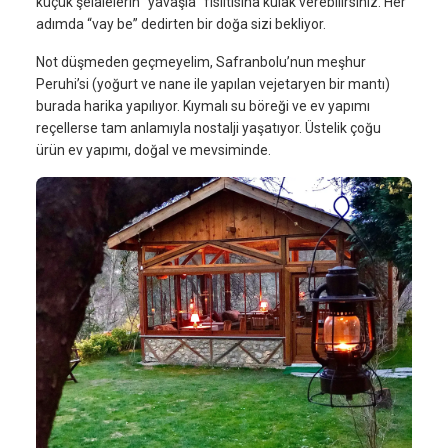
küçük şelalelerin “yavaşla” fısıltısına kulak verebilirsiniz. Her
adımda “vay be” dedirten bir doğa sizi bekliyor.
Not düşmeden geçmeyelim, Safranbolu’nun meşhur
Peruhi’si (yoğurt ve nane ile yapılan vejetaryen bir mantı)
burada harika yapılıyor. Kıymalı su böreği ve ev yapımı
reçellerse tam anlamıyla nostalji yaşatıyor. Üstelik çoğu
ürün ev yapımı, doğal ve mevsiminde.