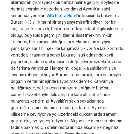
aklımızdan çıkmayacak bir hafıza haline geliyor. Böylesine
derin izlenimlerle gezerken, kendimizi Ayvalık’ın sahil
kenarında yer alan
Villa Pietra Hotel
’in kapısında buluyoruz.
Burası, 113 yıllık tarihi bir taş yapıyı misafir ediyor. Her bir
köşesi işçilikle bezeli, taşların neredeyse dantel gibi işlenmiş
olduğu bu yapıda geçmişin izlerini hissetmek mümkün.
Tasarımı, her zaman olduğu gibi mekana olan saygıyı
yansıtarak zarif bir şekilde karşımıza çıkıyor. Ve biz, konforlu
ve sade bir tasarıma sahip Laka adlı suit odasında keyif
yaparken, sadece otel odasının değil, çevremizdeki huzurun
da farkına varıyoruz. Her ayrıntı, doğallıkla şekillenmiş ve
insanın ruhunu okşuyor. Burada rahatlamak, tam anlamıyla
doğanın ve tarihin içinde kaybolmak demek. Kahvaltıya
geldiğimizde, nefes kesici manzara eşliğinde Ege’nin
cömert lezzetleriyle dolu serpme kahvaltı sofrasında
buluyoruz kendimizi. Ayvalık’ın sakin sokaklarında
geçirdiğimiz bir sabahın ardından, rotamızı Ayazma
Kilisesi’ne çeviriyor ve yol üzerindeki dükkanlarda zaman
geçirerek çevreyi keşfediyoruz. Akşam ise deniz ürünlerinin
tadına bakmak için otelin restoranında akşam yemeğimizi
yiyoruz. Lezzetli mi lezzetli… Dışarıdan gelen