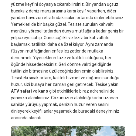
yüzme keyfini doyasıya çıkarabilirsiniz. Bir yandan uçsuz
bucaksız deniz manzarasına karşı keyif yaparken, diğer
yandan havuzun etrafındaki sakin ortamda dinlenebilirsiniz.
Yemekleri de bir başka güzel. Tesiste sunulan kahvaltı
menüsü, yöresel tatlardan dünya mutfağına kadar geniş bir
yelpazeye sahip. Güne sağlıklı ve leziz bir kahvaltı ile
başlamak, tatilinizi daha da özel kılıyor. Aynı zamanda
füzyon mutfağından enfes lezzetler de mutlaka
denenmeli. Yiyeceklerin taze ve kaliteli olduğunu, her
öğünde hissedeceksiniz. Geri dönme vakti geldiğinde
tatilinizin bitmesine üzüleceğinizden emin olabilirsiniz.
Tesisteki sıcak ortam, kaliteli hizmet ve doğanın sunduğu
huzur, sizi buraya her zaman geri getirecek. Tesise yakın
ATV safari
ve
kano
gibi etkinliklerle biraz adrenalini de
yanınıza alabilirsiniz. Gözünüzün alabildiği kadar uzanan
sahilde yürüyüş yapmak, denizin huzur veren sesini
dinleyerek keyifli anlar yaşamak da buradaki deneyiminiz
arasında olacak.