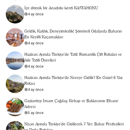
İçe dönük bir Anadolu kenti KASTAMONU
4 ay önce
Geldik, Kaldık, Deneyimledik! Şömineli Odalarda Baharın
En Keyifli Kaçamakları
4 ay önce
Haziran Ayında Türkiye’de Tatil: Romantik Çift Rotaları ve
Aile Tatili Önerileri
4 ay önce
Haziran Ayında Türkiye’de Nereye Gidilir? En Güzel 6 Yaz
Rotası
4 ay önce
Gaziantep İmam Çağdaş: Kebap ve Baklavanın Efsane
Adresi
5 ay önce
Nisan Ayında Türkiye’de Gidilecek 7 Yer: Bahar Festivalleri
ve Doğa Rotaları