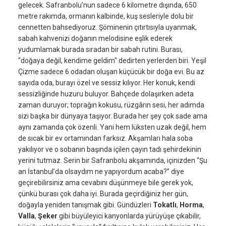
gelecek. Safranbolu’nun sadece 6 kilometre dışında, 650
metre rakımda, ormanın kalbinde, kuş sesleriyle dolu bir
cennetten bahsediyoruz. Şöminenin çıtırtısıyla uyanmak,
sabah kahvenizi doğanın melodisine eşlik ederek
yudumlamak burada sıradan bir sabah rutini. Burası,
"doğaya değil, kendime geldim" dedirten yerlerden biri. Yeşil
Çizme sadece 6 odadan oluşan küçücük bir doğa evi. Bu az
sayıda oda, burayı özel ve sessiz kılıyor. Her konuk, kendi
sessizliğinde huzuru buluyor. Bahçede dolaşırken adeta
zaman duruyor; toprağın kokusu, rüzgârın sesi, her adımda
sizi başka bir dünyaya taşıyor. Burada her şey çok sade ama
aynı zamanda çok özenli. Yani hem lüksten uzak değil, hem
de sıcak bir ev ortamından farksız. Akşamları hala soba
yakılıyor ve o sobanın başında içilen çayın tadı şehirdekinin
yerini tutmaz. Serin bir Safranbolu akşamında, içinizden “Şu
an İstanbul’da olsaydım ne yapıyordum acaba?” diye
geçirebilirsiniz ama cevabını düşünmeye bile gerek yok,
çünkü burası çok daha iyi. Burada geçirdiğiniz her gün,
doğayla yeniden tanışmak gibi. Gündüzleri
Tokatlı
,
Horma
,
Valla
,
Şeker
gibi büyüleyici kanyonlarda yürüyüşe çıkabilir,