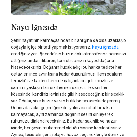
Nayu İğneada
Şehir hayatının karmaşasından bir anlığına da olsa uzaklaşıp
doğayla iç içe bir tatil yapmak istiyorsanız,
Nayu İğneada
aradığınız yer. İğneada'nın huzur dolu atmosferine adımınızı
attığınız andan itibaren, tüm stresinizin kaybolduğunu
hissedeceksiniz. Doğanın kucakladığı bu harika tesiste her
detay, en ince ayrıntısına kadar düşünülmüş. Hem odaların
temizliği ve kalitesi hem de çalışanların güler yüzlü ve
samimi yaklaşımları sizi hemen sarıyor. Tesisin her
köşesinde, kendinizi evinizde gibi hissedeceğiniz bir sıcaklık
var. Odalar, size huzur veren butik bir tasarımla döşenmiş.
Odanızda vakit geçirdiğinizde, yalnızca rahatlamakla
kalmayacak, aynı zamanda doğanın sesini dinleyerek
ruhunuzu dinlendireceksiniz. Bu kadar sakinlik ve huzur
içinde, her şeyin mükemmel olduğu hissine kapılabilirsiniz.
Ayrıca, tesisteki geniş plaj ve havuz seçenekleriyle deniz ve