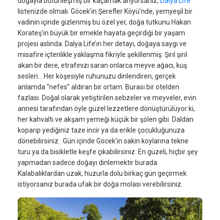
doğayla bütünleşmiş bir kaçamak arıyorsanız,
Dalya Life
listenizde olmalı. Göcek’in Şerefler Köyü’nde, yemyeşil bir
vadinin içinde gizlenmiş bu özel yer, doğa tutkunu Hakan
Korateş’in büyük bir emekle hayata geçirdiği bir yaşam
projesi aslında. Dalya Life’ın her detayı, doğaya saygı ve
misafire içtenlikle yaklaşma fikriyle şekillenmiş. Şırıl şırıl
akan bir dere, etrafınızı saran onlarca meyve ağacı, kuş
sesleri… Her köşesiyle ruhunuzu dinlendiren, gerçek
anlamda “nefes” aldıran bir ortam. Burası bir otelden
fazlası. Doğal olarak yetiştirilen sebzeler ve meyveler, evin
annesi tarafından öyle güzel lezzetlere dönüştürülüyor ki,
her kahvaltı ve akşam yemeği küçük bir şölen gibi. Daldan
koparıp yediğiniz taze incir ya da erikle çocukluğunuza
dönebilirsiniz. Gün içinde Göcek’in sakin koylarına tekne
turu ya da bisikletle keşfe çıkabilirsiniz. En güzeli, hiçbir şey
yapmadan sadece doğayı dinlemektir burada.
Kalabalıklardan uzak, huzurla dolu birkaç gün geçirmek
istiyorsanız burada ufak bir doğa molası verebilirsiniz.