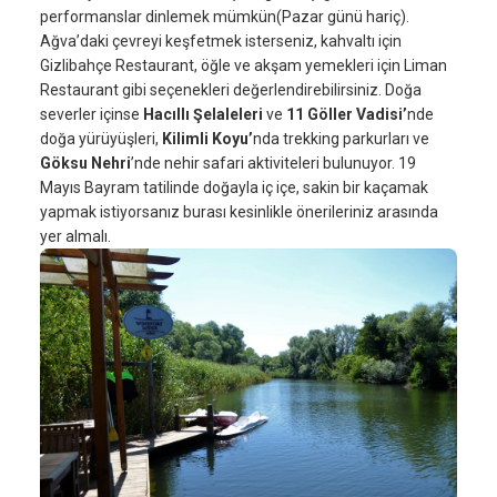
performanslar dinlemek mümkün(Pazar günü hariç).
Ağva’daki çevreyi keşfetmek isterseniz, kahvaltı için
Gizlibahçe Restaurant, öğle ve akşam yemekleri için Liman
Restaurant gibi seçenekleri değerlendirebilirsiniz. Doğa
severler içinse
Hacıllı Şelaleleri
ve
11 Göller Vadisi’
nde
doğa yürüyüşleri,
Kilimli Koyu’
nda trekking parkurları ve
Göksu Nehri
’nde nehir safari aktiviteleri bulunuyor. 19
Mayıs Bayram tatilinde doğayla iç içe, sakin bir kaçamak
yapmak istiyorsanız burası kesinlikle önerileriniz arasında
yer almalı.