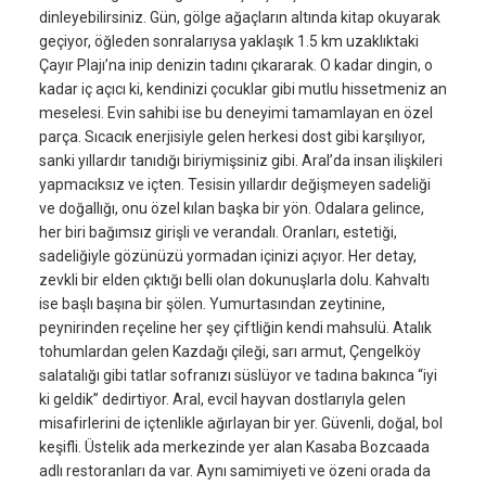
dinleyebilirsiniz. Gün, gölge ağaçların altında kitap okuyarak
geçiyor, öğleden sonralarıysa yaklaşık 1.5 km uzaklıktaki
Çayır Plajı’na inip denizin tadını çıkararak. O kadar dingin, o
kadar iç açıcı ki, kendinizi çocuklar gibi mutlu hissetmeniz an
meselesi. Evin sahibi ise bu deneyimi tamamlayan en özel
parça. Sıcacık enerjisiyle gelen herkesi dost gibi karşılıyor,
sanki yıllardır tanıdığı biriymişsiniz gibi. Aral’da insan ilişkileri
yapmacıksız ve içten. Tesisin yıllardır değişmeyen sadeliği
ve doğallığı, onu özel kılan başka bir yön. Odalara gelince,
her biri bağımsız girişli ve verandalı. Oranları, estetiği,
sadeliğiyle gözünüzü yormadan içinizi açıyor. Her detay,
zevkli bir elden çıktığı belli olan dokunuşlarla dolu. Kahvaltı
ise başlı başına bir şölen. Yumurtasından zeytinine,
peynirinden reçeline her şey çiftliğin kendi mahsulü. Atalık
tohumlardan gelen Kazdağı çileği, sarı armut, Çengelköy
salatalığı gibi tatlar sofranızı süslüyor ve tadına bakınca “iyi
ki geldik” dedirtiyor. Aral, evcil hayvan dostlarıyla gelen
misafirlerini de içtenlikle ağırlayan bir yer. Güvenli, doğal, bol
keşifli. Üstelik ada merkezinde yer alan Kasaba Bozcaada
adlı restoranları da var. Aynı samimiyeti ve özeni orada da