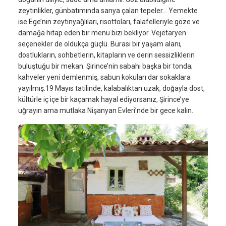
zeytinlikler, günbatımında sarıya çalan tepeler… Yemekte
ise Ege’nin zeytinyağlıları, risottoları, falafelleriyle göze ve
damağa hitap eden bir menü bizi bekliyor. Vejetaryen
seçenekler de oldukça güçlü. Burası bir yaşam alanı,
dostlukların, sohbetlerin, kitapların ve derin sessizliklerin
buluştuğu bir mekan. Şirince’nin sabahı başka bir tonda;
kahveler yeni demlenmiş, sabun kokuları dar sokaklara
yayılmış.19 Mayıs tatilinde, kalabalıktan uzak, doğayla dost,
kültürle iç içe bir kaçamak hayal ediyorsanız, Şirince’ye
uğrayın ama mutlaka Nişanyan Evleri’nde bir gece kalın.