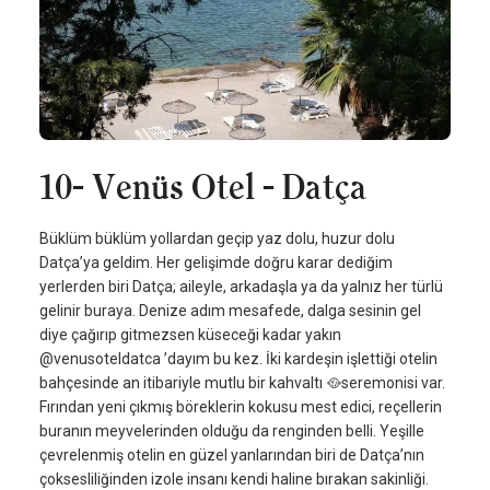
10- Venüs Otel - Datça
Büklüm büklüm yollardan geçip yaz dolu, huzur dolu
Datça’ya geldim. Her gelişimde doğru karar dediğim
yerlerden biri Datça; aileyle, arkadaşla ya da yalnız her türlü
gelinir buraya. Denize adım mesafede, dalga sesinin gel
diye çağırıp gitmezsen küseceği kadar yakın
@venusoteldatca ’dayım bu kez. İki kardeşin işlettiği otelin
bahçesinde an itibariyle mutlu bir kahvaltı 🥘seremonisi var.
Fırından yeni çıkmış böreklerin kokusu mest edici, reçellerin
buranın meyvelerinden olduğu da renginden belli. Yeşille
çevrelenmiş otelin en güzel yanlarından biri de Datça’nın
çoksesliliğinden izole insanı kendi haline bırakan sakinliği.