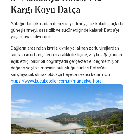
Kargı Koyu Datça
Yatağından çıkmadan denizi seyretmeyi, tuz kokulu saçlarla
güneşlenmeyi, sessizlik ve sukünet içinde kalarak Datça’yı
yaşamaya gidiyorum.
Dağların arasından kıvrıla kıvrıla yol alınan zorlu virajlardan
sonra asma bahçelerinin aralıklı dizilişine, zeytin ağaçlarının
eşlik ettiği bakir bir coğrafyada gerçekten el değmemiş bir
doğada yeşil ve mavinin buluştuğu günleri Datça’da
karşılayacak olmak oldukça heyecan verici benim için.
https://www.kucukoteller.com.tr/mandalya-hotel