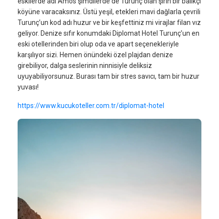
eskilerde adı Amos şimdilerde de Turunç olan şirin bir balıkçı
köyüne varacaksınız. Üstü yeşil, etekleri mavi dağlarla çevrili
Turunç’un kod adı huzur ve bir keşfettiniz mi virajlar filan vız
geliyor. Denize sıfır konumdaki Diplomat Hotel Turunç’un en
eski otellerinden biri olup oda ve apart seçenekleriyle
karşılıyor sizi. Hemen önündeki özel plajdan denize
girebiliyor, dalga seslerinin ninnisiyle deliksiz
uyuyabiliyorsunuz. Burası tam bir stres savıcı, tam bir huzur
yuvası!
https://www.kucukoteller.com.tr/diplomat-hotel