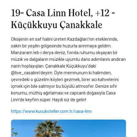
19- Casa Linn Hotel, +12 -
Küçükkuyu Çanakkale
Oksijenin en saf halini üreten Kazdağları’nın eteklerinde,
sakin bir yeşilin gölgesinde huzurla arınmaya geldim.
Manzaram leb-i derya deniz, fonda ruhumu okşayan bir
müzik ve dalgaların müzikle uyumlu dans adımlarını andıran
narin hoplayışları. Çanakkale Küçükkuyu’daki
@live_casalinn’deyim. Öyle memnunum ki halimden,
çevredeki o güzelim köyleri gezmek, birer acı kahvelerini
içmek için bile salmıyor bu büyülü atmosfer. Denize sıfır
konumu, müthiş ağırlaması ve capcanlı doğasıyla Casa
Linn’de keyfim süper. Haydi siz de gelin!
https://www.kucukoteller.com.tr/casa-linn