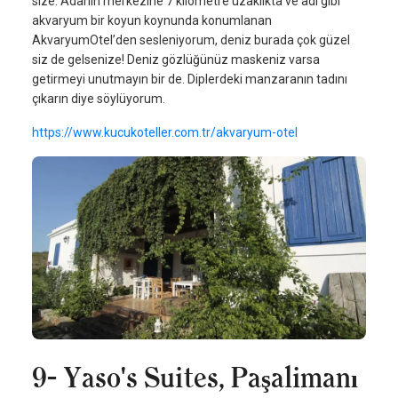
size. Adanın merkezine 7 kilometre uzaklıkta ve adı gibi
akvaryum bir koyun koynunda konumlanan
AkvaryumOtel’den sesleniyorum, deniz burada çok güzel
siz de gelsenize! Deniz gözlüğünüz maskeniz varsa
getirmeyi unutmayın bir de. Diplerdeki manzaranın tadını
çıkarın diye söylüyorum.
https://www.kucukoteller.com.tr/akvaryum-otel
9- Yaso's Suites, Paşalimanı