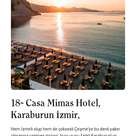
18- Casa Mimas Hotel,
Karaburun İzmir,
Hem İzmirli olup hem de çoksesli Çeşme’ye bu denli yakın
olmasına rağmen mizacı, huyu suyu farklı Karaburun’un.