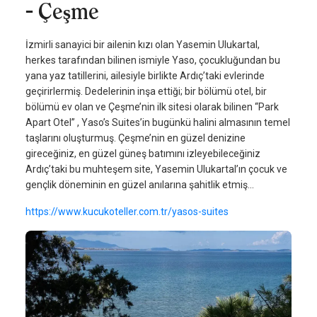
- Çeşme
İzmirli sanayici bir ailenin kızı olan Yasemin Ulukartal,
herkes tarafından bilinen ismiyle Yaso, çocukluğundan bu
yana yaz tatillerini, ailesiyle birlikte Ardıç’taki evlerinde
geçirirlermiş. Dedelerinin inşa ettiği; bir bölümü otel, bir
bölümü ev olan ve Çeşme’nin ilk sitesi olarak bilinen “Park
Apart Otel” , Yaso’s Suites’in bugünkü halini almasının temel
taşlarını oluşturmuş. Çeşme’nin en güzel denizine
gireceğiniz, en güzel güneş batımını izleyebileceğiniz
Ardıç’taki bu muhteşem site, Yasemin Ulukartal’ın çocuk ve
gençlik döneminin en güzel anılarına şahitlik etmiş...
https://www.kucukoteller.com.tr/yasos-suites