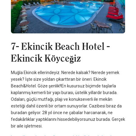
7- Ekincik Beach Hotel -
Ekincik Köyceğiz
Muğla Ekincik ellerindeyiz. Nerede kalsak? Nerede yemek
yesek? İşte size yoldan çıkarttıran bir öneri: Ekincik
Beach&Hotel. Göze şenlik!!En kusursuz biçimde taşlarla
kaplanmış kemerli bir yapı burası, üstelik yıllardır burada.
Odaları, güçlü mutfağı, plajı ve konukseverli ile mekân
estetiği dahil özenli bir ortam sunuyorlar. Cazibesi biraz da
buradan geliyor. 28 yıl önce ne çabalar harcanarak, ne
fedakârlıklar yaptıklarını hissedebiliyorsunuz burada. Gerçek
bir aile işletmesi.