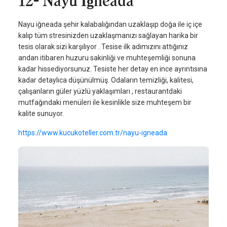
12- Nayu İğneada
Nayu iğneada şehir kalabalığından uzaklaşıp doğa ile iç içe
kalıp tüm stresinizden uzaklaşmanızı sağlayan harika bir
tesis olarak sizi karşılıyor . Tesise ilk adımızını attığınız
andan itibaren huzuru sakinliği ve muhteşemliği sonuna
kadar hissediyorsunuz. Tesiste her detay en ince ayrıntısına
kadar detaylıca düşünülmüş. Odaların temizliği, kalitesi,
çalışanların güler yüzlü yaklaşımları , restaurantdaki
mutfağındaki menüleri ile kesinlikle size muhteşem bir
kalite sunuyor.
https://www.kucukoteller.com.tr/nayu-igneada