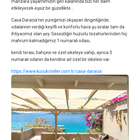
manzara yaşamımızın geri kalanında bizi her daim
etkileyecek eşsiz bir güzellikte…
Casa Daracia’nın yüreğimizi okşayan dinginliğinde;
odalarının verdiği keyifli ve konforlu hava şu sıralar tam da
ihtiyacımız olan şey. Sessizliğin huzurlu tezahürlerinden hiç
mahrum kalmadığımız 1 numaralı odası,
kendi terası, bahçesi ve özel iskeleye sahip, ayrıca 3
numaralı odanın da kendine ait özel bir iskelesi var.
https://www.kucukoteller.com.tr/casa-daracia