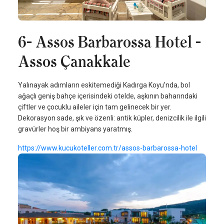
6- Assos Barbarossa Hotel -
Assos Çanakkale
Yalınayak adımların eskitemediği Kadırga Koyu’nda, bol
ağaçlı geniş bahçe içerisindeki otelde, aşkının baharındaki
çiftler ve çocuklu aileler için tam gelinecek bir yer.
Dekorasyon sade, şık ve özenli: antik küpler, denizcilik ile ilgili
gravürler hoş bir ambiyans yaratmış.
https://www.kucukoteller.com.tr/assos-barbarossa-hotel