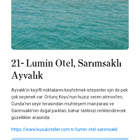
21- Lumin Otel, Sarımsaklı
Ayvalık
Ayvalık'ın keyifli noktalarını keşfetmek isteyenler için de pek
çok seçenek var. Ortunç Koyu'nun huzur veren atmosferi,
Cunda'nın seyir terasından muhteşem manzarası ve
Sarımsaklı'nın doğal parkları, bahar tatilinizi renklendirecek
güzellikler arasında.
https://www.kucukoteller.com.tr/lumin-otel-sarimsakli