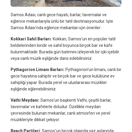
Samos Adası, canlı gece hayatı, barlar, tavernalar ve
eğlence mekanlarıyla ünlü bir tatil destinasyonudur. İşte
Samos Adası'nda eğlence mekanları için öneriler:
Kokkari Sahil Barları:
Kokkari, Samos'un en popüler tatil
beldelerinden biridir ve sahil boyunca birçok bar ve kafe
bulunmaktadır. Burada gün batımını izleyerek bir içki içebilir
veya canlı müzik eşliğinde dans edebilirsiniz.
Pythagorion Limanı Barları:
Pythagorion'un limanı, canlı bir
gece hayatına sahiptir ve birçok bar ve gece kulübüne ev
sahipliği yapar. Burada yerel ve uluslararası müzikler
eşliğinde eğlenebilirsiniz.
Vathi Meydanı:
Samos'un başkenti Vathi, çeşitli barlar,
tavernalar ve kafelerle doludur. Özellikle meydan
çevresinde bulunan mekanlar, canlı atmosferi ve yerel
müzikleriyle dikkat çekiyor.
Beach Partileri:
Samos'un birçok plajında yaz aylarında