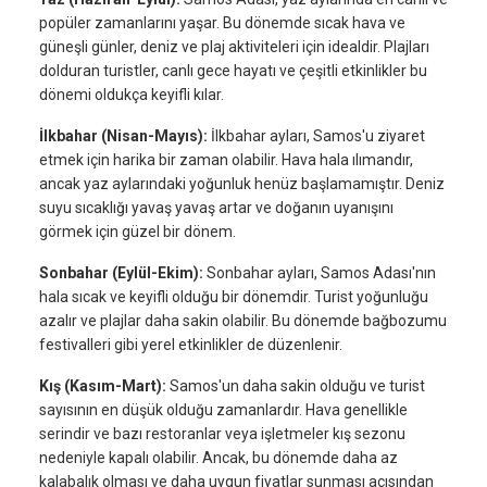
popüler zamanlarını yaşar. Bu dönemde sıcak hava ve
güneşli günler, deniz ve plaj aktiviteleri için idealdir. Plajları
dolduran turistler, canlı gece hayatı ve çeşitli etkinlikler bu
dönemi oldukça keyifli kılar.
İlkbahar (Nisan-Mayıs):
İlkbahar ayları, Samos'u ziyaret
etmek için harika bir zaman olabilir. Hava hala ılımandır,
ancak yaz aylarındaki yoğunluk henüz başlamamıştır. Deniz
suyu sıcaklığı yavaş yavaş artar ve doğanın uyanışını
görmek için güzel bir dönem.
Sonbahar (Eylül-Ekim):
Sonbahar ayları, Samos Adası'nın
hala sıcak ve keyifli olduğu bir dönemdir. Turist yoğunluğu
azalır ve plajlar daha sakin olabilir. Bu dönemde bağbozumu
festivalleri gibi yerel etkinlikler de düzenlenir.
Kış (Kasım-Mart):
Samos'un daha sakin olduğu ve turist
sayısının en düşük olduğu zamanlardır. Hava genellikle
serindir ve bazı restoranlar veya işletmeler kış sezonu
nedeniyle kapalı olabilir. Ancak, bu dönemde daha az
kalabalık olması ve daha uygun fiyatlar sunması açısından