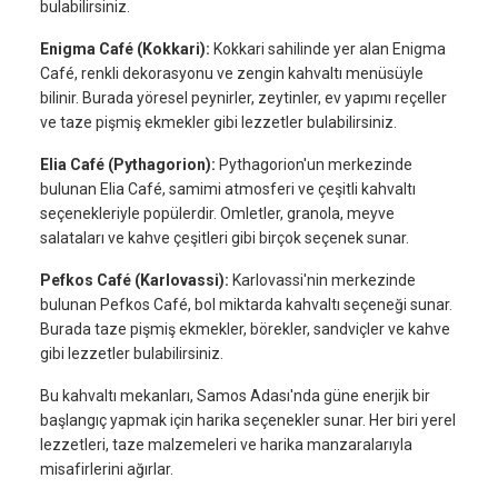
bulabilirsiniz.
Enigma Café (Kokkari):
Kokkari sahilinde yer alan Enigma
Café, renkli dekorasyonu ve zengin kahvaltı menüsüyle
bilinir. Burada yöresel peynirler, zeytinler, ev yapımı reçeller
ve taze pişmiş ekmekler gibi lezzetler bulabilirsiniz.
Elia Café (Pythagorion):
Pythagorion'un merkezinde
bulunan Elia Café, samimi atmosferi ve çeşitli kahvaltı
seçenekleriyle popülerdir. Omletler, granola, meyve
salataları ve kahve çeşitleri gibi birçok seçenek sunar.
Pefkos Café (Karlovassi):
Karlovassi'nin merkezinde
bulunan Pefkos Café, bol miktarda kahvaltı seçeneği sunar.
Burada taze pişmiş ekmekler, börekler, sandviçler ve kahve
gibi lezzetler bulabilirsiniz.
Bu kahvaltı mekanları, Samos Adası'nda güne enerjik bir
başlangıç yapmak için harika seçenekler sunar. Her biri yerel
lezzetleri, taze malzemeleri ve harika manzaralarıyla
misafirlerini ağırlar.