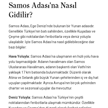
Samos Adası'na Nasıl
Gidilir?
Samos Adası, Ege Denizi'nde bulunan bir Yunan adasıdır.
Genellikle Türkiye'nin batı sahilinden, özellikle Kuşadası ve
Çeşme gibi noktalardan feribotlarla veya deniz yoluyla
ulaşılabilir. İşte Samos Adası'na nasıl gidilebileceğine dair
bazı bilgiler:
Hava Yoluyla:
Samos Adası'na ulaşmanın en hızlı yolu hava
yolu taşımacılığıdır. Adanın havalimanı olan Samos
Uluslararası Havalimanı, adanın başkenti olan Vathi'nin
yaklaşık 17 km batısında bulunmaktadır. Düzenli olarak
Atina ve Selanik gibi büyük Yunan şehirlerinden iç ve dış hat
uçuşları yapılmaktadır. Ayrıca Avrupa'nın birçok şehrinden
charter ve sezonsal uçuşlar da mevcuttur.
Deniz Yoluyla:
Samos Adası'na Türkiye'nin çeşitli
noktalarından feribotlarla ulaşmak mümkündür. Özellikle
Kuşadası ve Çeşme'den düzenli olarak feribot seferleri