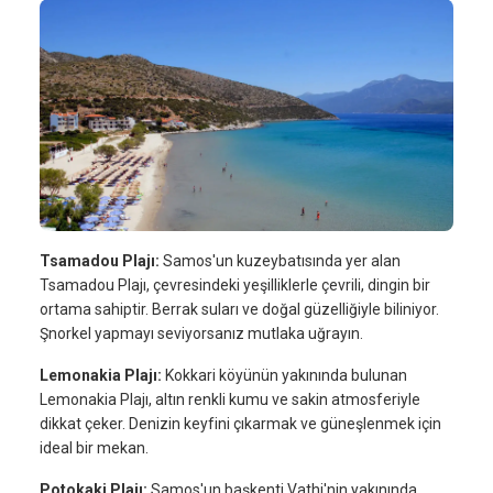
Tsamadou Plajı:
Samos'un kuzeybatısında yer alan
Tsamadou Plajı, çevresindeki yeşilliklerle çevrili, dingin bir
ortama sahiptir. Berrak suları ve doğal güzelliğiyle biliniyor.
Şnorkel yapmayı seviyorsanız mutlaka uğrayın.
Lemonakia Plajı:
Kokkari köyünün yakınında bulunan
Lemonakia Plajı, altın renkli kumu ve sakin atmosferiyle
dikkat çeker. Denizin keyfini çıkarmak ve güneşlenmek için
ideal bir mekan.
Potokaki Plajı:
Samos'un başkenti Vathi'nin yakınında