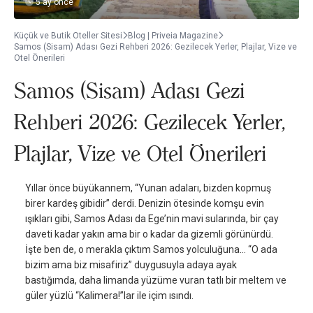
5 ay önce
Küçük ve Butik Oteller Sitesi
Blog | Priveia Magazine
Samos (Sisam) Adası Gezi Rehberi 2026: Gezilecek Yerler, Plajlar, Vize ve
Otel Önerileri
Samos (Sisam) Adası Gezi
Rehberi 2026: Gezilecek Yerler,
Plajlar, Vize ve Otel Önerileri
Yıllar önce büyükannem, “Yunan adaları, bizden kopmuş
birer kardeş gibidir” derdi. Denizin ötesinde komşu evin
ışıkları gibi, Samos Adası da Ege’nin mavi sularında, bir çay
daveti kadar yakın ama bir o kadar da gizemli görünürdü.
İşte ben de, o merakla çıktım Samos yolculuğuna… “O ada
bizim ama biz misafiriz” duygusuyla adaya ayak
bastığımda, daha limanda yüzüme vuran tatlı bir meltem ve
güler yüzlü “Kalimera!”lar ile içim ısındı.