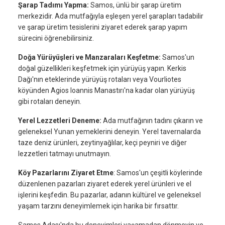
Şarap Tadımı Yapma:
Samos, ünlü bir şarap üretim
merkezidir. Ada mutfağıyla eşleşen yerel şarapları tadabilir
ve şarap üretim tesislerini ziyaret ederek şarap yapım
sürecini öğrenebilirsiniz.
Doğa Yürüyüşleri ve Manzaraları Keşfetme:
Samos'un
doğal güzellikleri keşfetmek için yürüyüş yapın. Kerkis
Dağı'nın eteklerinde yürüyüş rotaları veya Vourliotes
köyünden Agios Ioannis Manastırı'na kadar olan yürüyüş
gibi rotaları deneyin.
Yerel Lezzetleri Deneme:
Ada mutfağının tadını çıkarın ve
geleneksel Yunan yemeklerini deneyin. Yerel tavernalarda
taze deniz ürünleri, zeytinyağlılar, keçi peyniri ve diğer
lezzetleri tatmayı unutmayın.
Köy Pazarlarını Ziyaret Etme
: Samos'un çeşitli köylerinde
düzenlenen pazarları ziyaret ederek yerel ürünleri ve el
işlerini keşfedin. Bu pazarlar, adanın kültürel ve geleneksel
yaşam tarzını deneyimlemek için harika bir fırsattır.
Samos Adası'nda bu deneyimleri yaşamadan dönmeyin ve