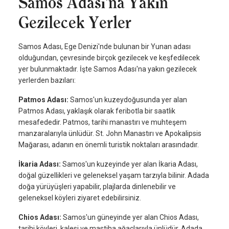
Samos Adası'na Yakın
Gezilecek Yerler
Samos Adası, Ege Denizi'nde bulunan bir Yunan adası
olduğundan, çevresinde birçok gezilecek ve keşfedilecek
yer bulunmaktadır. İşte Samos Adası'na yakın gezilecek
yerlerden bazıları:
Patmos Adası:
Samos'un kuzeydoğusunda yer alan
Patmos Adası, yaklaşık olarak feribotla bir saatlik
mesafededir. Patmos, tarihi manastırı ve muhteşem
manzaralarıyla ünlüdür. St. John Manastırı ve Apokalipsis
Mağarası, adanın en önemli turistik noktaları arasındadır.
İkaria Adası:
Samos'un kuzeyinde yer alan İkaria Adası,
doğal güzellikleri ve geleneksel yaşam tarzıyla bilinir. Adada
doğa yürüyüşleri yapabilir, plajlarda dinlenebilir ve
geleneksel köyleri ziyaret edebilirsiniz.
Chios Adası:
Samos'un güneyinde yer alan Chios Adası,
tarihi köyleri, kalesi ve mastiha ağaçlarıyla ünlüdür. Adada,