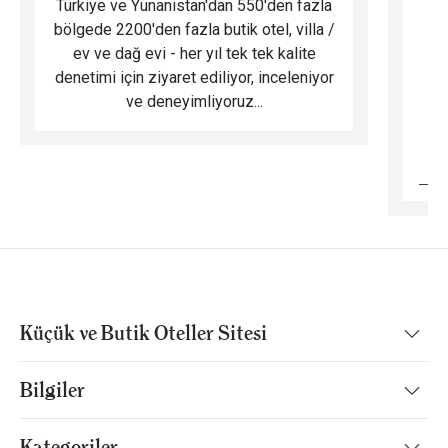
Türkiye ve Yunanistan'dan 550'den fazla
Do
bölgede 2200'den fazla butik otel, villa /
ev ve dağ evi - her yıl tek tek kalite
m
denetimi için ziyaret ediliyor, inceleniyor
ve deneyimliyoruz...
B
Küçük ve Butik Oteller Sitesi
Bilgiler
Kategoriler