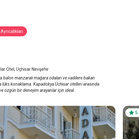
Ayrıcalıkları
aklar Hotel
kya Uçhisar
/
Kapadokya/Nevşehir
ar Otel, Uçhisar Nevşehir
 balon manzaralı mağara odaları ve vadilere bakan
la lüks konaklama. Kapadokya Uchisar otelleri arasında
e özgün bir deneyim arayanlar için ideal.
5