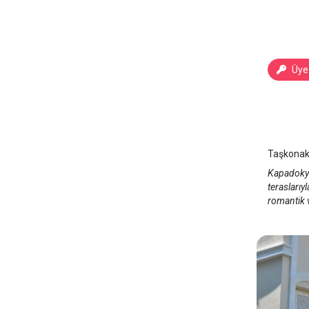
Üye 
Taşkon
Kapado
Taşkonakl
Kapadokya
teraslarıy
romantik v