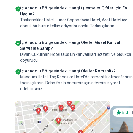
İç Anadolu Bölgesindeki Hangi İşletmeler Çiftler için En
Uygun?
Taşkonaklar Hotel, Lunar Cappadocia Hotel, Araf Hotel içe
dönük bir huzur telkin ediyorlar sanki. Tadını çıkarın.
İç Anadolu Bölgesindeki Hangi Oteller Güzel Kahvaltı
Servisine Sahip?
Divan Çukurhan Hotel Ulus'un kahvaltıları lezzetli ve oldukça
doyurucu.
İç Anadolu Bölgesindeki Hangi Oteller Romantik?
Museum Hotel, Taş Konaklar Hotel'de romantik atmosferinin
tadını çıkarın. Daha fazla önerimiz için sitemizi ziyaret
edebilirsiniz.
5.0
·
H