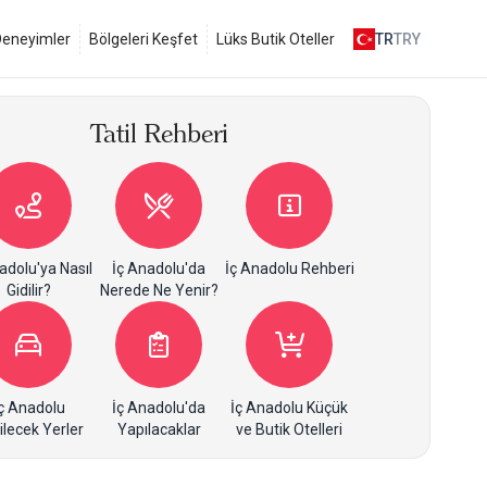
 Deneyimler
Bölgeleri Keşfet
Lüks Butik Oteller
TR
TRY
Tatil Rehberi
adolu'ya Nasıl
İç Anadolu'da
İç Anadolu Rehberi
Gidilir?
Nerede Ne Yenir?
ç Anadolu
İç Anadolu'da
İç Anadolu Küçük
ilecek Yerler
Yapılacaklar
ve Butik Otelleri