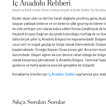
İç Anadolu Rehberi
Küçük ve Butik Oteller Sitesi
Türkiye Küçük ve Butik Otelleri
İç Anadolu
Bozkır diyarı olan ve dört bir tarafı dağlarla çevrilmiş geniş 
taşıyan yaklaşık binlerce ve on binlerce yıllık geçmişi ile bilinen
en eski yerleşim yeri olarak kabul edilen Konya Çatalhöyük de bu
Heybetli Erciyes Dağı’nın da içinde bulunduğu mutfağı ile ve ticar
daha birçok şehir İç Anadolu Bölgesi’nin kapsamındadır. Bölgenin
uzun sert ve soğuk geçtiği bir bölge olarak bilinmektedir. Dolayıs
başlamaktadır. Örneğin Kayseri Sivas yöresi gibi. Ama tüm bun
durumdadır. Ulaşım ağının da son derece rahat olduğu bir bölge
olarak karşımıza çıkmaktadır İç Anadolu Bölgesi. Tarımsal faaliye
günlerce ve hatta aylarca sürecek genişlikte bir bölgedir.
Konaklama önerileri için
İç Anadolu Otelleri
sayfamıza göz atabil
Sıkça Sorulan Sorular