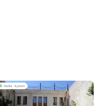
.0
·
·
Harika
4 yorum