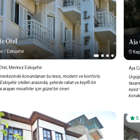
fe Otel
Aja
ir
/
Eskişehir
Ka
Otel, Merkez Eskişehir
Aja C
 merkezinde konumlanan bu tesis, modern ve konforlu
Ürgüp 
Eskişehir otelleri arasında, şehirde rahat ve keyifli bir
tasar
arayan misafirler için güzel bir öneri
eşsiz 
konak
5