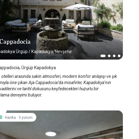
 Cappadocia
padokya Ürgüp
/
Kapadokya/Nevşehir
appadocia, Ürgüp Kapadokya
otelleri arasında sakin atmosferi, modern konfor anlayışı ve şık
ımıyla öne çıkan Aja Cappadocia’da misafirler, Kapadokya’nın
vadilerini ve tarihî dokusunu keşfedecekleri huzurlu bir
lama deneyimi buluyor.
.0
·
·
Harika
3 yorum