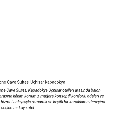
stone Cave Suites
adokya Uçhisar
/
Kapadokya/Nevşehir
tone Cave Suites, Uçhisar Kapadokya
one Cave Suites, Kapadokya Uçhisar otelleri arasında balon
rasına hâkim konumu, mağara konseptli konforlu odaları ve
 hizmet anlayışıyla romantik ve keyifli bir konaklama deneyimi
seçkin bir kaya otel.