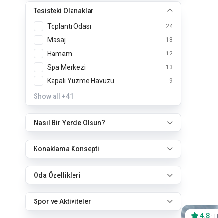
Tesisteki Olanaklar
Toplantı Odası
24
Masaj
18
Hamam
12
Spa Merkezi
13
Kapalı Yüzme Havuzu
9
Show all
+41
Nasıl Bir Yerde Olsun?
Konaklama Konsepti
Oda Özellikleri
Spor ve Aktiviteler
4.8
·
H