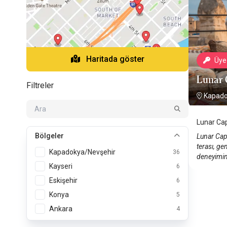
Haritada göster
Üye 
Lunar 
Filtreler
Kapad
Lunar Ca
Bölgeler
Lunar Cap
terası, g
Kapadokya/Nevşehir
36
deneyimin
Kayseri
6
Eskişehir
6
Konya
5
Ankara
4