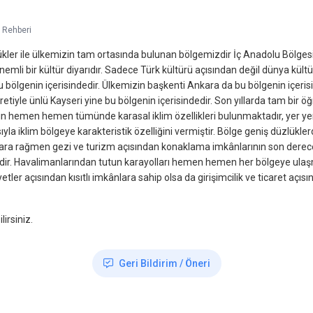
 Rehberi
düzlükler ile ülkemizin tam ortasında bulunan bölgemizdir İç Anadolu Böl
 önemli bir kültür diyarıdır. Sadece Türk kültürü açısından değil dünya kült
 bölgenin içerisindedir. Ülkemizin başkenti Ankara da bu bölgenin içerisi
etiyle ünlü Kayseri yine bu bölgenin içerisindedir. Son yıllarda tam bir öğ
 hemen hemen tümünde karasal iklim özellikleri bulunmaktadır, yer yer ılı
ıyla iklim bölgeye karakteristik özelliğini vermiştir. Bölge geniş düzlükler
lara rağmen gezi ve turizm açısından konaklama imkânlarının son derece
dir. Havalimanlarından tutun karayolları hemen hemen her bölgeye ulaşma
tler açısından kısıtlı imkânlara sahip olsa da girişimcilik ve ticaret açı
irsiniz.
Geri Bildirim / Öneri