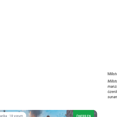
Mill
Kap
Mills
Millst
manza
özenli
sunan 
·
arika
18 yorum
ÖNERİLEN