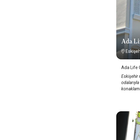
Ada Li
Eskişeh
Ada Life 
Eskişehir
odalarıyla 
konaklama 