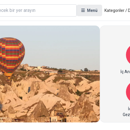
Menü
Kategoriler /
İç An
İ
Gez