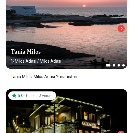
Tania Milos
Milos Adası
/
Milos Adası
Tania Milos, Milos Adası Yunanistan
5.0
·
·
Harika
3 yorum