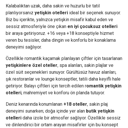
Kalabalıktan uzak, daha sakin ve huzurlu bir tatil
planlıyorsanız
yetişkin otelleri
ideal bir seçenek sunuyor.
Biz bu içerikte, yalnızca yetişkin misafir kabul eden ve
sessiz atmosferiyle öne çıkan
en iyi çocuksuz otelleri
bir araya getiriyoruz. +16 veya +18 konseptiyle hizmet
veren bu tesisler, daha dingin ve konforlu bir konaklama
deneyimi sağlıyor.
Özellikle romantik kaçamak planlayan çiftler için tasarlanan
yetişkinlere özel oteller
, spa alanları, sakin plajlar ve
özel süit seçenekleri sunuyor. Gürültüsüz havuz alanları,
şık restoranlar ve lounge konseptler, tatili daha keyifli hale
getiriyor. Balayı çiftleri için tercih edilen r
omantik yetişkin
otelleri
, mahremiyet ve konforu ön planda tutuyor.
Deniz kenarında konumlanan
+18 oteller
, sakin plaj
deneyimi sunarken; doğa içinde yer alan
butik yetişkin
otelleri
daha izole bir atmosfer sağlıyor. Özellikle sessiz
ve dinlendirici bir ortam arayan misafirler için bu konsept