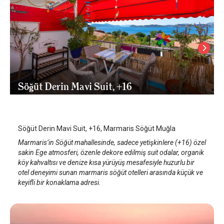
Söğüt Derin Mavi Suit, +16
Marmaris Söğüt Köyü
/
Muğla
Söğüt Derin Mavi Suit, +16, Marmaris Söğüt Muğla
Marmaris’in Söğüt mahallesinde, sadece yetişkinlere (+16) özel
sakin Ege atmosferi, özenle dekore edilmiş suit odalar, organik
köy kahvaltısı ve denize kısa yürüyüş mesafesiyle huzurlu bir
otel deneyimi sunan marmaris söğüt otelleri arasında küçük ve
keyifli bir konaklama adresi.